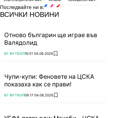
Последвайте ни в:
facebook
instagram
youtube
ВСИЧКИ НОВИНИ
Отново българин ще играе във
Валядолид
ПОВЕЧЕ ОТ
БГ ФУТБОЛ
16:51 04.08.2026
add favorites
Чупи-купи: Феновете на ЦСКА
показаха как се прави!
ПОВЕЧЕ ОТ
БГ ФУТБОЛ
09:17 04.08.2026
add favorites