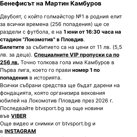
Бенефисът на Мартин Камбуров
Двубоят, с който голмайстор №1 в родния елит
за всички времена (256 попадения) ще се
раздели с футбола, е на
1 юни от 16:30 часа на
стадион "Локомотив" в Пловдив
.
Билетите
за събитието са на цени от 11 лв. (5,5
лв. за деца).
Специалните VIP пропуски са по
256 лв.
Точно толкова гола има Камбуров в
Първа лига, което го прави
номер 1 по
попадения
в историята.
Всички събрани средства ще бъдат дарени на
фондацията, която организира вековния
юбилей на Локомотив Пловдив през 2026 г.
Последвайте btvsport.bg за още новини
във
VIBER
Още видео и снимки от btvsport.bg и
в
INSTAGRAM