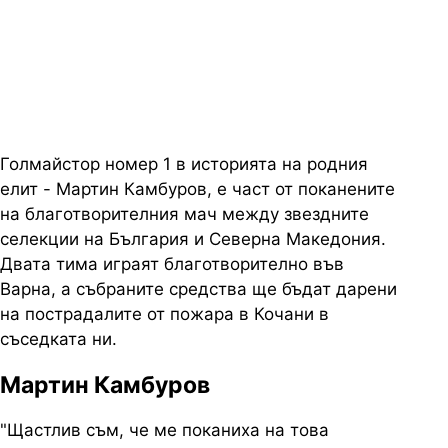
благотворителния мач срещу
звезди на Северна Македония
Голмайстор номер 1 в историята на родния
елит - Мартин Камбуров, е част от поканените
на благотворителния мач между звездните
селекции на България и Северна Македония.
Двата тима играят благотворително във
Варна, а събраните средства ще бъдат дарени
на пострадалите от пожара в Кочани в
съседката ни.
Мартин Камбуров
"Щастлив съм, че ме поканиха на това