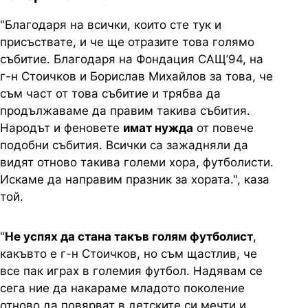
"Благодаря на всички, които сте тук и
присъствате, и че ще отразите това голямо
събитие. Благодаря на Фондация САЩ’94, на
г-н Стоичков и Борислав Михайлов за това, че
съм част от това събитие и трябва да
продължаваме да правим такива събития.
Народът и феновете
имат нужда
от повече
подобни събития. Всички са зажадняли да
видят отново такива големи хора, футболисти.
Искаме да направим празник за хората.", каза
той.
"
Не успях да стана такъв голям футболист
,
какъвто е г-н Стоичков, но съм щастлив, че
все пак играх в големия футбол. Надявам се
сега ние да накараме младото поколение
отново да повярват в детските си мечти и