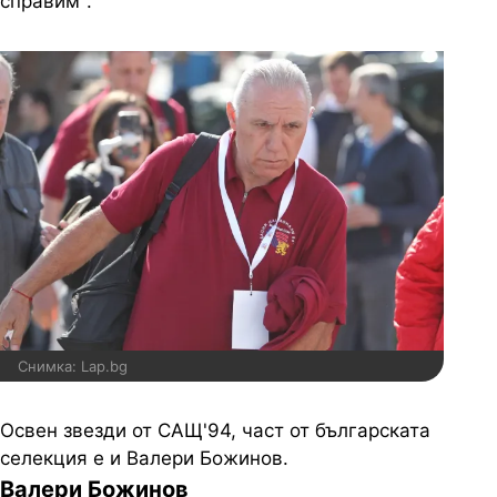
справим".
Снимка: Lap.bg
Освен звезди от САЩ'94, част от българската
селекция е и Валери Божинов.
Валери Божинов