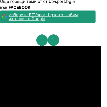
Още горещи теми от от btvsport.bg и
във
FACEBOOK
Изберете BTVsport.bg като любим
източник в Google
мпионска лига: 2nd Qualifying Round
Ша
07.2026
19:00
04.
Арарат-Армениа
Шамрок Роувърс
07.2026
19:00
04.
Сабах Баку
Купс