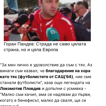
Горан Пандев: Страда не само цялата
страна, но и цяла Европа
"За мен лично е удоволствие да съм с тях. Аз
винаги съм казвал, че
благодарение на хора
като тях (футболистите от САЩ'94)
, ние сме
станали футболисти", каза още легендата на
Локомотив Пловдив
и допълни с усмивка -
"Малко съм качил, ама се надявам до първи,
когато е бенефисът, малко да сваля, ще се