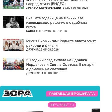
насред Атина (ВИДЕО)
ПОВЕЧЕ ОТ
ЛИГА НА КОНФЕРЕНЦИИТЕ
23:26 05.08.2026
Бившата годеница на Дончич взе
изненадващо решение в съдебната
битка
ПОВЕЧЕ ОТ
БАСКЕТБОЛ
22:16 06.08.2026
Мисия Бирмингам: Родните атлети гонят
рекорди и финали
ПОВЕЧЕ ОТ
ДРУГИ
17:23 05.08.2026
50 години след титлата на Здравка
Йорданова и Светла Оцетова: България
е домакин на световно!
ПОВЕЧЕ ОТ
ДРУГИ
09:54 06.08.2026
РАЗГЛЕДАЙ БРОШУРАТА
99
99
€
/
195
57
лв.