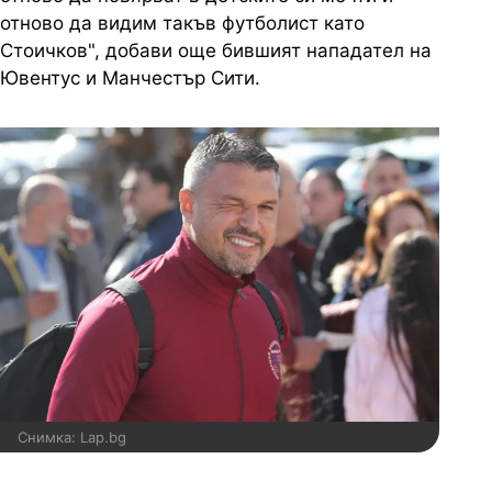
отново да видим такъв футболист като
Стоичков", добави още бившият нападател на
Ювентус и Манчестър Сити.
Снимка: Lap.bg