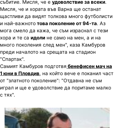
събитие. Мисля, че е
удоволствие за всеки
.
Мисля, че и хората във Варна ще останат
щастливи да видят толкова много футболисти
и най-важното
това поколение от 94-та
. Аз
мога смело да кажа, че съм израснал с тези
хора и те са
идоли
не само на мен, а и на
много поколения след мен", каза Камбуров
преди началото на срещата на стадион
"Спартак".
Самият Камбуров подготвя
бенефисен мач на
1 юни в Пловдив
, на който вече е поканил част
от "златното поколение": "Отдавна не съм
играл и ще е удоволствие да поритаме малко
с тях".