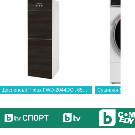
Диспенсър Finlux FWD-2044DG , 655 W...