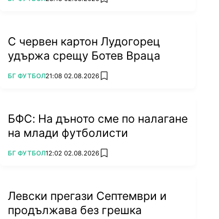
add favorites
С червен картон Лудогорец
удържа срещу Ботев Враца
ПОВЕЧЕ ОТ
БГ ФУТБОЛ
21:08 02.08.2026
add favorites
БФС: На дъното сме по налагане
на млади футболисти
ПОВЕЧЕ ОТ
БГ ФУТБОЛ
12:02 02.08.2026
add favorites
Левски прегази Септември и
продължава без грешка