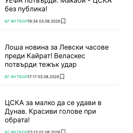
УЕФА потвърди: Макаби - ЦСКА
без публика!
ПОВЕЧЕ ОТ
БГ ФУТБОЛ
19:34 03.08.2026
add favorites
Лоша новина за Левски часове
преди Кайрат! Веласкес
потвърди тежък удар
ПОВЕЧЕ ОТ
БГ ФУТБОЛ
17:17 03.08.2026
add favorites
ЦСКА за малко да се удави в
Дунав. Красиви голове при
обрата!
ПОВЕЧЕ ОТ
БГ ФУТБОЛ
23:13 02.08.2026