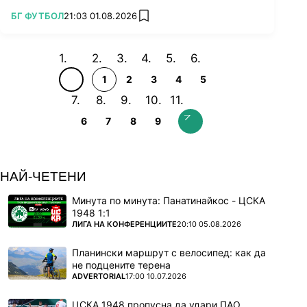
ПОВЕЧЕ ОТ
БГ ФУТБОЛ
21:03 01.08.2026
add favorites
1
2
3
4
5
6
7
8
9
НАЙ-ЧЕТЕНИ
Минута по минута: Панатинайкос - ЦСКА
1948 1:1
ПОВЕЧЕ ОТ
ЛИГА НА КОНФЕРЕНЦИИТЕ
20:10 05.08.2026
Планински маршрут с велосипед: как да
не подцените терена
ПОВЕЧЕ ОТ
ADVERTORIAL
17:00 10.07.2026
ЦСКА 1948 пропусна да удари ПАО