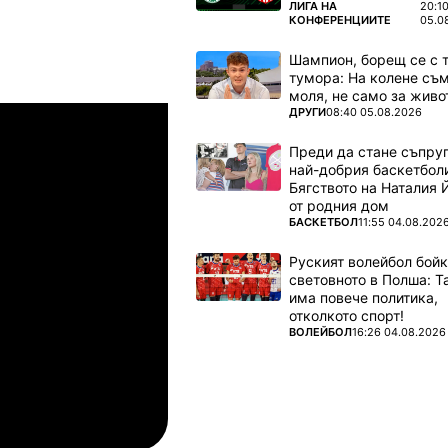
ПОВЕЧЕ ОТ
ЛИГА НА
20:1
КОНФЕРЕНЦИИТЕ
05.0
Шампион, борещ се с 
тумора: На колене съм
моля, не само за живот
ПОВЕЧЕ ОТ
Шампионска лига: 3rd Qualifyi
ДРУГИ
08:40 05.08.2026
04.08.2026
03:00
Преди да стане съпруг
амрок Роувърс
ТБС
най-добрия баскетбол
Бягството на Наталия 
04.08.2026
03:00
от родния дом
ПОВЕЧЕ ОТ
БАСКЕТБОЛ
11:55 04.08.202
упс
Спарта Прага
Руският волейбол бой
световното в Полша: 
04.08.2026
03:00
има повече политика,
отколкото спорт!
ПОВЕЧЕ ОТ
лован Братислава
ТБС
ВОЛЕЙБОЛ
16:26 04.08.2026
04.08.2026
03:00
инкълн Ред Импс
Унион Сент-Гильойсе