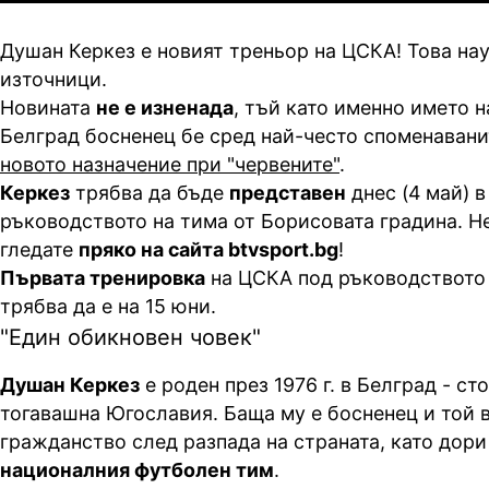
Душан Керкез е новият треньор на ЦСКА! Това нау
източници.
Новината
не е изненада
, тъй като именно името н
Белград босненец бе сред най-често споменавани
новото назначение при "червените"
.
Керкез
трябва да бъде
представен
днес (4 май) 
ръководството на тима от Борисовата градина. Н
гледате
пряко на сайта btvsport.bg
!
Първата тренировка
на ЦСКА под ръководството 
трябва да е на 15 юни.
"Един обикновен човек"
Душан Керкез
е роден през 1976 г. в Белград - ст
тогавашна Югославия. Баща му е босненец и той 
гражданство след разпада на страната, като дори
националния футболен тим
.