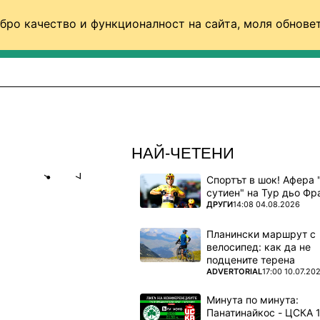
бро качество и функционалност на сайта, моля обновет
ФУТБОЛ (СВЯТ)
БАСКЕТБОЛ
ВОЛЕЙБОЛ
НАЙ-ЧЕТЕНИ
Спортът в шок! Афера 
Share
save
сутиен" на Тур дьо Фр
ПОВЕЧЕ ОТ
ДРУГИ
14:08 04.08.2026
ТРЕНЬОР
Планински маршрут с
велосипед: как да не
подцените терена
ПОВЕЧЕ ОТ
ADVERTORIAL
17:00 10.07.20
Минута по минута: