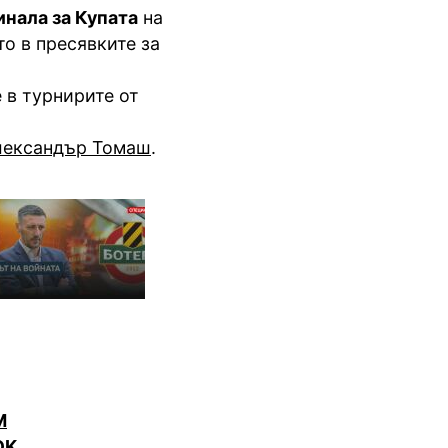
инала за Купата
на
о в пресявките за
 в турнирите от
лександър Томаш
.
M
OK