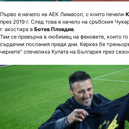
Първо е начело на АЕК Лимасол, с които печели
К
през 2019 г. След това е начело на сръбския Чука
г. акостира в
Ботев Пловдив
.
Там се превърна в любимец на феновете, които го
сърдечни послания преди дни. Керкез бе треньоръ
черните" спечелиха Купата на България през сезо