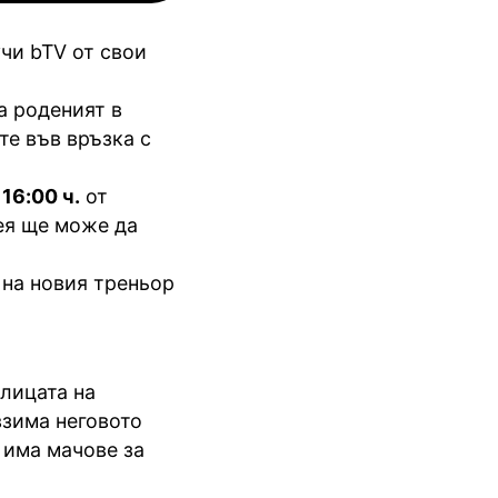
чи bTV от свои
а роденият в
те във връзка с
в
16:00 ч.
от
ея ще може да
на новия треньор
олицата на
взима неговото
 има мачове за