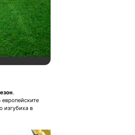
езон
.
а европейските
о изгубиха в