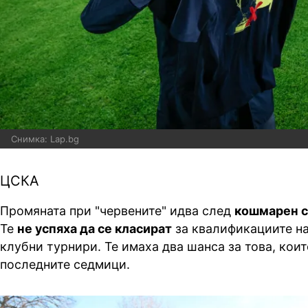
Снимка: Lap.bg
ЦСКА
Промяната при "червените" идва след
кошмарен с
Те
не успяха да се класират
за квалификациите н
клубни турнири. Те имаха два шанса за това, коит
последните седмици.