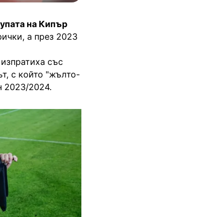
упата на Кипър
рички, а през 2023
 изпратиха със
т, с който "жълто-
н 2023/2024.