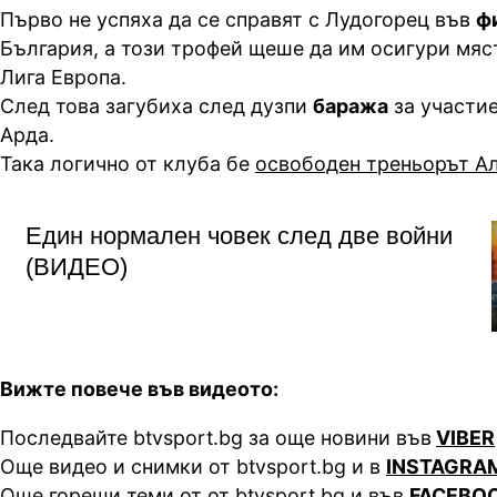
Първо не успяха да се справят с Лудогорец във
ф
България, а този трофей щеше да им осигури мяст
Лига Европа.
След това загубиха след дузпи
баража
за участие
Арда.
Така логично от клуба бе
освободен треньорът А
Един нормален човек след две войни
(ВИДЕО)
Вижте повече във видеото:
Последвайте btvsport.bg за още новини във
VIBER
Още видео и снимки от btvsport.bg и в
INSTAGRA
Още горещи теми от от btvsport.bg и във
FACEBO