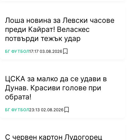
Лоша новина за Левски часове
преди Кайрат! Веласкес
потвърди тежък удар
ПОВЕЧЕ ОТ
БГ ФУТБОЛ
17:17 03.08.2026
add favorites
ЦСКА за малко да се удави в
Дунав. Красиви голове при
обрата!
ПОВЕЧЕ ОТ
БГ ФУТБОЛ
23:13 02.08.2026
add favorites
С червен картон Лудогорец