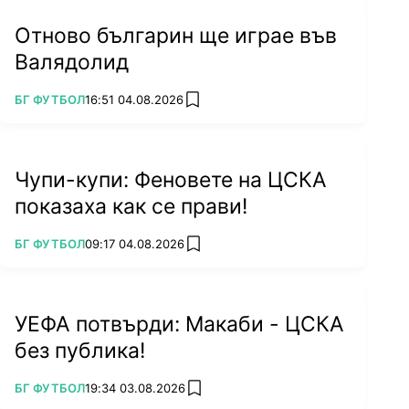
Отново българин ще играе във
Валядолид
ПОВЕЧЕ ОТ
БГ ФУТБОЛ
16:51 04.08.2026
add favorites
Чупи-купи: Феновете на ЦСКА
показаха как се прави!
ПОВЕЧЕ ОТ
БГ ФУТБОЛ
09:17 04.08.2026
add favorites
УЕФА потвърди: Макаби - ЦСКА
без публика!
ПОВЕЧЕ ОТ
БГ ФУТБОЛ
19:34 03.08.2026
add favorites