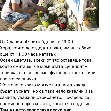
От Славия обявиха бдение в 19:00.
Хора, които до отдадат почит, имаше обаче
още от 14:00 часа нататък.
Освен цветята, всеки от тях оставяше това,
което смяташе, че момчетата ще видят –
тениска, шалче, знаме, футболна топка... или
просто свещичка.
Жестове, с които момчетата няма как да
бъдат върнати, но са така наложителни и за
самите, уважили събирането. По-лесно се
преминава през мъката, когато я споделиш.
Там, където споделяха всеки миг