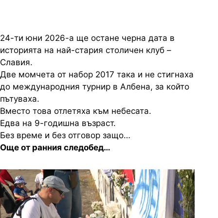
24-ти юни 2026-а ще остане черна дата в
историята на най-стария столичен клуб –
Славия.
Две момчета от набор 2017 така и не стигнаха
до международния турнир в Албена, за който
пътуваха.
Вместо това отлетяха към небесата.
Едва на 9-годишна възраст.
Без време и без отговор защо…
Още от ранния следобед…