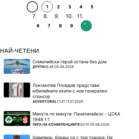
1
2
3
4
5
6
7
8
9
НАЙ-ЧЕТЕНИ
Олимпийски герой остана без дом
ПОВЕЧЕ ОТ
ДРУГИ
06:46 05.08.2026
Локомотив Пловдив представи
юбилейните екипи с нов генерален
спонсор
ПОВЕЧЕ ОТ
ADVERTORIAL
17:41 17.07.2026
Минута по минута: Панатинайкос - ЦСКА
1948 1:1
ПОВЕЧЕ ОТ
ЛИГА НА КОНФЕРЕНЦИИТЕ
20:10 05.08.2026
Шампион, борещ се с три тумора: На