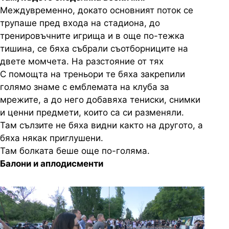
Междувременно, докато основният поток се
трупаше пред входа на стадиона, до
тренировъчните игрища и в още по-тежка
тишина, се бяха събрали съотборниците на
двете момчета. На разстояние от тях
С помощта на треньори те бяха закрепили
голямо знаме с емблемата на клуба за
мрежите, а до него добавяха тениски, снимки
и ценни предмети, които са си разменяли.
Там сълзите не бяха видни както на другото, а
бяха някак приглушени.
Там болката беше още по-голяма.
Балони и аплодисменти