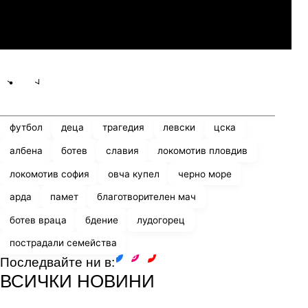
Линкълн Ред Импс
Share
save
футбол
деца
трагедия
левски
цска
албена
ботев
славия
локомотив пловдив
локомотив софия
овча купел
черно море
арда
памет
благотворителен мач
ботев враца
бдение
лудогорец
пострадали семейства
Последвайте ни в:
facebook
instagram
youtube
ВСИЧКИ НОВИНИ