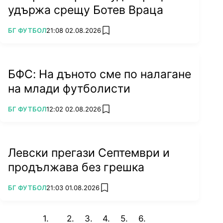
удържа срещу Ботев Враца
ПОВЕЧЕ ОТ
БГ ФУТБОЛ
21:08 02.08.2026
add favorites
БФС: На дъното сме по налагане
на млади футболисти
ПОВЕЧЕ ОТ
БГ ФУТБОЛ
12:02 02.08.2026
add favorites
Левски прегази Септември и
продължава без грешка
ПОВЕЧЕ ОТ
БГ ФУТБОЛ
21:03 01.08.2026
add favorites