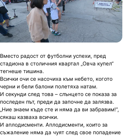
Вместо радост от футболни успехи, пред
стадиона в столичния квартал „Овча купел“
тегнеше тишина.
Всички очи се насочиха към небето, когото
черни и бели балони полетяха натам.
И секунди след това – слънцето се показа за
последен път, преди да започне да залязва.
„Ние знаем къде сте и няма да ви забравим!“,
сякаш казваха всички.
И аплодисменти. Аплодисменти, които за
съжаление няма да чуят след свое попадение