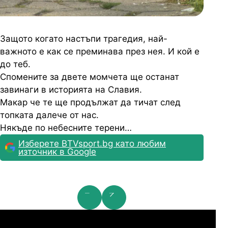
Защото когато настъпи трагедия, най-
важното е как се преминава през нея. И кой е
до теб.
Спомените за двете момчета ще останат
завинаги в историята на Славия.
Макар че те ще продължат да тичат след
топката далече от нас.
Някъде по небесните терени…
Изберете BTVsport.bg като любим
източник в Google
мпионска лига: 2nd Qualifying Round
Ша
07.2026
19:00
04.