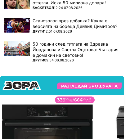
оттегля. Иска 50 милиона долара!
ПОВЕЧЕ ОТ
БАСКЕТБОЛ
12:24 07.08.2026
Станозолол през добавка? Каква е
версията на бореца Дейвид Димитров?
ПОВЕЧЕ ОТ
ДРУГИ
12:51 07.08.2026
50 години след титлата на Здравка
Йорданова и Светла Оцетова: България
е домакин на световно!
ПОВЕЧЕ ОТ
ДРУГИ
09:54 06.08.2026
РАЗГЛЕДАЙ БРОШУРАТА
339
99
€
/
664
97
лв.