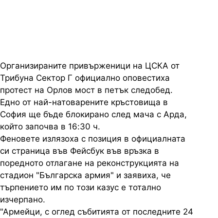
началото
Организираните привърженици на ЦСКА от
Трибуна Сектор Г официално оповестиха
протест на Орлов мост в петък следобед.
Едно от най-натоварените кръстовища в
София ще бъде блокирано след мача с Арда,
който започва в 16:30 ч.
Феновете излязоха с позиция в официалната
си страница във Фейсбук във връзка в
поредното отлагане на реконструкцията на
стадион "Българска армия" и заявиха, че
търпението им по този казус е тотално
изчерпано.
"Армейци, с оглед събитията от последните 24