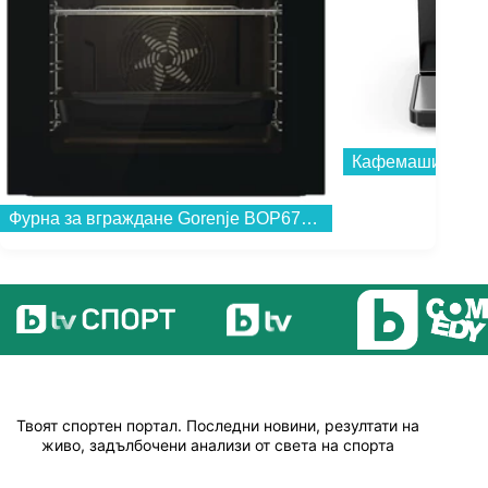
Кафемашина Kru
Фурна за вграждане Gorenje BOP6737E02BK , 77 , А , Механично , Пиролиза...
Твоят спортен портал. Последни новини, резултати на
живо, задълбочени анализи от света на спорта