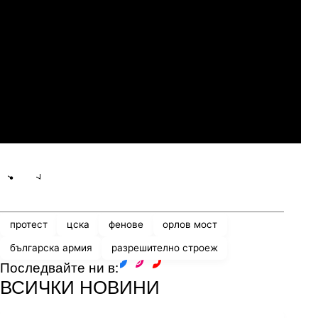
Слован Братислава
07.2026
19:00
04.
Мджельби
Линкълн Ред Импс
Share
save
протест
цска
фенове
орлов мост
българска армия
разрешително строеж
Последвайте ни в:
facebook
instagram
youtube
ВСИЧКИ НОВИНИ