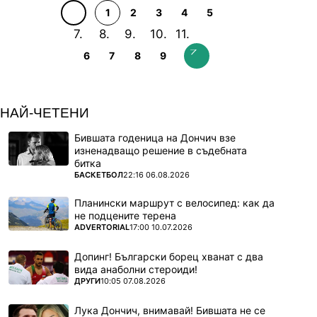
1
2
3
4
5
6
7
8
9
НАЙ-ЧЕТЕНИ
Бившата годеница на Дончич взе
изненадващо решение в съдебната
битка
ПОВЕЧЕ ОТ
БАСКЕТБОЛ
22:16 06.08.2026
Планински маршрут с велосипед: как да
не подцените терена
ПОВЕЧЕ ОТ
ADVERTORIAL
17:00 10.07.2026
Допинг! Български борец хванат с два
вида анаболни стероиди!
ПОВЕЧЕ ОТ
ДРУГИ
10:05 07.08.2026
Лука Дончич, внимавай! Бившата не се