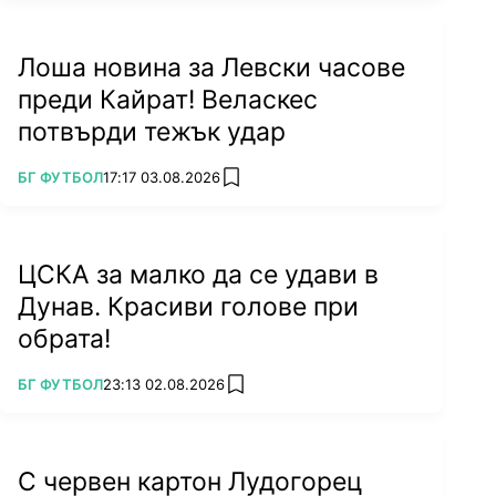
Лоша новина за Левски часове
преди Кайрат! Веласкес
потвърди тежък удар
ПОВЕЧЕ ОТ
БГ ФУТБОЛ
17:17 03.08.2026
add favorites
ЦСКА за малко да се удави в
Дунав. Красиви голове при
обрата!
ПОВЕЧЕ ОТ
БГ ФУТБОЛ
23:13 02.08.2026
add favorites
С червен картон Лудогорец