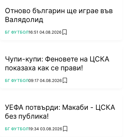
Отново българин ще играе във
Валядолид
ПОВЕЧЕ ОТ
БГ ФУТБОЛ
16:51 04.08.2026
add favorites
Чупи-купи: Феновете на ЦСКА
показаха как се прави!
ПОВЕЧЕ ОТ
БГ ФУТБОЛ
09:17 04.08.2026
add favorites
УЕФА потвърди: Макаби - ЦСКА
без публика!
ПОВЕЧЕ ОТ
БГ ФУТБОЛ
19:34 03.08.2026
add favorites