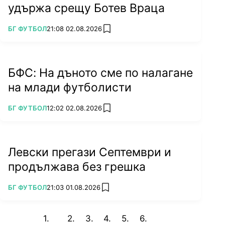
удържа срещу Ботев Враца
ПОВЕЧЕ ОТ
БГ ФУТБОЛ
21:08 02.08.2026
add favorites
БФС: На дъното сме по налагане
на млади футболисти
ПОВЕЧЕ ОТ
БГ ФУТБОЛ
12:02 02.08.2026
add favorites
Левски прегази Септември и
продължава без грешка
ПОВЕЧЕ ОТ
БГ ФУТБОЛ
21:03 01.08.2026
add favorites