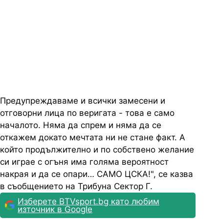
Предупреждаваме и всички замесени и
отговорни лица по веригата - това е само
началото. Няма да спрем и няма да се
откажем докато мечтата ни не стане факт. А
който продължително и по собствено желание
си играе с огъня има голяма вероятност
накрая и да се опари… САМО ЦСКА!", се казва
в съобщението на Трибуна Сектор Г.
Изберете BTVsport.bg като любим
източник в Google