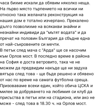
часа бихме искали да обявим няколко неща.
На първо място търпението на всички ни
относно така желаната реконструкция на
нашия дом е тотално изчерпано. Прекалено
дълго позволихме на всякакви знайни и
незнайни индивиди да "мътят водата" и да
пречат на половин България да сбъдне една
от най-съкровените си мечти.
В петък след мача с "Арда" ще се насочим
към Орлов мост. В последно време в района
на София е доста ветровито, така че не
можем да предвидим накъде ще ни задуха
вятъра след това - ще бъде решено и обявено
от нас по време на самата футболна среща.
Призоваваме всеки един, който обича ЦСКА и
милее за добруването на любимия си клуб да
присъства в петък или на стадиона, или ако не
може - след това в 18.30 ч. на Орлов мост.