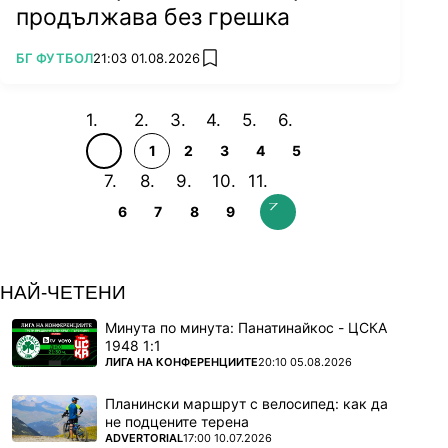
продължава без грешка
ПОВЕЧЕ ОТ
БГ ФУТБОЛ
21:03 01.08.2026
add favorites
1
2
3
4
5
6
7
8
9
НАЙ-ЧЕТЕНИ
Минута по минута: Панатинайкос - ЦСКА
1948 1:1
ПОВЕЧЕ ОТ
ЛИГА НА КОНФЕРЕНЦИИТЕ
20:10 05.08.2026
Планински маршрут с велосипед: как да
не подцените терена
ПОВЕЧЕ ОТ
ADVERTORIAL
17:00 10.07.2026