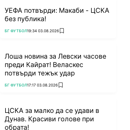
УЕФА потвърди: Макаби - ЦСКА
без публика!
ПОВЕЧЕ ОТ
БГ ФУТБОЛ
19:34 03.08.2026
add favorites
Лоша новина за Левски часове
преди Кайрат! Веласкес
потвърди тежък удар
ПОВЕЧЕ ОТ
БГ ФУТБОЛ
17:17 03.08.2026
add favorites
ЦСКА за малко да се удави в
Дунав. Красиви голове при
обрата!