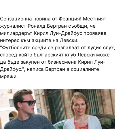
Сензационна новина от Франция! Местният
журналист Роналд Бертран съобщи, че
милиардерът Кирил Луи-Драйфус проявява
интерес към акциите на Левски.
"Футболните среди се разпалват от лудия слух,
според който българският клуб Левски може
да бъде закупен от бизнесмена Кирил Луи-
Драйфус.", написа Бертран в социалните
мрежи.