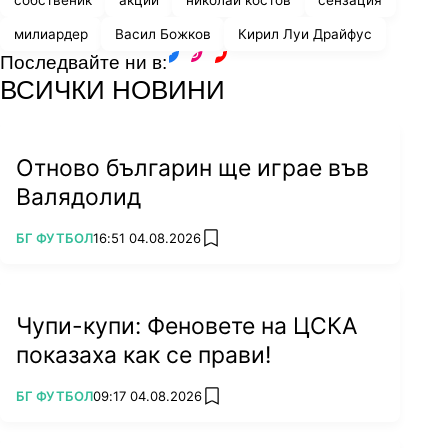
собственик
акции
николай костов
сензация
милиардер
Васил Божков
Кирил Луи Драйфус
Последвайте ни в:
facebook
instagram
youtube
ВСИЧКИ НОВИНИ
Отново българин ще играе във
Валядолид
ПОВЕЧЕ ОТ
БГ ФУТБОЛ
16:51 04.08.2026
add favorites
Чупи-купи: Феновете на ЦСКА
показаха как се прави!
ПОВЕЧЕ ОТ
БГ ФУТБОЛ
09:17 04.08.2026
add favorites