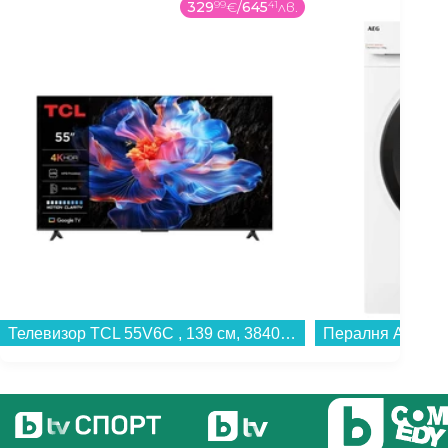
329
99
€
/
645
41
лв.
Телевизор TCL 55V6C , 139 см, 3840x2160 UHD-4K , 55 inch, Android , LED , Smart TV...