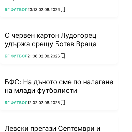
ПОВЕЧЕ ОТ
БГ ФУТБОЛ
23:13 02.08.2026
add favorites
С червен картон Лудогорец
удържа срещу Ботев Враца
ПОВЕЧЕ ОТ
БГ ФУТБОЛ
21:08 02.08.2026
add favorites
БФС: На дъното сме по налагане
на млади футболисти
ПОВЕЧЕ ОТ
БГ ФУТБОЛ
12:02 02.08.2026
add favorites
Левски прегази Септември и