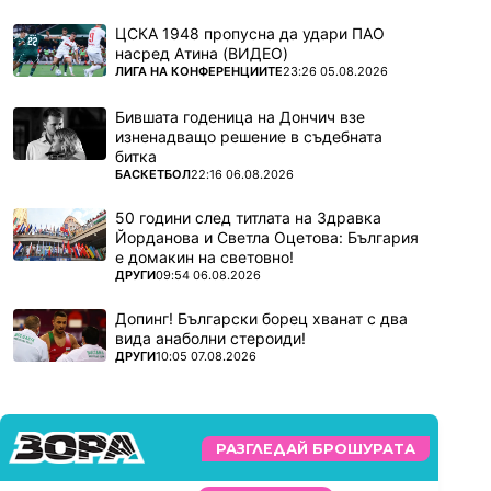
ЦСКА 1948 пропусна да удари ПАО
насред Атина (ВИДЕО)
ПОВЕЧЕ ОТ
ЛИГА НА КОНФЕРЕНЦИИТЕ
23:26 05.08.2026
Бившата годеница на Дончич взе
изненадващо решение в съдебната
битка
ПОВЕЧЕ ОТ
БАСКЕТБОЛ
22:16 06.08.2026
50 години след титлата на Здравка
Йорданова и Светла Оцетова: България
е домакин на световно!
ПОВЕЧЕ ОТ
ДРУГИ
09:54 06.08.2026
Допинг! Български борец хванат с два
вида анаболни стероиди!
ПОВЕЧЕ ОТ
ДРУГИ
10:05 07.08.2026
РАЗГЛЕДАЙ БРОШУРАТА