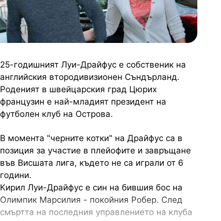
25-годишният Луи-Драйфус е собственик на
английския втородивизионен Съндърланд.
Роденият в швейцарския град Цюрих
французин е най-младият президент на
футболен клуб на Острова.
В момента "черните котки" на Драйфус са в
позиция за участие в плейофите и завръщане
във Висшата лига, където не са играли от 6
години.
Кирил Луи-Драйфус е син на бившия бос на
Олимпик Марсилия - покойния Робер. След
смъртта на последния управлението на клуба