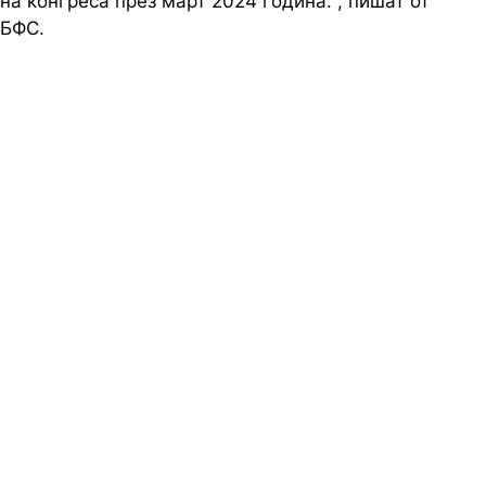
на конгреса през март 2024 година.", пишат от
БФС.