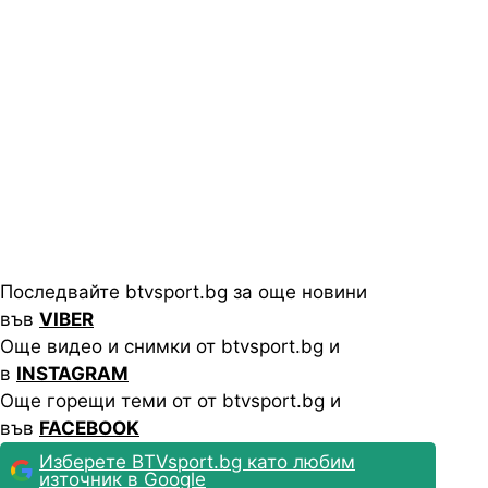
Последвайте btvsport.bg за още новини
във
VIBER
Още видео и снимки от btvsport.bg и
в
INSTAGRAM
Още горещи теми от от btvsport.bg и
във
FACEBOOK
Изберете BTVsport.bg като любим
източник в Google