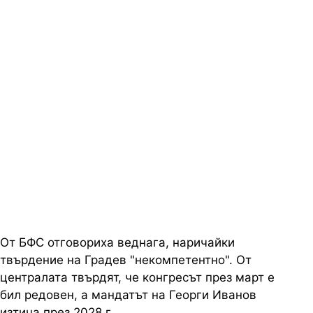
От БФС отговориха веднага, наричайки
твърдение на Градев "некомпетентно". От
централата твърдят, че конгресът през март е
бил редовен, а мандатът на Георги Иванов
изтича през 2028 г.