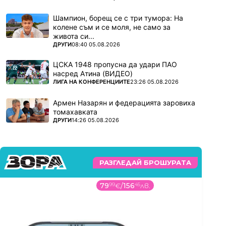
Шампион, борещ се с три тумора: На
колене съм и се моля, не само за
живота си...
ПОВЕЧЕ ОТ
ДРУГИ
08:40 05.08.2026
ЦСКА 1948 пропусна да удари ПАО
насред Атина (ВИДЕО)
ПОВЕЧЕ ОТ
ЛИГА НА КОНФЕРЕНЦИИТЕ
23:26 05.08.2026
Армен Назарян и федерацията заровиха
томахавката
ПОВЕЧЕ ОТ
ДРУГИ
14:26 05.08.2026
РАЗГЛЕДАЙ БРОШУРАТА
79
99
€
/
156
45
лв.