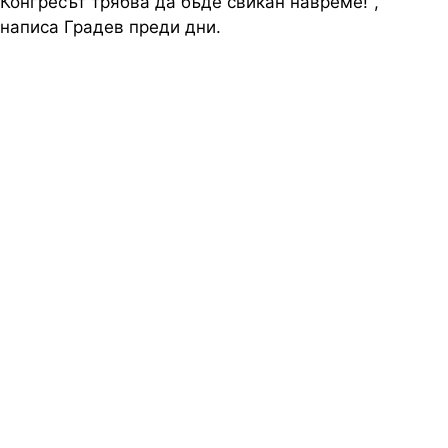
Конгресът трябва да бъде свикан навреме!",
написа Градев преди дни.