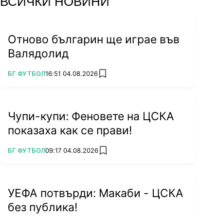
ВСИЧКИ НОВИНИ
Отново българин ще играе във
Валядолид
ПОВЕЧЕ ОТ
БГ ФУТБОЛ
16:51 04.08.2026
add favorites
Чупи-купи: Феновете на ЦСКА
показаха как се прави!
ПОВЕЧЕ ОТ
БГ ФУТБОЛ
09:17 04.08.2026
add favorites
УЕФА потвърди: Макаби - ЦСКА
без публика!