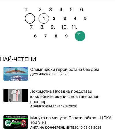
1
2
3
4
5
6
7
8
9
НАЙ-ЧЕТЕНИ
Олимпийски герой остана без дом
ПОВЕЧЕ ОТ
ДРУГИ
06:46 05.08.2026
Локомотив Пловдив представи
юбилейните екипи с нов генерален
спонсор
ПОВЕЧЕ ОТ
ADVERTORIAL
17:41 17.07.2026
Минута по минута: Панатинайкос - ЦСКА
1948 1:1
ПОВЕЧЕ ОТ
ЛИГА НА КОНФЕРЕНЦИИТЕ
20:10 05.08.2026