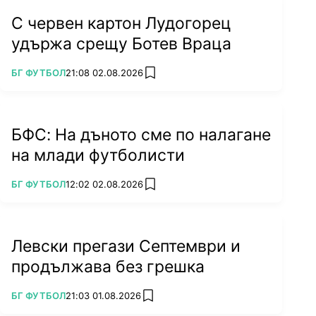
С червен картон Лудогорец
удържа срещу Ботев Враца
ПОВЕЧЕ ОТ
БГ ФУТБОЛ
21:08 02.08.2026
add favorites
БФС: На дъното сме по налагане
на млади футболисти
ПОВЕЧЕ ОТ
БГ ФУТБОЛ
12:02 02.08.2026
add favorites
Левски прегази Септември и
продължава без грешка
ПОВЕЧЕ ОТ
БГ ФУТБОЛ
21:03 01.08.2026
add favorites