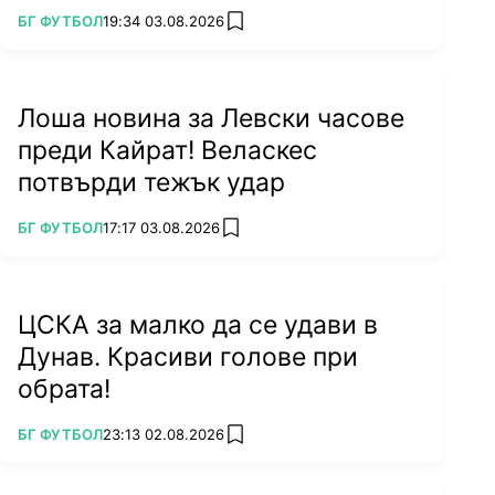
ПОВЕЧЕ ОТ
БГ ФУТБОЛ
19:34 03.08.2026
add favorites
Лоша новина за Левски часове
преди Кайрат! Веласкес
потвърди тежък удар
ПОВЕЧЕ ОТ
БГ ФУТБОЛ
17:17 03.08.2026
add favorites
ЦСКА за малко да се удави в
Дунав. Красиви голове при
обрата!
ПОВЕЧЕ ОТ
БГ ФУТБОЛ
23:13 02.08.2026
add favorites