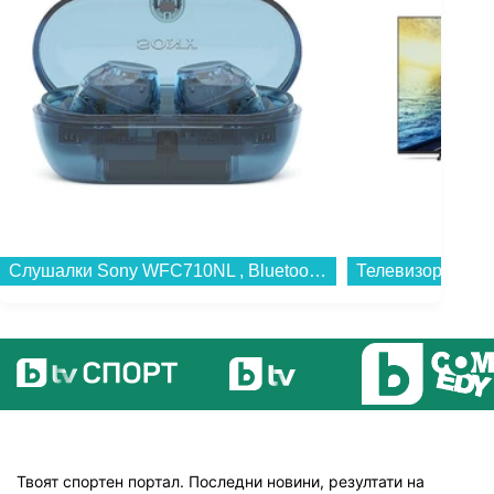
Слушалки Sony WFC710NL , Bluetooth , IN-EAR (ТАПИ)...
Твоят спортен портал. Последни новини, резултати на