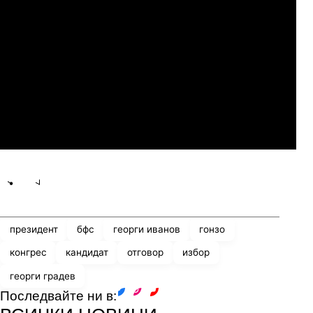
Слован Братислава
07.2026
19:00
04.
Мджельби
Линкълн Ред Импс
Share
save
президент
бфс
георги иванов
гонзо
конгрес
кандидат
отговор
избор
георги градев
Последвайте ни в:
facebook
instagram
youtube