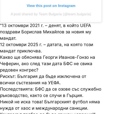
View this post on Instagram
A post shared by Team Bulgaria (@team.bulgaria)
"13 октомври 2021 г. – денят, в който UEFA
поздрави Борислав Михайлов за новия му
мандат.
12 октомври 2025 г. – датата, на която този
мандат приключва.
Какво ще обяснява Георги Иванов-Гонзо на
Чеферин, ако след тази дата БФС не свика
редовен конгрес?
Рискът: България да бъде изключена от
всички състезания на УЕФА.
Последствията: БФС да се озове със служебно
ръководство, както се случи в Гърция.
Никой не иска това! Българският футбол няма
нужда от хаос и международни санкции.