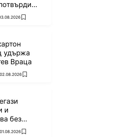
потвърди
р
 03.08.2026
add favorites
картон
ц удържа
тев Враца
 02.08.2026
add favorites
егази
и и
ва без
 01.08.2026
add favorites