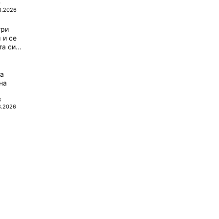
0
8.2026
три
 и се
а си...
да
на
6
8.2026