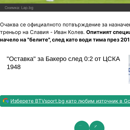
Снимка: Lap.bg
Очаква се официалното потвърждение за назначе
треньор на Славия - Иван Колев.
Опитният специ
начело на "белите", след като води тима през 2014
"Оставка" за Бакеро след 0:2 от ЦСКА
1948
Изберете BTVsport.bg като любим източник в Go