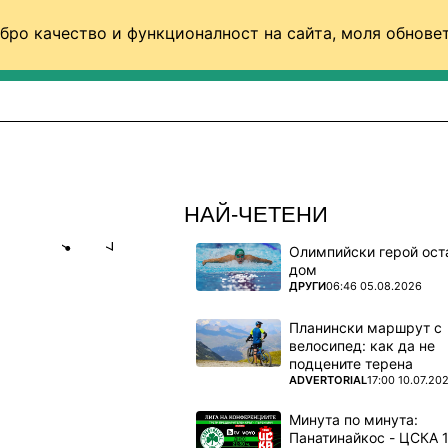
бро качество и функционалност на сайта, моля обновет
ФУТБОЛ (СВЯТ)
БАСКЕТБОЛ
ВОЛЕЙБОЛ
НАЙ-ЧЕТЕНИ
Олимпийски герой ост
Share
save
дом
ПОВЕЧЕ ОТ
ДРУГИ
06:46 05.08.2026
Планински маршрут с
велосипед: как да не
подцените терена
ПОВЕЧЕ ОТ
ADVERTORIAL
17:00 10.07.20
Минута по минута: