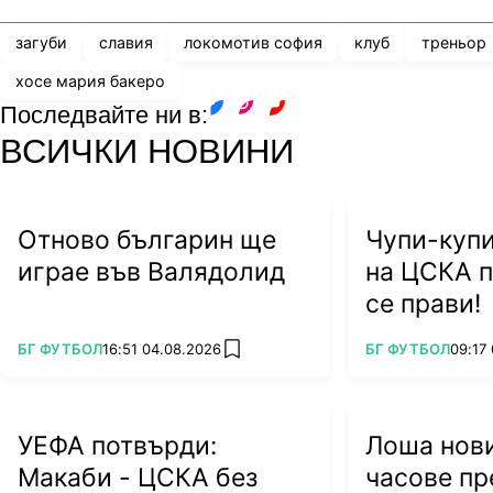
загуби
славия
локомотив софия
клуб
треньор
хосе мария бакеро
Последвайте ни в:
facebook
instagram
youtube
ВСИЧКИ НОВИНИ
Отново българин ще
Чупи-купи
играе във Валядолид
на ЦСКА п
се прави!
ПОВЕЧЕ ОТ
ПОВЕЧЕ ОТ
БГ ФУТБОЛ
16:51 04.08.2026
БГ ФУТБОЛ
09:17
add favorites
УЕФА потвърди:
Лоша нови
Макаби - ЦСКА без
часове пр