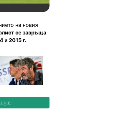
нието на новия
алист се завръща
 и 2015 г.
ogle