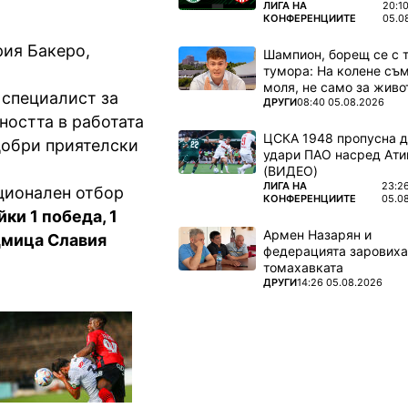
ПОВЕЧЕ ОТ
ЛИГА НА
20:1
КОНФЕРЕНЦИИТЕ
05.0
рия Бакеро,
Шампион, борещ се с 
тумора: На колене съм
моля, не само за живот
 специалист за
ПОВЕЧЕ ОТ
ДРУГИ
08:40 05.08.2026
ността в работата
ЦСКА 1948 пропусна 
добри приятелски
удари ПАО насред Ати
(ВИДЕО)
ПОВЕЧЕ ОТ
ЛИГА НА
23:2
ционален отбор
КОНФЕРЕНЦИИТЕ
05.0
йки 1 победа, 1
Армен Назарян и
едмица Славия
федерацията заровиха
томахавката
ПОВЕЧЕ ОТ
ДРУГИ
14:26 05.08.2026