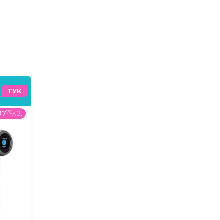
ТУК
97
78
лв.
399
99
€
/
782
32
лв.
1688
00