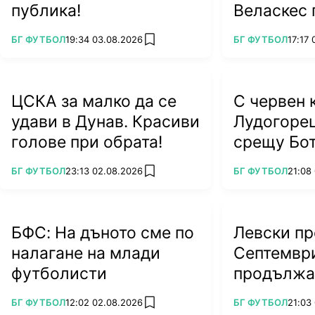
публика!
Веласкес 
тежък уда
ПОВЕЧЕ ОТ
ПОВЕЧЕ ОТ
БГ ФУТБОЛ
19:34 03.08.2026
БГ ФУТБОЛ
17:17
add favorites
ЦСКА за малко да се
С червен 
удави в Дунав. Красиви
Лудогоре
голове при обрата!
срещу Бо
ПОВЕЧЕ ОТ
ПОВЕЧЕ ОТ
БГ ФУТБОЛ
23:13 02.08.2026
БГ ФУТБОЛ
21:08
add favorites
БФС: На дъното сме по
Левски пр
налагане на млади
Септемвр
футболисти
продължа
грешка
ПОВЕЧЕ ОТ
ПОВЕЧЕ ОТ
БГ ФУТБОЛ
12:02 02.08.2026
БГ ФУТБОЛ
21:03
add favorites