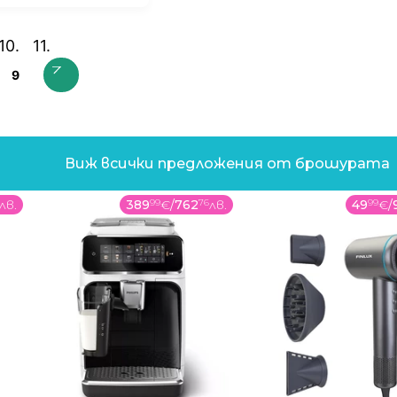
9
Виж всички предложения от брошурата
лв.
389
99
€
/
762
76
лв.
49
99
€
/