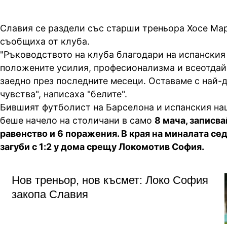
Славия се раздели със старши треньора Хосе Ма
съобщиха от клуба.
"Ръководството на клуба благодари на испанския
положените усилия, професионализма и всеотдай
заедно през последните месеци. Оставаме с най-
чувства", написаха "белите".
Бившият футболист на Барселона и испанския на
беше начело на столичани в само
8 мача, записва
равенство и 6 поражения. В края на миналата с
загуби с 1:2 у дома срещу Локомотив София.
Нов треньор, нов късмет: Локо София
закопа Славия