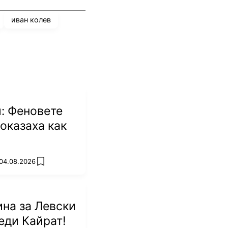
иван колев
: Феновете
оказаха как
 04.08.2026
add favorites
на за Левски
еди Кайрат!