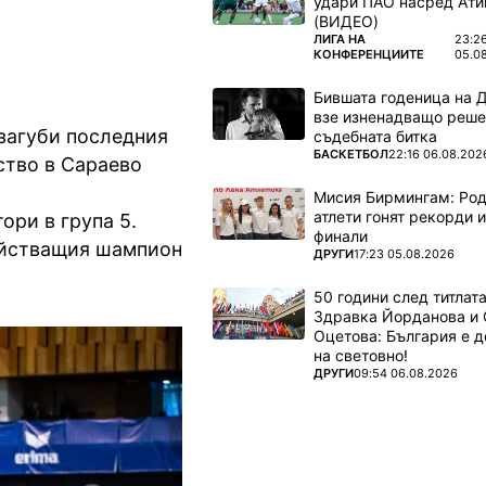
удари ПАО насред Ати
(ВИДЕО)
ПОВЕЧЕ ОТ
ЛИГА НА
23:2
КОНФЕРЕНЦИИТЕ
05.0
Бившата годеница на 
взе изненадващо реше
загуби последния
съдебната битка
ПОВЕЧЕ ОТ
БАСКЕТБОЛ
22:16 06.08.202
ство в Сараево
Мисия Бирмингам: Род
атлети гонят рекорди и
ори в група 5.
финали
действащия шампион
ПОВЕЧЕ ОТ
ДРУГИ
17:23 05.08.2026
50 години след титлата
Здравка Йорданова и 
Оцетова: България е 
на световно!
ПОВЕЧЕ ОТ
ДРУГИ
09:54 06.08.2026