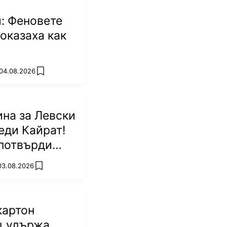
: Феновете
оказаха как
 04.08.2026
add favorites
на за Левски
еди Кайрат!
потвърди
р
 03.08.2026
add favorites
картон
ц удържа