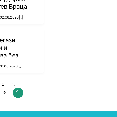
тев Враца
 02.08.2026
add favorites
егази
и и
ва без
 01.08.2026
add favorites
9