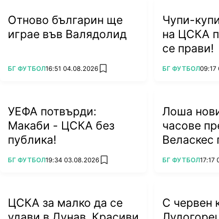
Отново българин ще
Чупи-купи
играе във Валядолид
на ЦСКА п
се прави!
ПОВЕЧЕ ОТ
ПОВЕЧЕ ОТ
БГ ФУТБОЛ
16:51 04.08.2026
БГ ФУТБОЛ
09:17
add favorites
УЕФА потвърди:
Лоша нови
Макаби - ЦСКА без
часове пр
публика!
Веласкес 
тежък уда
ПОВЕЧЕ ОТ
ПОВЕЧЕ ОТ
БГ ФУТБОЛ
19:34 03.08.2026
БГ ФУТБОЛ
17:17
add favorites
ЦСКА за малко да се
С червен 
удави в Дунав. Красиви
Лудогоре