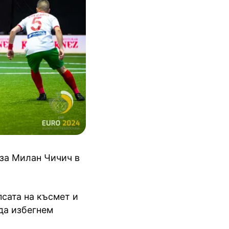
яза Милан Чичич в
псата на късмет и
да избегнем