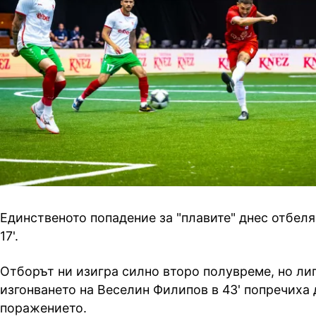
Единственото попадение за "плавите" днес отбел
17'.
Отборът ни изигра силно второ полувреме, но ли
изгонването на Веселин Филипов в 43' попречиха 
поражението.