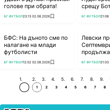
голове при обрата!
срещу Бо
ПОВЕЧЕ ОТ
ПОВЕЧЕ ОТ
БГ ФУТБОЛ
23:13 02.08.2026
БГ ФУТБОЛ
21:08
add favorites
БФС: На дъното сме по
Левски пр
налагане на млади
Септемвр
футболисти
продължа
грешка
ПОВЕЧЕ ОТ
ПОВЕЧЕ ОТ
БГ ФУТБОЛ
12:02 02.08.2026
БГ ФУТБОЛ
21:03
add favorites
1
2
3
4
5
6
7
8