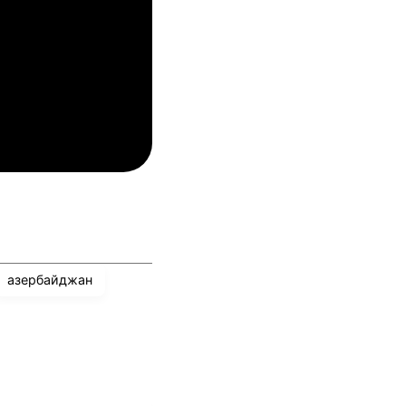
04.08.2026
03:00
лован Братислава
ТБС
04.08.2026
03:00
инкълн Ред Импс
Унион Сент-Гильойсе
азербайджан