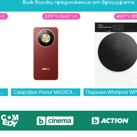
Виж всички предложения от брошурата
лв.
329
99
€
/
645
41
лв.
459
99
€
/
8
CIX , 10.00 kg, 1400 об./мин., A , Inox...
Смартфон Honor MAGIC8 LITE 5G 256/8 REDDISH BROWN , 256 GB, 8 GB...