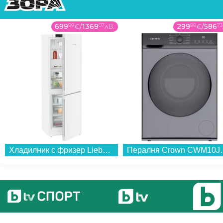
699
99
€
/
1369
07
лв.
299
99
€
/
586
73
Хладилник с фризер Liebherr KGN 52Vc03 , 330 l, C , No Frost , Бял...
Пералня Crown CWM10J12BLD