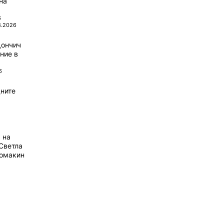
на
6
8.2026
Дончич
ние в
6
ните
 на
Светла
домакин