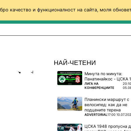
бро качество и функционалност на сайта, моля обновет
ФУТБОЛ (СВЯТ)
БАСКЕТБОЛ
ВОЛЕЙБОЛ
НАЙ-ЧЕТЕНИ
Минута по минута:
Share
save
ПОВЕЧЕ ОТ
ЛИГА НА
20:1
КОНФЕРЕНЦИИТЕ
05.0
ПЪРВА
Планински маршрут с
ДЕО)
велосипед: как да не
подцените терена
натресоха
ПОВЕЧЕ ОТ
ADVERTORIAL
17:00 10.07.20
ЦСКА 1948 пропусна 