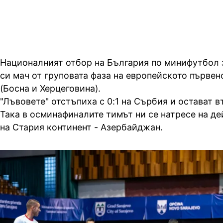
Националният отбор на България по минифутбол 
си мач от груповата фаза на европейското първен
(Босна и Херцеговина).
"Лъвовете" отстъпиха с 0:1 на Сърбия и остават вт
Така в осминафиналите тимът ни се натресе на 
на Стария континент - Азербайджан.