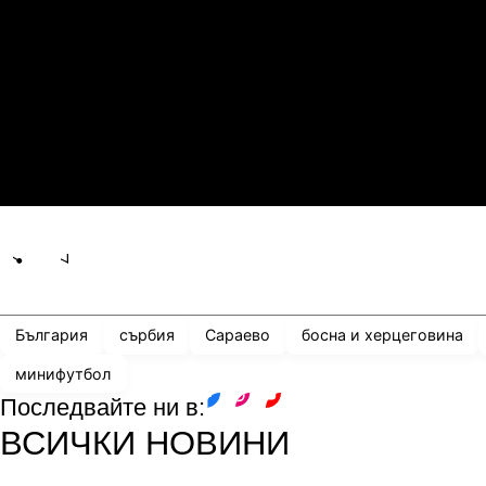
21.07.2026
19:00
0
2
Сабуртало
С
21.07.2026
19:00
3
0
Мджельби
Л
Share
save
България
сърбия
Сараево
босна и херцеговина
минифутбол
Последвайте ни в:
facebook
instagram
youtube
ВСИЧКИ НОВИНИ