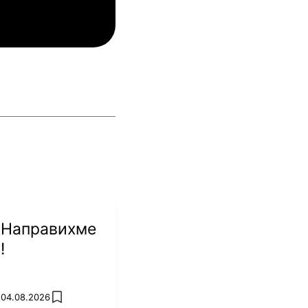
инкълн Ред Импс
Унион Сент-Гильойсе
 Направихме
!
 04.08.2026
add favorites