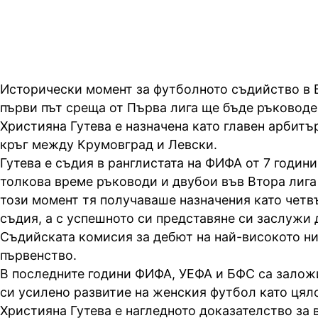
Исторически момент за футболното съдийство в Б
първи път среща от Първа лига ще бъде ръководе
Християна Гутева е назначена като главен арбитъ
кръг между Крумовград и Левски.
Гутева е съдия в ранглистата на ФИФА от 7 години
толкова време ръководи и двубои във Втора лига
този момент тя получаваше назначения като четв
съдия, а с успешното си представяне си заслужи 
Съдийската комисия за дебют на най-високото ни
първенство.
В последните години ФИФА, УЕФА и БФС са залож
си усилено развитие на женския футбол като цяло
Християна Гутева е нагледното доказателство за 