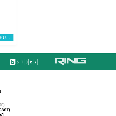
Памет USB SanDisk CRUZER BLADE 64 GB SDCZ50-064G-B35...
Прахосмукачка Philips FC9557/09...
е
БГ)
СВЯТ)
ОЛ