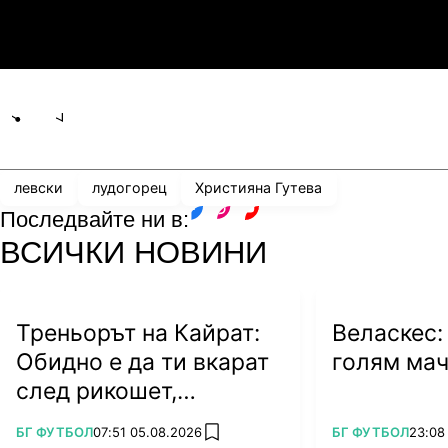
3
0
Мджельби
Л
Share
save
левски
лудогорец
Християна Гутева
Последвайте ни в:
facebook
instagram
youtube
ВСИЧКИ НОВИНИ
Треньорът на Кайрат:
Веласкес:
Обидно е да ти вкарат
голям мач
след рикошет,
публиката не ни повлия
ПОВЕЧЕ ОТ
ПОВЕЧЕ ОТ
БГ ФУТБОЛ
07:51 05.08.2026
БГ ФУТБОЛ
23:08
add favorites