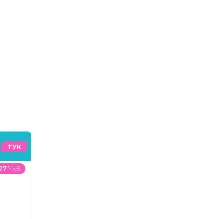
ТУК
27
37
лв.
149
99
€
/
293
36
лв.
769
00