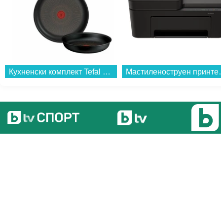
Кухненски комплект Tefal P0009553 EXCELLENCE+ 3 части...
Мастиленоструен принтер