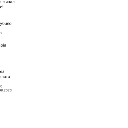
а финал
о!
губило
6
pia
ез
вното
00
08.2026