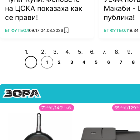
на ЦСКА показаха как
Макаби - 
се прави!
публика!
ПОВЕЧЕ ОТ
ПОВЕЧЕ ОТ
БГ ФУТБОЛ
09:17 04.08.2026
БГ ФУТБОЛ
19:34
add favorites
1
2
3
4
5
6
7
8
71
99
€
/
140
81
лв.
65
99
€
/
129
07