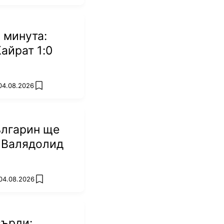
 минута:
Кайрат 1:0
 04.08.2026
add favorites
ългарин ще
 Валядолид
 04.08.2026
add favorites
върди: