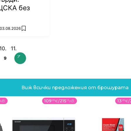
ЦСКА без
 03.08.2026
add favorites
9
Виж всички предложения от брошурата
лв.
109
99
€
/
215
13
лв.
13
99
€
/