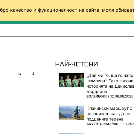
бро качество и функционалност на сайта, моля обновет
ФУТБОЛ (СВЯТ)
БАСКЕТБОЛ
ВОЛЕЙБОЛ
НАЙ-ЧЕТЕНИ
„Дай ми го, ще го нап
Share
save
шампион“: Така започв
историята на Денисла
Бърдаров
РИ
ПОВЕЧЕ ОТ
ВОЛЕЙБОЛ
09:12 08.08.2026
Планински маршрут с
велосипед: как да не
лгарския
подцените терена
ПОВЕЧЕ ОТ
ADVERTORIAL
17:00 10.07.20