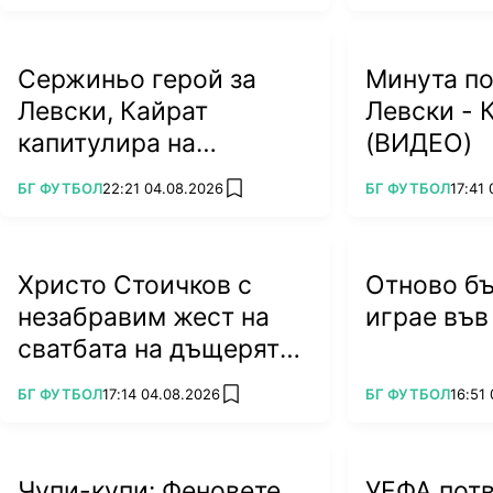
Сержиньо герой за
Минута по
Левски, Кайрат
Левски - 
капитулира на
(ВИДЕО)
"Герена"!
ПОВЕЧЕ ОТ
ПОВЕЧЕ ОТ
БГ ФУТБОЛ
22:21 04.08.2026
БГ ФУТБОЛ
17:41
add favorites
Христо Стоичков с
Отново б
незабравим жест на
играе във
сватбата на дъщерята
на Тодор Батков
ПОВЕЧЕ ОТ
ПОВЕЧЕ ОТ
БГ ФУТБОЛ
17:14 04.08.2026
БГ ФУТБОЛ
16:51
add favorites
Чупи-купи: Феновете
УЕФА пот