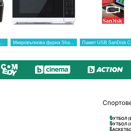
 HP DESKJET 4320 A24HMB 3 IN 1 , Мастиленоструйна...
Микровълнова фурна Sharp YC-MG252AE-W , 25 Литри, 25 л , 900 W...
Спортов
ФУТБОЛ (
ФУТБОЛ (
БАСКЕТБ