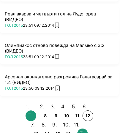
Реал вкарва и четвърти гол на Лудогорец
(ВИДЕО)
ПОВЕЧЕ ОТ
ГОЛ 2015
23:51 09.12.2014
add favorites
Олимпиакос отново повежда на Малмьо с 3:2
(ВИДЕО)
ПОВЕЧЕ ОТ
ГОЛ 2015
23:51 09.12.2014
add favorites
Арсенал окончателно разгромява Галатасарай за
1:4 (ВИДЕО)
ПОВЕЧЕ ОТ
ГОЛ 2015
23:50 09.12.2014
add favorites
8
9
10
11
12