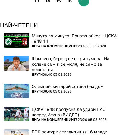
13
14
15
16
НАЙ-ЧЕТЕНИ
Минута по минута: Панатинайкос - ЦСКА
1948 1:1
ПОВЕЧЕ ОТ
ЛИГА НА КОНФЕРЕНЦИИТЕ
20:10 05.08.2026
Шампион, борещ се с три тумора: На
колене съм и се моля, не само за
живота си...
ПОВЕЧЕ ОТ
ДРУГИ
08:40 05.08.2026
Олимпийски герой остана без дом
ПОВЕЧЕ ОТ
ДРУГИ
06:46 05.08.2026
ЦСКА 1948 пропусна да удари ПАО
насред Атина (ВИДЕО)
ПОВЕЧЕ ОТ
ЛИГА НА КОНФЕРЕНЦИИТЕ
23:26 05.08.2026
БОК осигури стипендии за 16 млади