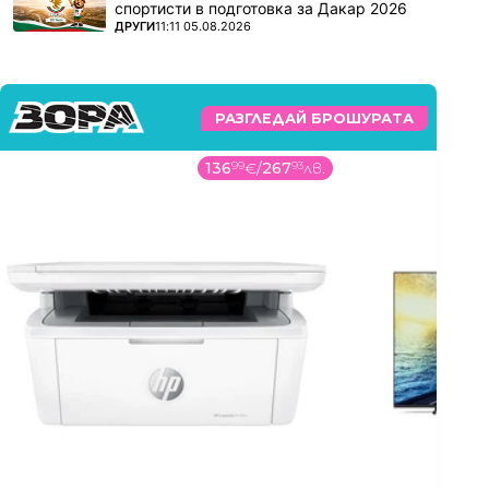
спортисти в подготовка за Дакар 2026
ПОВЕЧЕ ОТ
ДРУГИ
11:11 05.08.2026
РАЗГЛЕДАЙ БРОШУРАТА
136
99
€
/
267
93
лв.