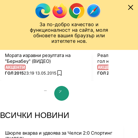
Към съдържанието
МОБИЛ
За по-добро качество и
Шампионска лига
Лига Европа
Лига на Конференциите
функционалност на сайта, моля
ЧАЛО
ГОЛ 2015
обновете вашия браузър или
изтеглете нов.
Мората изравни резултата на
Реал Мадрид пов
"Бернабеу" (ВИДЕО)
гол на Роналдо (
АКЦЕНТИ
АКЦЕНТИ
ПОВЕЧЕ ОТ
ПОВЕЧЕ ОТ
ГОЛ 2015
23:19 13.05.2015
ГОЛ 2015
22:18 13.0
add favorites
prev slide
next slide
ВСИЧКИ НОВИНИ
Шюрле вкарва и удвоява за Челси 2:0 Спортинг