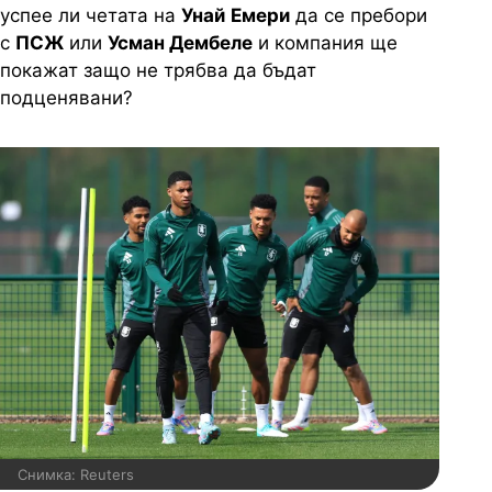
успее ли четата на
Унай
Емери
да се пребори
с
ПСЖ
или
Усман Дембеле
и компания ще
покажат защо не трябва да бъдат
подценявани?
Снимка: Reuters