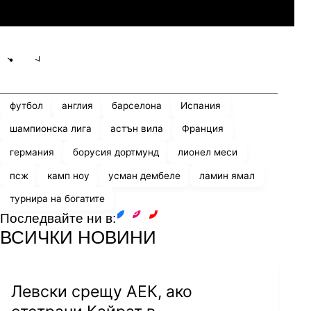
Линкълн Ред Импс
Share
save
футбол
англия
барселона
Испания
шампионска лига
астън вила
Франция
германия
борусия дортмунд
лионел меси
псж
камп ноу
усман дембеле
ламин ямал
турнира на богатите
Последвайте ни в:
facebook
instagram
youtube
ВСИЧКИ НОВИНИ
Левски срещу АЕК, ако