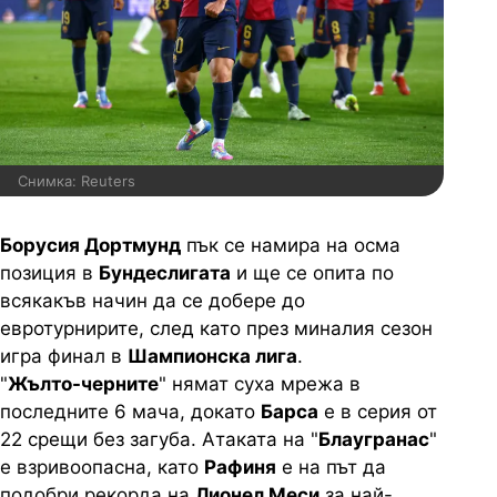
Снимка: Reuters
Борусия Дортмунд
пък се намира на осма
позиция в
Бундеслигата
и ще се опита по
всякакъв начин да се добере до
евротурнирите, след като през миналия сезон
игра финал в
Шампионска лига
.
"
Жълто-черните
" нямат суха мрежа в
последните 6 мача, докато
Барса
е в серия от
22 срещи без загуба. Атаката на "
Блаугранас
"
е взривоопасна, като
Рафиня
е на път да
подобри рекорда на
Лионел Меси
за най-