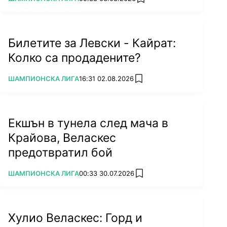
add favorites
Билетите за Левски - Кайрат:
Колко са продадените?
ПОВЕЧЕ ОТ
ШАМПИОНСКА ЛИГА
16:31 02.08.2026
add favorites
Екшън в тунела след мача в
Крайова, Веласкес
предотвратил бой
ПОВЕЧЕ ОТ
ШАМПИОНСКА ЛИГА
00:33 30.07.2026
add favorites
Хулио Веласкес: Горд и