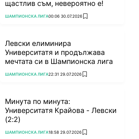
щастлив съм, невероятно е!
ПОВЕЧЕ ОТ
ШАМПИОНСКА ЛИГА
00:06 30.07.2026
add favorites
Левски елиминира
Университатя и продължава
мечтата си в Шампионска лига
ПОВЕЧЕ ОТ
ШАМПИОНСКА ЛИГА
22:31 29.07.2026
add favorites
Минута по минута:
Университатя Крайова - Левски
(2:2)
ПОВЕЧЕ ОТ
ШАМПИОНСКА ЛИГА
18:58 29.07.2026
add favorites