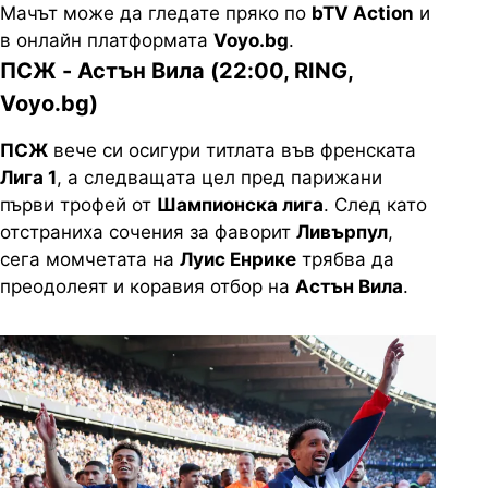
Мачът може да гледате пряко по
bTV Action
и
в онлайн платформата
Voyo.bg
.
ПСЖ - Астън Вила (22:00, RING,
Voyo.bg)
ПСЖ
вече си осигури титлата във френската
Лига 1
, а следващата цел пред парижани
първи трофей от
Шампионска лига
. След като
отстраниха сочения за фаворит
Ливърпул
,
сега момчетата на
Луис Енрике
трябва да
преодолеят и коравия отбор на
Астън Вила
.