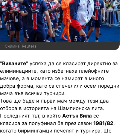
Снимка: Reuters
"
Виланите
" успяха да се класират директно за
елиминациите, като избегнаха плейофните
мачове, а в момента се намират в много
добра форма, като са спечелили осем поредни
мача във всички турнири.
Това ще бъде и първи мач между тези два
отбора в историята на Шампионска лига.
Последният път, в който
Астън Вила
се
класира за полуфинал бе през сезон
1981/82
,
когато бирмингамци печелят и турнира. Ще