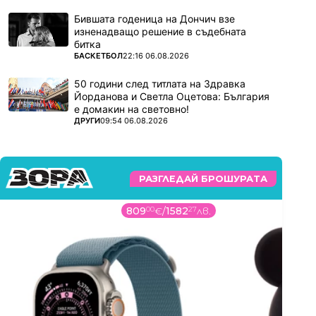
Бившата годеница на Дончич взе
изненадващо решение в съдебната
битка
ПОВЕЧЕ ОТ
БАСКЕТБОЛ
22:16 06.08.2026
50 години след титлата на Здравка
Йорданова и Светла Оцетова: България
е домакин на световно!
ПОВЕЧЕ ОТ
ДРУГИ
09:54 06.08.2026
РАЗГЛЕДАЙ БРОШУРАТА
809
00
€
/
1582
27
лв.