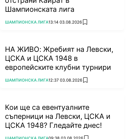
отстрани Кайрат в
Шампионската лига
ПОВЕЧЕ ОТ
ШАМПИОНСКА ЛИГА
13:14 03.08.2026
add favorites
НА ЖИВО: Жребият на Левски,
ЦСКА и ЦСКА 1948 в
европейските клубни турнири
ПОВЕЧЕ ОТ
ШАМПИОНСКА ЛИГА
12:37 03.08.2026
add favorites
Кои ще са евентуалните
съперници на Левски, ЦСКА и
ЦСКА 1948? Гледайте днес!
ПОВЕЧЕ ОТ
ШАМПИОНСКА ЛИГА
09:38 03.08.2026