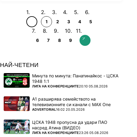
1
2
3
4
5
6
7
8
9
НАЙ-ЧЕТЕНИ
Минута по минута: Панатинайкос - ЦСКА
1948 1:1
ПОВЕЧЕ ОТ
ЛИГА НА КОНФЕРЕНЦИИТЕ
20:10 05.08.2026
А1 разширява семейството на
телевизионните си канали с MAX One
ПОВЕЧЕ ОТ
ADVERTORIAL
16:02 20.05.2026
ЦСКА 1948 пропусна да удари ПАО
насред Атина (ВИДЕО)
ПОВЕЧЕ ОТ
ЛИГА НА КОНФЕРЕНЦИИТЕ
23:26 05.08.2026