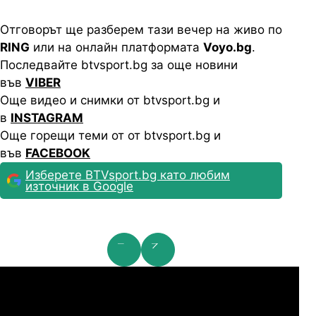
Отговорът ще разберем тази вечер на живо по
RING
или на онлайн платформата
Voyo.bg
.
Последвайте btvsport.bg за още новини
във
VIBER
Още видео и снимки от btvsport.bg и
в
INSTAGRAM
Още горещи теми от от btvsport.bg и
във
FACEBOOK
Изберете BTVsport.bg като любим
източник в Google
мпионска лига: 2nd Qualifying Round
Ша
07.2026
19:00
04.
Арарат-Армениа