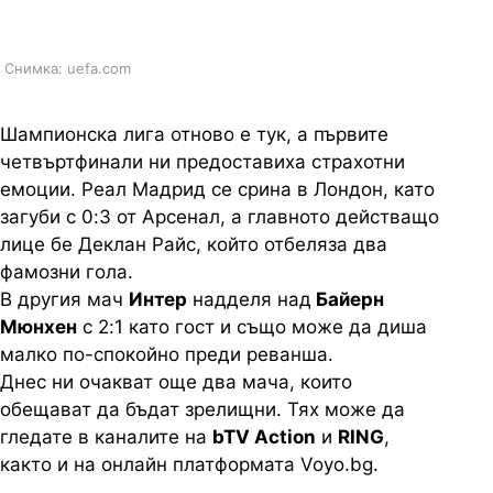
каналите на bTV Media Group
Снимка: uefa.com
Шампионска лига отново е тук, а първите
четвъртфинали ни предоставиха страхотни
емоции. Реал Мадрид се срина в Лондон, като
загуби с 0:3 от Арсенал, а главното действащо
лице бе Деклан Райс, който отбеляза два
фамозни гола.
В другия мач
Интер
надделя над
Байерн
Мюнхен
с 2:1 като гост и също може да диша
малко по-спокойно преди реванша.
Днес ни очакват още два мача, които
обещават да бъдат зрелищни. Тях може да
гледате в каналите на
bTV Action
и
RING
,
както и на онлайн платформата Voyo.bg.