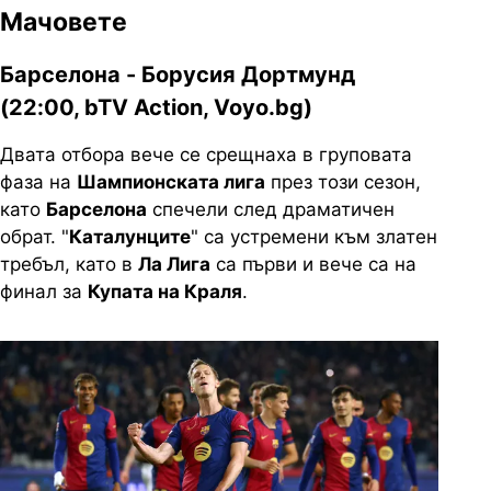
Мачовете
Барселона - Борусия Дортмунд
(22:00, bTV Action, Voyo.bg)
Двата отбора вече се срещнаха в груповата
фаза на
Шампионската лига
през този сезон,
като
Барселона
спечели след драматичен
обрат. "
Каталунците
" са устремени към златен
требъл, като в
Ла Лига
са първи и вече са на
финал за
Купата на Краля
.