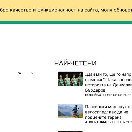
бро качество и функционалност на сайта, моля обновет
ФУТБОЛ (СВЯТ)
БАСКЕТБОЛ
ВОЛЕЙБОЛ
НАЙ-ЧЕТЕНИ
„Дай ми го, ще го нап
Share
save
шампион“: Така започв
историята на Денисла
Бърдаров
ПОВЕЧЕ ОТ
ВОЛЕЙБОЛ
09:12 08.08.2026
Планински маршрут с
велосипед: как да не
орентина
подцените терена
ПОВЕЧЕ ОТ
ADVERTORIAL
17:00 10.07.20