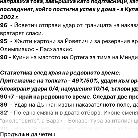
направиха това, завършиха като подгласници, к
последният, който постигна успех у дома - в Куп
2002 г.
96'
- Йоветич отправи удар от границата на наказ
вратарят спаси.
95'
- Жълти картони за Йоветич и за резервния вр
Олимпиакос - Пасхалакис.
90'
- Куини на мястото на Ортега за тима на Минд
Статистика след края на редовното време:
Притежание на топката - 49%/50%; удари към вр
блокирани удари 0/4; нарушения 10/14; ъглови уд
90+7 - край на редовното време. Следват две п
89'
- Удар на Дънкан извън наказателното поле, да
82'
- По една смяна и в двата отбора. Иконе сменя
"виолетовите", а Барак - Бонавентура за италианц
80'
- Най-добрият шанс през втората част за Оли
Продължи да четеш
Орта изпълни свободен удар в наказателното пол