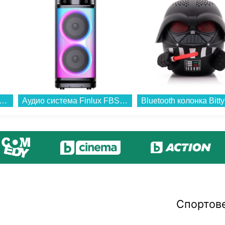
 здравословно готвене Philips NA322/00 AirFryer...
Аудио система Finlux FBS99BLAST...
Спортов