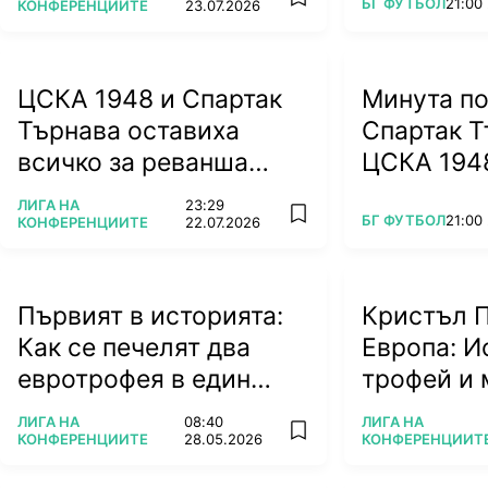
ПОВЕЧЕ ОТ
БГ ФУТБОЛ
21:00
add favorites
КОНФЕРЕНЦИИТЕ
23.07.2026
ЦСКА 1948 и Спартак
Минута по
Търнава оставиха
Спартак Т
всичко за реванша
(ВИДЕО)
ПОВЕЧЕ ОТ
ЛИГА НА
23:29
ПОВЕЧЕ ОТ
БГ ФУТБОЛ
21:00
add favorites
КОНФЕРЕНЦИИТЕ
22.07.2026
Снимка: Reuters
39'
- Нова възможност пред Фиорентина. Бонавен
Първият в историята:
Кристъл 
Куаме игра опасно с глава, но Цолакис спаси.
Как се печелят два
Европа: И
29'
- Поденсе фаулира Додо близо до аутлинията 
картон.
евротрофея в един
трофей и 
25'
- Шанс за гърците! Поденсе игра с глава на пъ
сезон? (ВИДЕО)
УЕФА
ПОВЕЧЕ ОТ
ПОВЕЧЕ ОТ
ЛИГА НА
08:40
ЛИГА НА
стражът на Ла Виола спаси.
add favorites
КОНФЕРЕНЦИИТЕ
28.05.2026
КОНФЕРЕНЦИИТ
22'
- Белоти засече топката с глава, а след това п
пред Гонзалес в наказателното поле. Защитниците