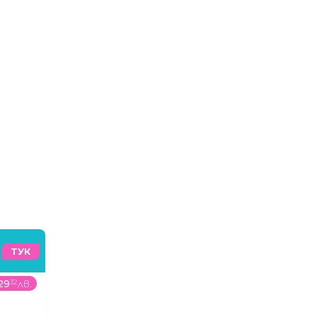
ТУК
29
32
лв.
795
00
€
/
1554
89
лв.
98
9