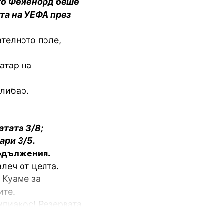
ато Фейенорд беше
ата на УЕФА през
ателното поле,
атар на
илибар.
атата 3/8;
ари 3/5.
родължения.
леч от целта.
 Куаме за
ите.
мпиакос! Резервата
е и Ибора насочи