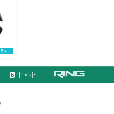
Bluetooth колонка Bitty Boomers Darth Vader - BITTYRVADER...
Смарт часовник Apple Watch Ultra 3 49mm Black/Black Alpine Loop L mf0x4 , 1.98...
е