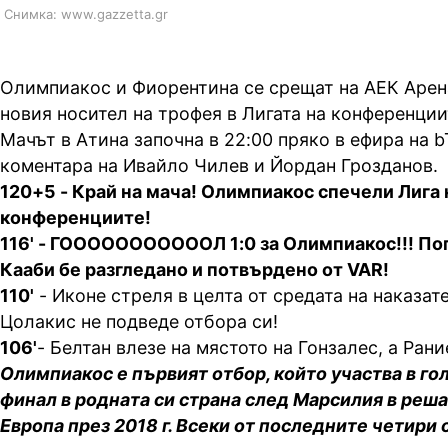
Снимка: www.gazzetta.gr
Олимпиакос и Фиорентина се срещат на АЕК Арена
новия носител на трофея в Лигата на конференции
Мачът в Атина започна в 22:00 пряко в ефира на bT
коментара на Ивайло Чилев и Йордан Грозданов.
120+5 - Край на мача! Олимпиакос спечели Лига 
конференциите!
116' - ГОООООООООООЛ 1:0 за Олимпиакос!!! По
Кааби бе разгледано и потвърдено от VAR!
110'
- Иконе стреля в целта от средата на наказат
Цолакис не подведе отбора си!
106'
- Белтан влезе на мястото на Гонзалес, а Ран
Олимпиакос е първият отбор, който участва в г
финал в родната си страна след Марсилия в реш
Европа през 2018 г. Всеки от последните четири 