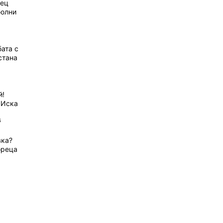
рец
болни
ата с
стана
й!
 Иска
6
вка?
ореца