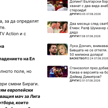
Допинг! Български бо
хванат с два вида ана
стероиди!
ПОВЕЧЕ ОТ
ДРУГИ
10:05 07.08.2026
, за да определят
Два месеца след сватб
те.
Етиен: Ралф Шумахер 
дядо
V Action и с
ПОВЕЧЕ ОТ
ДРУГИ
17:08 07.08.2026
Лука Дончич, внимава
на
Бившата не се оттегля.
50 милиона долара!
падението на Eл
ПОВЕЧЕ ОТ
БАСКЕТБОЛ
12:24 07.08.202
Станозолол през доба
елното поле, но
Каква е версията на б
Дейвид Димитров?
ПОВЕЧЕ ОТ
ДРУГИ
12:51 07.08.2026
иери смени Бираги.
олям европейски
аващия мач за Лига
отбора, които