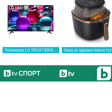
Телевизор LG 55UA73003LA , 139 см, 3840x2160 UHD-4K , 55 inch, LED , Smart TV , Web Os...
Уред за
Снимка: Reuters
1' - Начало на мача!