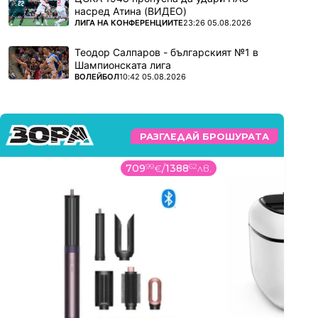
насред Атина (ВИДЕО)
ПОВЕЧЕ ОТ
ЛИГА НА КОНФЕРЕНЦИИТЕ
23:26 05.08.2026
Теодор Салпаров - българският №1 в
Шампионската лига
ПОВЕЧЕ ОТ
ВОЛЕЙБОЛ
10:42 05.08.2026
РАЗГЛЕДАЙ БРОШУРАТА
709
99
€
/
1388
62
лв.
9