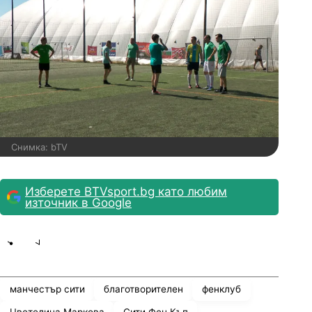
Снимка: bTV
Изберете BTVsport.bg като любим
източник в Google
Share
save
манчестър сити
благотворителен
фенклуб