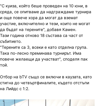
"С куиза, който беше проведен на 10 юни, в
сряда, се опитваме да надграждаме турнира
и още повече хора да могат да вземат
участие, включително и тези, които не могат
да бъдат на терените", добавя Камен.
Тази година отново 18 състава са част от
събитието.
"Терените са 3, всеки е като отделна група.
Така по-лесно преминава турнирът. Има
повече желаещи да участват", споделя пак
той.
Отбор на bTV също се включи в каузата, като
стигна до четвъртфиналите, където отстъпи
на Лийдс с 1:2.