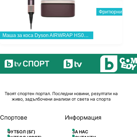
Фритюрник Tefal
Маша за коса Dyson AIRWRAP HS09 Co-anda 2x™Jp/Pl (598775-01) , 1700 W...
Твоят спортен портал. Последни новини, резултати на
живо, задълбочени анализи от света на спорта
Спортове
Информация
ФУТБОЛ (БГ)
ЗА НАС