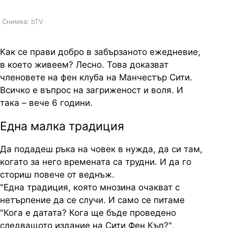
Снимка: bTV
Как се прави добро в забързаното ежедневие,
в което живеем? Лесно. Това доказват
членовете на фен клуба на Манчестър Сити.
Всичко е въпрос на загриженост и воля. И
така – вече 6 години.
Една малка традиция
Да подадеш ръка на човек в нужда, да си там,
когато за него времената са трудни. И да го
сториш повече от веднъж.
"Една традиция, която мнозина очакват с
нетърпение да се случи. И само се питаме
"Кога е датата? Кога ще бъде проведено
следващото издание на Сити Фен Къп?",