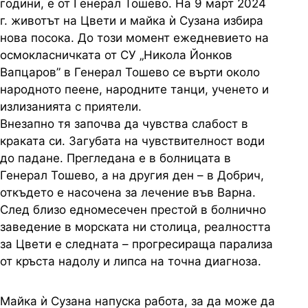
години, е от Генерал Тошево. На 9 март 2024
г. животът на Цвети и майка ѝ Сузана избира
нова посока. До този момент ежедневието на
осмокласничката от СУ „Никола Йонков
Вапцаров” в Генерал Тошево се върти около
народното пеене, народните танци, ученето и
излизанията с приятели.
Внезапно тя започва да чувства слабост в
краката си. Загубата на чувствителност води
до падане. Прегледана е в болницата в
Генерал Тошево, а на другия ден – в Добрич,
откъдето е насочена за лечение във Варна.
След близо едномесечен престой в болнично
заведение в морската ни столица, реалността
за Цвети е следната – прогресираща парализа
от кръста надолу и липса на точна диагноза.
Майка ѝ Сузана напуска работа, за да може да