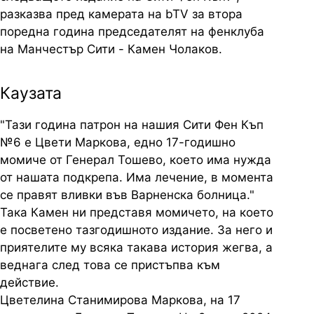
разказва пред камерата на bTV за втора
поредна година председателят на фенклуба
на Манчестър Сити - Камен Чолаков.
Каузата
"Тази година патрон на нашия Сити Фен Къп
№6 е Цвети Маркова, едно 17-годишно
момиче от Генерал Тошево, което има нужда
от нашата подкрепа. Има лечение, в момента
се правят вливки във Варненска болница."
Така Камен ни представя момичето, на което
е посветено тазгодишното издание. За него и
приятелите му всяка такава история жегва, а
веднага след това се пристъпва към
действие.
Цветелина Станимирова Маркова, на 17