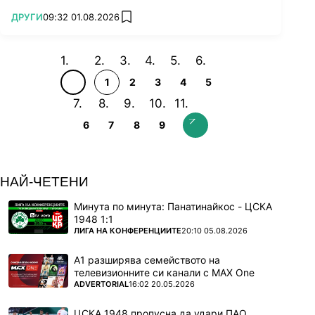
ПОВЕЧЕ ОТ
ДРУГИ
09:32 01.08.2026
add favorites
1
2
3
4
5
6
7
8
9
НАЙ-ЧЕТЕНИ
Минута по минута: Панатинайкос - ЦСКА
1948 1:1
ПОВЕЧЕ ОТ
ЛИГА НА КОНФЕРЕНЦИИТЕ
20:10 05.08.2026
А1 разширява семейството на
телевизионните си канали с MAX One
ПОВЕЧЕ ОТ
ADVERTORIAL
16:02 20.05.2026
ЦСКА 1948 пропусна да удари ПАО