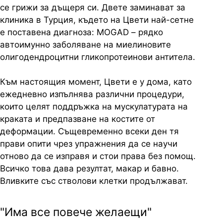
се грижи за дъщеря си. Двете заминават за
клиника в Турция, където на Цвети най-сетне
е поставена диагноза: MOGAD – рядко
автоимунно заболяване на миелиновите
олигодендроцитни гликопротеинови антитела.
Към настоящия момент, Цвети е у дома, като
ежедневно изпълнява различни процедури,
които целят поддръжка на мускулатурата на
краката и предпазване на костите от
деформации. Същевременно всеки ден тя
прави опити чрез упражнения да се научи
отново да се изправя и стои права без помощ.
Всичко това дава резултат, макар и бавно.
Вливките със стволови клетки продължават.
"Има все повече желаещи"