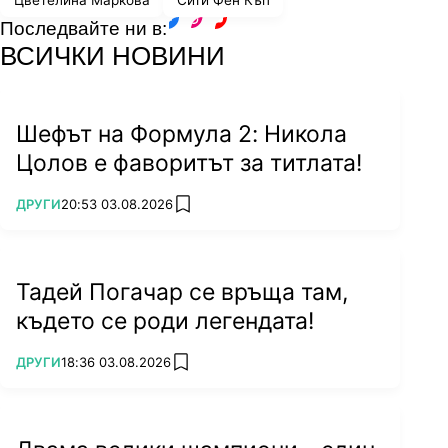
Цветелина Маркова
Сити Фен Къп
Последвайте ни в:
facebook
instagram
youtube
ВСИЧКИ НОВИНИ
Шефът на Формула 2: Никола
Цолов е фаворитът за титлата!
ПОВЕЧЕ ОТ
ДРУГИ
20:53 03.08.2026
add favorites
Тадей Погачар се връща там,
където се роди легендата!
ПОВЕЧЕ ОТ
ДРУГИ
18:36 03.08.2026
add favorites