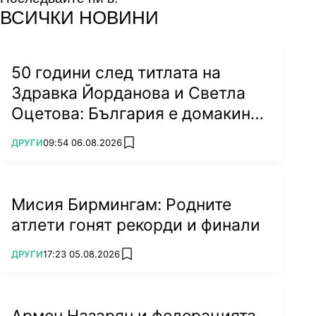
facebook
instagram
youtube
ВСИЧКИ НОВИНИ
50 години след титлата на
Здравка Йорданова и Светла
Оцетова: България е домакин
на световно!
ПОВЕЧЕ ОТ
ДРУГИ
09:54 06.08.2026
add favorites
Мисия Бирмингам: Родните
атлети гонят рекорди и финали
ПОВЕЧЕ ОТ
ДРУГИ
17:23 05.08.2026
add favorites
Армен Назарян и федерацията