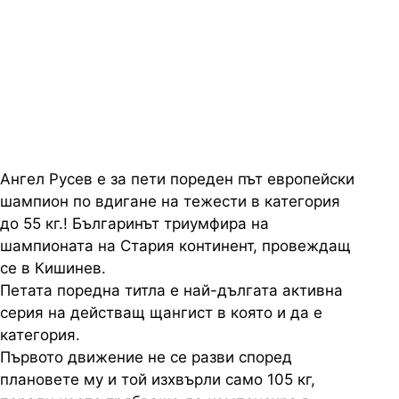
Джанаваров всичко важно и
интересно от шампионата в
Молдова
Ангел Русев е за пети пореден път европейски
шампион по вдигане на тежести в категория
до 55 кг.! Българинът триумфира на
шампионата на Стария континент, провеждащ
се в Кишинев.
Петата поредна титла е най-дългата активна
серия на действащ щангист в която и да е
категория.
Първото движение не се разви според
плановете му и той изхвърли само 105 кг,