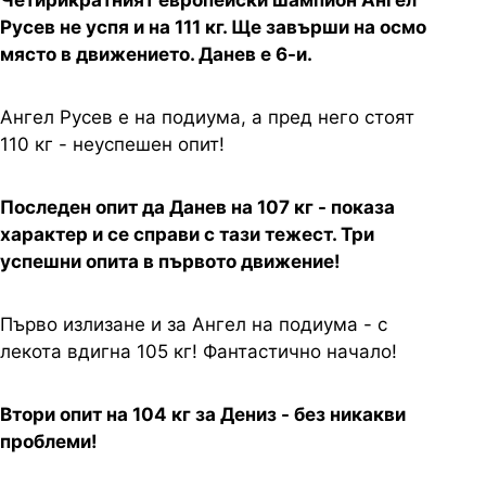
Четирикратният европейски шампион Ангел
Русев не успя и на 111 кг. Ще завърши на осмо
място в движението. Данев е 6-и.
Ангел Русев е на подиума, а пред него стоят
110 кг - неуспешен опит!
Последен опит да Данев на 107 кг - показа
характер и се справи с тази тежест. Три
успешни опита в първото движение!
Първо излизане и за Ангел на подиума - с
лекота вдигна 105 кг! Фантастично начало!
Втори опит на 104 кг за Дениз - без никакви
проблеми!