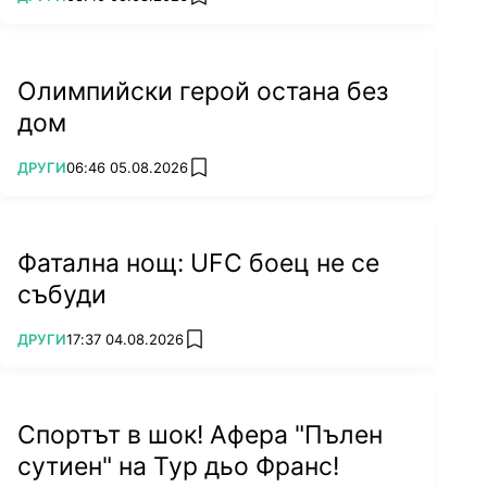
add favorites
Олимпийски герой остана без
дом
ПОВЕЧЕ ОТ
ДРУГИ
06:46 05.08.2026
add favorites
Фатална нощ: UFC боец не се
събуди
ПОВЕЧЕ ОТ
ДРУГИ
17:37 04.08.2026
add favorites
Спортът в шок! Афера "Пълен
сутиен" на Тур дьо Франс!