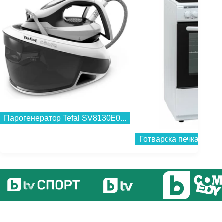
Парогенератор Tefal SV8130E0...