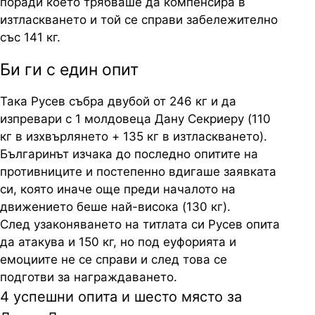
поради което трябваше да компенсира в
изтласкването и той се справи забележително
със 141 кг.
Би ги с един опит
Така Русев събра двубой от 246 кг и да
изпревари с 1 молдовеца Дану Секриеру (110
кг в изхвърлянето + 135 кг в изтласкването).
Българинът изчака до последно опитите на
противниците и постепенно вдигаше заявката
си, която иначе още преди началото на
движението беше най-висока (130 кг).
След узаконяването на титлата си Русев опита
да атакува и 150 кг, но под еуфорията и
емоциите не се справи и след това се
подготви за награждаването.
4 успешни опита и шесто място за