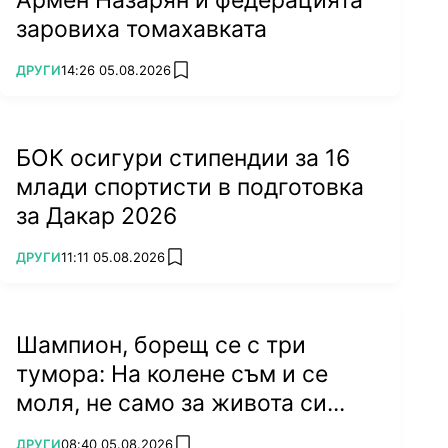
заровиха томахавката
ПОВЕЧЕ ОТ
ДРУГИ
14:26 05.08.2026
add favorites
БОК осигури стипендии за 16
млади спортисти в подготовка
за Дакар 2026
ПОВЕЧЕ ОТ
ДРУГИ
11:11 05.08.2026
add favorites
Шампион, борещ се с три
тумора: На колене съм и се
моля, не само за живота си...
ПОВЕЧЕ ОТ
ДРУГИ
08:40 05.08.2026