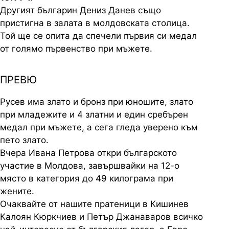
Другият българин Дениз Данев също
пристигна в залата в молдовската столица.
Той ще се опита да спечели първия си медал
от голямо първенство при мъжете.
ПРЕВЮ
Русев има злато и бронз при юношите, злато
при младежите и 4 златни и един сребърен
медал при мъжете, а сега гледа уверено към
пето злато.
Вчера Ивана Петрова откри българското
участие в Молдова, завършвайки на 12-о
място в категория до 49 килограма при
жените.
Очаквайте от нашите пратеници в Кишинев
Калоян Кюркчиев и Петър Джанаваров всичко