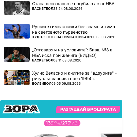
Стана ясно какво е погубило ас от НБА
ПОВЕЧЕ ОТ
БАСКЕТБОЛ
23:24 08.08.2026
Руските гимнастички без знаме и химн
на световното първенство
ПОВЕЧЕ ОТ
ХУДОЖЕСТВЕНА ГИМНАСТИКА
10:00 08.08.2026
„Отговарям на условията“: Бивш №3 в
НБА иска при жените (ВИДЕО)
ПОВЕЧЕ ОТ
БАСКЕТБОЛ
08:11 08.08.2026
Хулио Веласко и книгите за "адзурите" -
ритуалът започва през 1994 г.
ПОВЕЧЕ ОТ
ВОЛЕЙБОЛ
09:05 09.08.2026
РАЗГЛЕДАЙ БРОШУРАТА
139
99
€
/
273
8
лв.