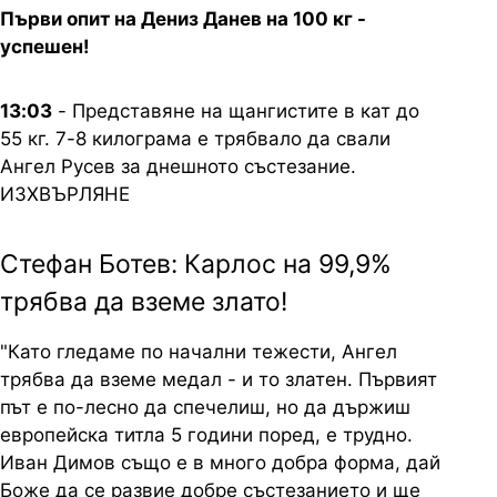
Първи опит на Дениз Данев на 100 кг -
успешен!
13:03
- Представяне на щангистите в кат до
55 кг. 7-8 килограма е трябвало да свали
Ангел Русев за днешното състезание.
ИЗХВЪРЛЯНЕ
Стефан Ботев: Карлос на 99,9%
трябва да вземе злато!
"Като гледаме по начални тежести, Ангел
трябва да вземе медал - и то златен. Първият
път е по-лесно да спечелиш, но да държиш
европейска титла 5 години поред, е трудно.
Иван Димов също е в много добра форма, дай
Боже да се развие добре състезанието и ще