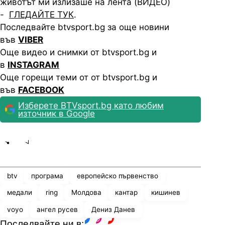
животът ми излизаше на лента (ВИДЕО)
-
ГЛЕДАЙТЕ ТУК
.
Последвайте btvsport.bg за още новини
във
VIBER
Още видео и снимки от btvsport.bg и
в
INSTAGRAM
Още горещи теми от от btvsport.bg и
във
FACEBOOK
Изберете BTVsport.bg като любим
източник в Google
Share
save
btv
програма
европейско първенство
медали
ring
Молдова
кантар
кишинев
voyo
ангел русев
Дениз Данев
Последвайте ни в: