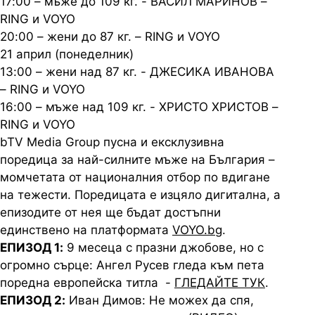
17:00 – мъже до 109 кг. - ВАСИЛ МАРИНОВ –
RING и VOYO
20:00 – жени до 87 кг. – RING и VOYO
21 април (понеделник)
13:00 – жени над 87 кг. - ДЖЕСИКА ИВАНОВА
– RING и VOYO
16:00 – мъже над 109 кг. - ХРИСТО ХРИСТОВ –
RING и VOYO
bTV Media Group пусна и ексклузивна
поредица за най-силните мъже на България –
момчетата от националния отбор по вдигане
на тежести. Поредицата е изцяло дигитална, а
епизодите от нея ще бъдат достъпни
единствено на платформата
VOYO.bg
.
ЕПИЗОД 1:
9 месеца с празни джобове, но с
огромно сърце: Ангел Русев гледа към пета
поредна европейска титла -
ГЛЕДАЙТЕ ТУК
.
ЕПИЗОД 2:
Иван Димов: Не можех да спя,