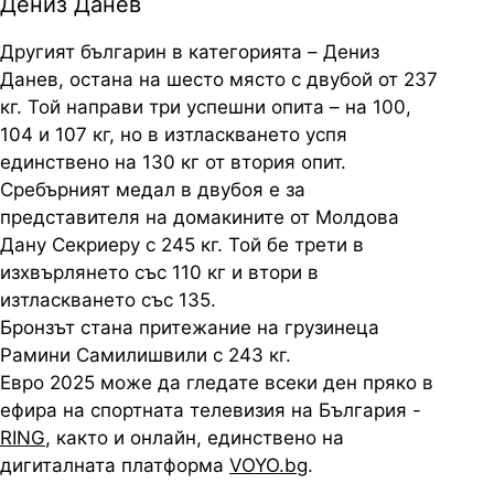
Дениз Данев
Другият българин в категорията – Дениз
Данев, остана на шесто място с двубой от 237
кг. Той направи три успешни опита – на 100,
104 и 107 кг, но в изтласкването успя
единствено на 130 кг от втория опит.
Сребърният медал в двубоя е за
представителя на домакините от Молдова
Дану Секриеру с 245 кг. Той бе трети в
изхвърлянето със 110 кг и втори в
изтласкването със 135.
Бронзът стана притежание на грузинеца
Рамини Самилишвили с 243 кг.
Евро 2025 може да гледате всеки ден пряко в
ефира на спортната телевизия на България -
RING
, както и онлайн, единствено на
дигиталната платформа
VOYO.bg
.