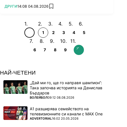
ПОВЕЧЕ ОТ
ДРУГИ
14:08 04.08.2026
add favorites
1
2
3
4
5
6
7
8
9
НАЙ-ЧЕТЕНИ
„Дай ми го, ще го направя шампион“:
Така започва историята на Денислав
Бърдаров
ПОВЕЧЕ ОТ
ВОЛЕЙБОЛ
09:12 08.08.2026
А1 разширява семейството на
телевизионните си канали с MAX One
ПОВЕЧЕ ОТ
ADVERTORIAL
16:02 20.05.2026