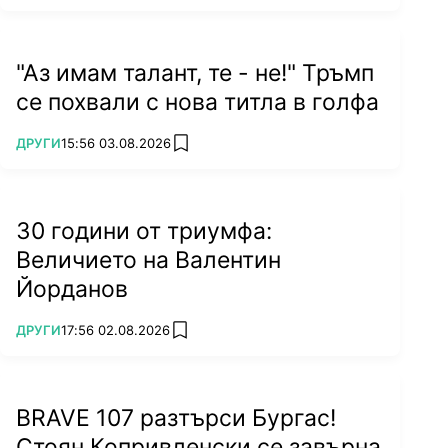
"Аз имам талант, те - не!" Тръмп
се похвали с нова титла в голфа
ПОВЕЧЕ ОТ
ДРУГИ
15:56 03.08.2026
add favorites
30 години от триумфа:
Величието на Валентин
Йорданов
ПОВЕЧЕ ОТ
ДРУГИ
17:56 02.08.2026
add favorites
BRAVE 107 разтърси Бургас!
Стоян Копривленски се завърна