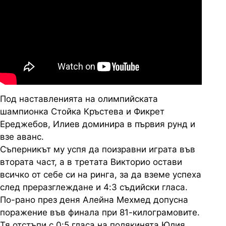
Под наставленията на олимпийската
шампионка Стойка Кръстева и Фикрет
Ереджебов, Илиев доминира в първия рунд и
взе аванс.
Съперникът му успя да поизравни играта във
втората част, а в третата Викторио остави
всичко от себе си на ринга, за да вземе успеха
след преразглеждане и 4:3 съдийски гласа.
По-рано през деня Алейна Мехмед допусна
поражение във финала при 81-килограмовите.
Тя отстъпи с 0:5 гласа на полякинята Юлия