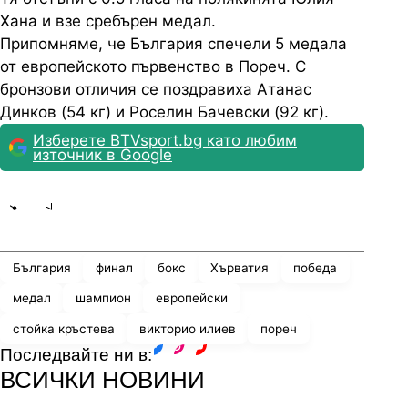
Хана и взе сребърен медал.
Припомняме, че България спечели 5 медала
от европейското първенство в Пореч. С
бронзови отличия се поздравиха Атанас
Динков (54 кг) и Роселин Бачевски (92 кг).
Изберете BTVsport.bg като любим
източник в Google
Share
save
България
финал
бокс
Хърватия
победа
медал
шампион
европейски
стойка кръстева
викторио илиев
пореч
Последвайте ни в:
facebook
instagram
youtube
ВСИЧКИ НОВИНИ