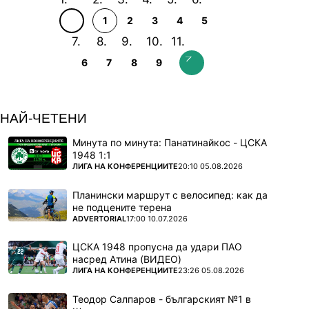
1
2
3
4
5
6
7
8
9
НАЙ-ЧЕТЕНИ
Минута по минута: Панатинайкос - ЦСКА
1948 1:1
ПОВЕЧЕ ОТ
ЛИГА НА КОНФЕРЕНЦИИТЕ
20:10 05.08.2026
Планински маршрут с велосипед: как да
не подцените терена
ПОВЕЧЕ ОТ
ADVERTORIAL
17:00 10.07.2026
ЦСКА 1948 пропусна да удари ПАО
насред Атина (ВИДЕО)
ПОВЕЧЕ ОТ
ЛИГА НА КОНФЕРЕНЦИИТЕ
23:26 05.08.2026
Теодор Салпаров - българският №1 в