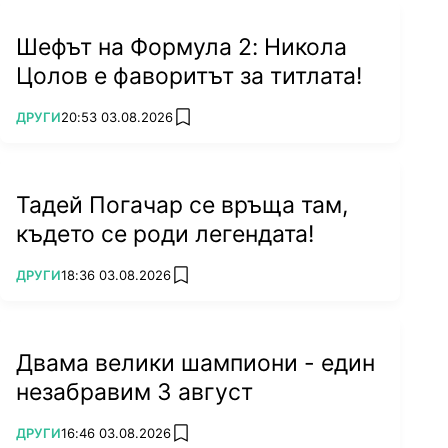
Шефът на Формула 2: Никола
Цолов е фаворитът за титлата!
ПОВЕЧЕ ОТ
ДРУГИ
20:53 03.08.2026
add favorites
Тадей Погачар се връща там,
където се роди легендата!
ПОВЕЧЕ ОТ
ДРУГИ
18:36 03.08.2026
add favorites
Двама велики шампиони - един
незабравим 3 август
ПОВЕЧЕ ОТ
ДРУГИ
16:46 03.08.2026
add favorites