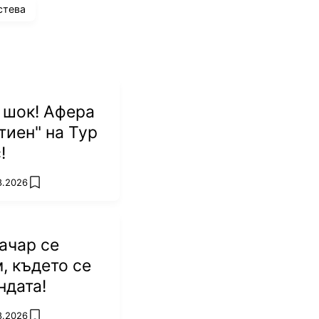
стева
 шок! Афера
тиен" на Тур
!
8.2026
add favorites
ачар се
, където се
ндата!
8.2026