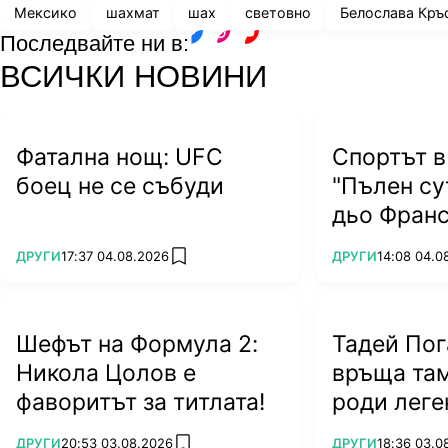
Мексико
шахмат
шах
световно
Белослава Кръ
Последвайте ни в:
facebook
instagram
youtube
ВСИЧКИ НОВИНИ
Фатална нощ: UFC
Спортът в
боец не се събуди
"Пълен су
дьо Франс
ПОВЕЧЕ ОТ
ПОВЕЧЕ ОТ
ДРУГИ
17:37 04.08.2026
ДРУГИ
14:08 04.0
add favorites
Шефът на Формула 2:
Тадей Пог
Никола Цолов е
връща там
фаворитът за титлата!
роди леге
ПОВЕЧЕ ОТ
ПОВЕЧЕ ОТ
ДРУГИ
20:53 03.08.2026
ДРУГИ
18:36 03.0