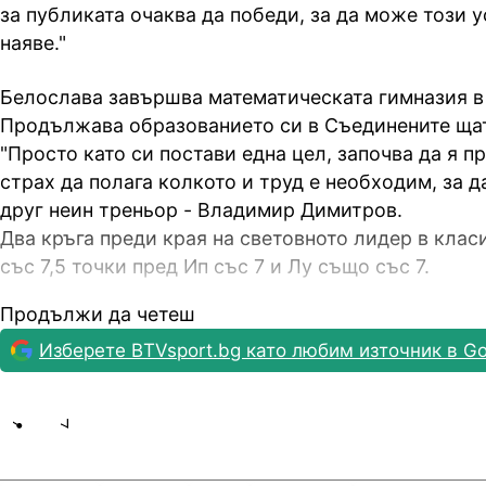
за публиката очаква да победи, за да може този у
наяве."
Белослава завършва математическата гимназия в
Продължава образованието си в Съединените ща
"Просто като си постави една цел, започва да я пр
страх да полага колкото и труд е необходим, за д
друг неин треньор - Владимир Димитров.
Два кръга преди края на световното лидер в клас
със 7,5 точки пред Ип със 7 и Лу също със 7.
Продължи да четеш
Изберете BTVsport.bg като любим източник в Go
Share
save