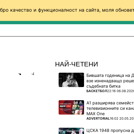
бро качество и функционалност на сайта, моля обновет
ФУТБОЛ (СВЯТ)
БАСКЕТБОЛ
ВОЛЕЙБОЛ
НАЙ-ЧЕТЕНИ
Бившата годеница на 
Share
save
взе изненадващо реше
съдебната битка
ПОВЕЧЕ ОТ
БАСКЕТБОЛ
22:16 06.08.202
ТА
А1 разширява семейст
телевизионните си кан
MAX One
ПОВЕЧЕ ОТ
ADVERTORIAL
16:02 20.05.2
товния
ЦСКА 1948 пропусна 