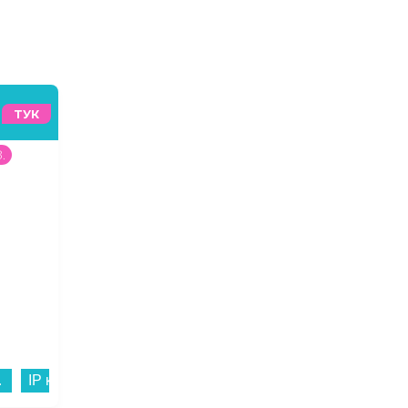
ТУК
.
32
99
€
/
64
53
лв.
1179
00
€
/
230
-EAR (ТАПИ)...
IP камера Xiaomi C302 BHR08SVGL...