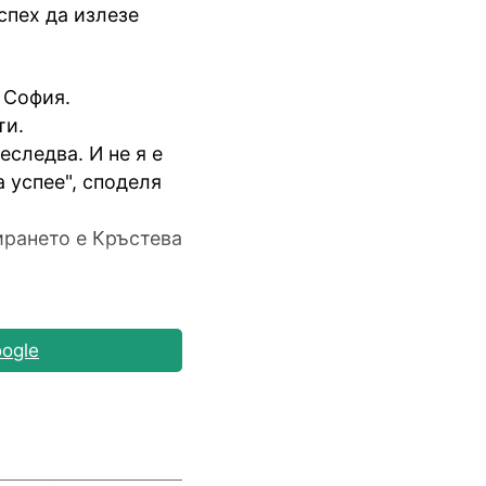
спех да излезе
 София.
ти.
еследва. И не я е
а успее", споделя
ирането е Кръстева
ogle