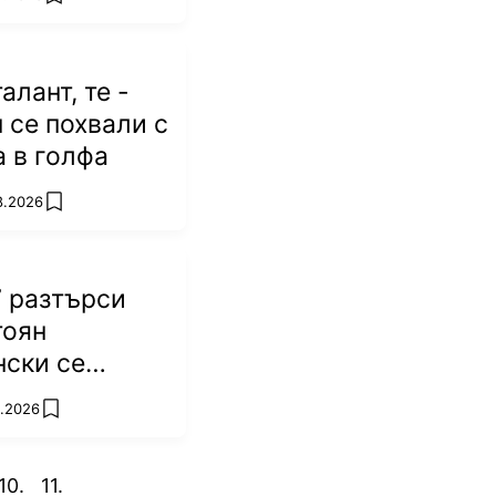
add favorites
алант, те -
п се похвали с
а в голфа
8.2026
add favorites
 разтърси
тоян
ски се
 победа!
8.2026
add favorites