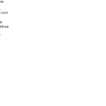
на
6
8.2026
й!
 Иска
6