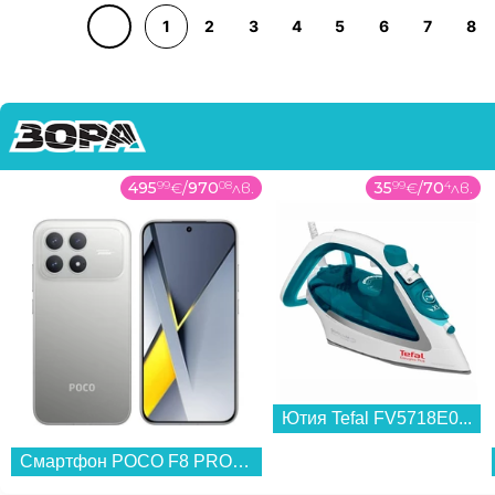
1
2
3
4
5
6
7
8
495
99
€
/
970
08
лв.
35
99
€
/
70
4
лв.
Ютия Tefal FV5718E0...
Смартфон POCO F8 PRO 256/12 TITANIUM SILVER , 12 GB, 256 GB...