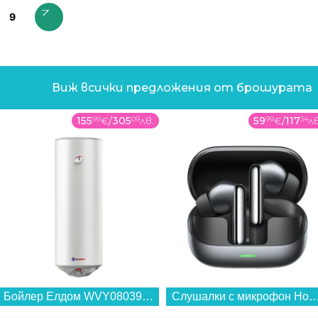
9
Виж всички предложения от брошурата
155
99
€
/
305
09
лв.
59
99
€
/
117
34
лв
Бойлер Елдом WVY08039F 80L 2KW STYLE , 2 , 75 , C , Вертикален...
Слушалки с микрофон Honor EARBUDS 4 BLACK , Bluetooth , IN