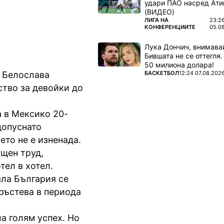
удари ПАО насред Ати
в Мексико
(ВИДЕО)
ПОВЕЧЕ ОТ
ЛИГА НА
23:2
КОНФЕРЕНЦИИТЕ
05.0
Лука Дончич, внимава
Бившата не се оттегля.
50 милиона долара!
ПОВЕЧЕ ОТ
БАСКЕТБОЛ
12:24 07.08.202
. Белослава
ство за девойки до
а в Мексико 20-
допуснато
то не е изненада.
ощен труд,
тел в хотел.
яла България се
ръстева в периода
ла голям успех. Но