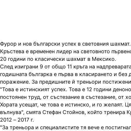
връх на шампионата по шахмат 
Фурор и нов български успех в световния шахмат
Кръстева е временен лидер на световното първен
20 години по класически шахмат в Мексико.
След изиграни 9 от общо 11 кръга на надпреварат
годишната българка е първа в класирането и без 
поражение. За предишните й треньори постижение
"Това е истинският успех. Това е 12 години денон
постоянен труд, от състезание в състезание, от хо
Хората усещат, че това е истинско, и го желаят. Ц
вълнува", смята Стефан Стойнов, който тренира К
2012 – 2017 г.
"За треньора и специалистите тя вече е постигна