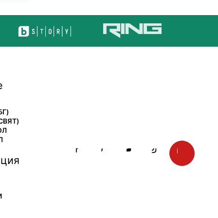
е
БГ)
СВЯТ)
ОЛ
Л
ция
И