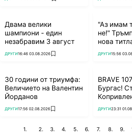
add favorites
Двама велики
"Аз имам т
шампиони - един
не!" Тръм
незабравим 3 август
нова титл
ПОВЕЧЕ ОТ
ПОВЕЧЕ ОТ
ДРУГИ
16:46 03.08.2026
ДРУГИ
15:56 03.0
add favorites
30 години от триумфа:
BRAVE 107
Величието на Валентин
Бургас! С
Йорданов
Копривлен
завърна с
ПОВЕЧЕ ОТ
ПОВЕЧЕ ОТ
ДРУГИ
17:56 02.08.2026
ДРУГИ
23:31 01.0
add favorites
(ВИДЕО)