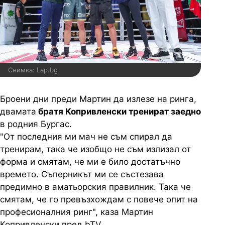
Снимка: Lap.bg
Броени дни преди Мартин да излезе на ринга,
двамата
братя Копривленски тренират заедно
в родния Бургас.
"От последния ми мач не съм спирал да
тренирам, така че изобщо не съм излизал от
форма и смятам, че ми е било достатъчно
времето. Съперникът ми се състезава
предимно в аматьорския правилник. Така че
смятам, че го превъзхождам с повече опит на
професионалния ринг", каза Мартин
Копривленски пред bTV.