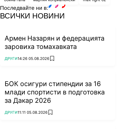
Последвайте ни в:
facebook
instagram
youtube
ВСИЧКИ НОВИНИ
Армен Назарян и федерацията
заровиха томахавката
ПОВЕЧЕ ОТ
ДРУГИ
14:26 05.08.2026
add favorites
БОК осигури стипендии за 16
млади спортисти в подготовка
за Дакар 2026
ПОВЕЧЕ ОТ
ДРУГИ
11:11 05.08.2026
add favorites