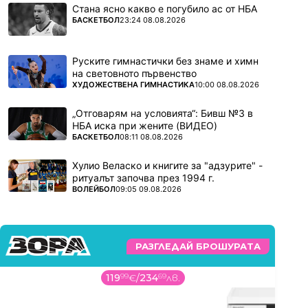
Стана ясно какво е погубило ас от НБА
ПОВЕЧЕ ОТ
БАСКЕТБОЛ
23:24 08.08.2026
Руските гимнастички без знаме и химн
на световното първенство
ПОВЕЧЕ ОТ
ХУДОЖЕСТВЕНА ГИМНАСТИКА
10:00 08.08.2026
„Отговарям на условията“: Бивш №3 в
НБА иска при жените (ВИДЕО)
ПОВЕЧЕ ОТ
БАСКЕТБОЛ
08:11 08.08.2026
Хулио Веласко и книгите за "адзурите" -
ритуалът започва през 1994 г.
ПОВЕЧЕ ОТ
ВОЛЕЙБОЛ
09:05 09.08.2026
РАЗГЛЕДАЙ БРОШУРАТА
119
99
€
/
234
69
лв.