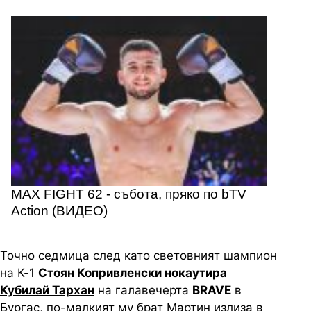
MAX FIGHT 62 - събота, пряко по bTV
Action (ВИДЕО)
Точно седмица след като световният шампион
на К-1
Стоян Копривленски нокаутира
Кубилай Тархан
на галавечерта
BRAVE
в
Бургас, по-малкият му брат Мартин излиза в