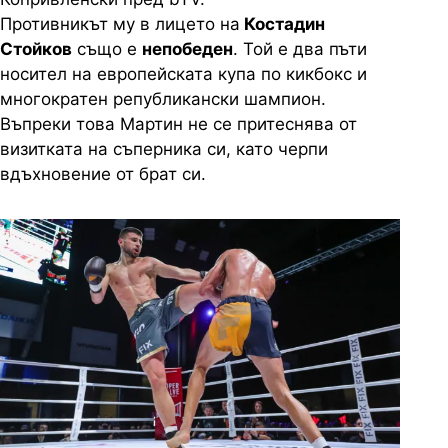
Противникът му в лицето на
Костадин
Стойков
също е
непобеден
. Той е два пъти
носител на европейската купа по кикбокс и
многократен републикански шампион.
Въпреки това Мартин не се притеснява от
визитката на съперника си, като черпи
вдъхновение от брат си.