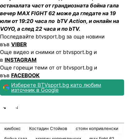
останалата част от грандиозната бойна гала
вечер MAX FIGHT 62 може да гледате на 19
юли от 19:20 часа по bTV Action, и онлайн на
VOYO, а след 22 часа и по bTV.
Последвайте btvsport.bg за още новини
във
VIBER
Още видео и снимки от btvsport.bg и
в
INSTAGRAM
Още горещи теми от от btvsport.bg и
във
FACEBOOK
Изберете BTVsport.bg като любим
източник в Google
Share
save
кикбокс
Костадин Стойков
стоян копривленски
бойна гала
мартин копривленски
max fight 62