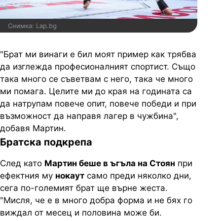
Снимка: Lap.bg
"Брат ми винаги е бил моят пример как трябва
да изглежда професионалният спортист. Също
така много се съветвам с него, така че много
ми помага. Целите ми до края на годината са
да натрупам повече опит, повече победи и при
възможност да направя лагер в чужбина",
добавя Мартин.
Братска подкрепа
След като
Мартин беше в ъгъла на Стоян
при
ефектния му
нокаут
само преди няколко дни,
сега по-големият брат ще върне жеста.
"Мисля, че е в много добра форма и не бях го
виждал от месец и половина може би.