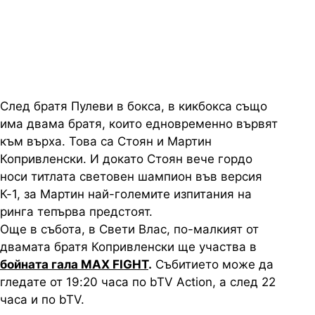
(19 юли) на живо от 20 ч. по bTV
Action и Voyo, а от 22 ч. и по bTV
След братя Пулеви в бокса, в кикбокса също
има двама братя, които едновременно вървят
към върха. Това са Стоян и Мартин
Копривленски. И докато Стоян вече гордо
носи титлата световен шампион във версия
К-1, за Мартин най-големите изпитания на
ринга тепърва предстоят.
Още в събота, в Свети Влас, по-малкият от
двамата братя Копривленски ще участва в
бойната гала MAX FIGHT
.
Събитието може да
гледате от 19:20 часа по bTV Action, а след 22
часа и по bTV.