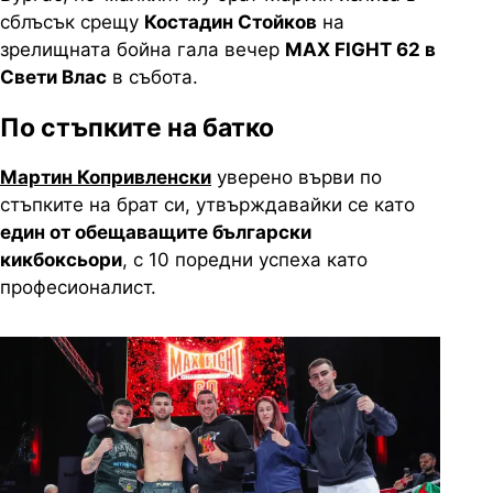
сблъсък срещу
Костадин Стойков
на
зрелищната бойна гала вечер
MAX FIGHT 62 в
Свети Влас
в събота.
По стъпките на батко
Мартин Копривленски
уверено върви по
стъпките на брат си, утвърждавайки се като
един от обещаващите български
кикбоксьори
, с 10 поредни успеха като
професионалист.