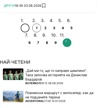
ПОВЕЧЕ ОТ
ДРУГИ
18:36 03.08.2026
add favorites
1
2
3
4
5
6
7
8
9
НАЙ-ЧЕТЕНИ
„Дай ми го, ще го направя шампион“:
Така започва историята на Денислав
Бърдаров
ПОВЕЧЕ ОТ
ВОЛЕЙБОЛ
09:12 08.08.2026
Планински маршрут с велосипед: как да
не подцените терена
ПОВЕЧЕ ОТ
ADVERTORIAL
17:00 10.07.2026