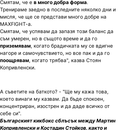
Смятам, че е
в много добра форма
.
Тренираме заедно в последните няколко дни и
мисля, че ще се представи много добре на
MAXFIGHT-а.
Смятам, че успявам да запазя този баланс да
съм умерен, но в същото време и да го
приземявам
, когато брадичката му се вдигне
нагоре и самочувствието, но все пак и да го
поощрявам
, когато трябва", казва Стоян
Копривленски.
А съветите на баткото? - "Ще му кажа това,
което винаги му казвам. Да бъде спокоен,
концентриран, изострен и да даде всичко от
себе си".
Българският кикбокс сблъсък между Мартин
Копривленски и Костадин Стойков, както и