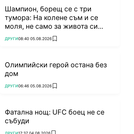
Шампион, борещ се с три
тумора: На колене съм и се
моля, не само за живота си...
ПОВЕЧЕ ОТ
ДРУГИ
08:40 05.08.2026
add favorites
Олимпийски герой остана без
дом
ПОВЕЧЕ ОТ
ДРУГИ
06:46 05.08.2026
add favorites
Фатална нощ: UFC боец не се
събуди
ПОВЕЧЕ ОТ
ДРУГИ
17:37 04.08.2026