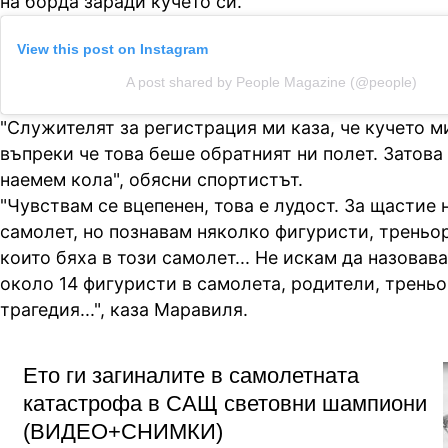
на борда заради кучето си.
View this post on Instagram
A post shared by People Magazine (@people)
"Служителят за регистрация ми каза, че кучето м
въпреки че това беше обратният ни полет. Затов
наемем кола", обясни спортистът.
"Чувствам се вцепенен, това е лудост. За щастие 
самолет, но познавам няколко фигуристи, треньо
които бяха в този самолет... Не искам да назовав
около 14 фигуристи в самолета, родители, треньо
трагедия...", каза Маравиля.
Ето ги загиналите в самолетната
катастрофа в САЩ световни шампиони
(ВИДЕО+СНИМКИ)