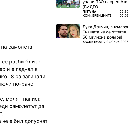
удари ПАО насред Ати
(ВИДЕО)
ПОВЕЧЕ ОТ
ЛИГА НА
23:2
КОНФЕРЕНЦИИТЕ
05.0
Лука Дончич, внимава
Бившата не се оттегля.
50 милиона долара!
ПОВЕЧЕ ОТ
БАСКЕТБОЛ
12:24 07.08.202
 на самолета,
и се разби близо
ер и е паднал в
ко 18 са загинали.
лючи по-рано
с, моля", написа
еди самолетът да
".
 не е бил допуснат