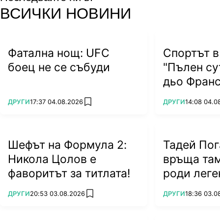
facebook
instagram
youtube
ВСИЧКИ НОВИНИ
Фатална нощ: UFC
Спортът в
боец не се събуди
"Пълен су
дьо Франс
ПОВЕЧЕ ОТ
ПОВЕЧЕ ОТ
ДРУГИ
17:37 04.08.2026
ДРУГИ
14:08 04.0
add favorites
Шефът на Формула 2:
Тадей Пог
Никола Цолов е
връща там
фаворитът за титлата!
роди леге
ПОВЕЧЕ ОТ
ПОВЕЧЕ ОТ
ДРУГИ
20:53 03.08.2026
ДРУГИ
18:36 03.0
add favorites