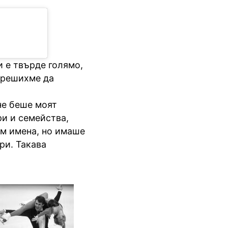
и е твърде голямо,
а решихме да
не беше моят
ри и семейства,
ам имена, но имаше
ри. Такава