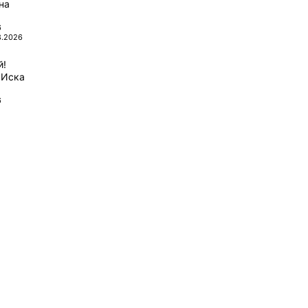
на
6
8.2026
й!
 Иска
6