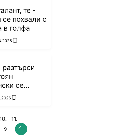
алант, те -
п се похвали с
а в голфа
8.2026
add favorites
 разтърси
тоян
ски се
 победа!
8.2026
add favorites
9