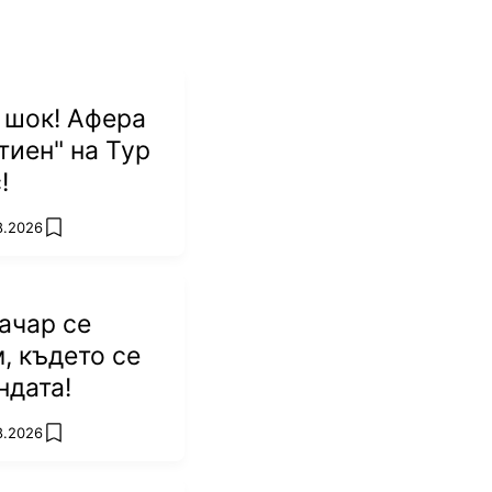
 шок! Афера
тиен" на Тур
!
8.2026
add favorites
ачар се
, където се
ндата!
8.2026
add favorites