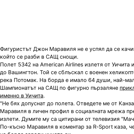
много хора, които бяха там..."
Фигуристът Джон Маравиля не е успял да се качи
който се разби в САЩ снощи.
Полет 5342 на American Airlines излетя от Уичита 
до Вашингтон. Той се сблъскал с военен хеликопт
река Потомак. На борда е имало 64 души, най-мал
Шампионатът на САЩ по фигурно пързаляне
прик
именно в Уичита
.
"Не бях допуснат до полета. Отведете ме от Канза
Маравиля в личен профил в социалната мрежа пр
излети. Думите му са цитирани от телевизия "Мач
По-късно Маравиля в коментар за R-Sport каза, че