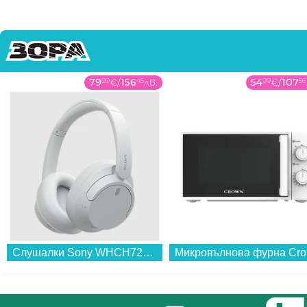
79
99
€
/
156
45
лв.
54
99
€
/
107
56
Слушалки Sony WHCH720NW...
Мик