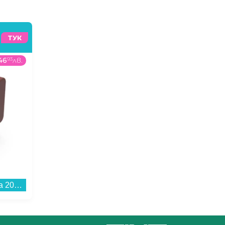
ТУК
46
93
лв.
299
99
€
/
586
73
лв.
329
99
Външна батерия Hama 201717, "Colour 20" червена 20000 mAh...
Съдомиялна машина за вграждане Finlux DFX4573ABI , 10 комплекта, 450 Ш, мм, C...