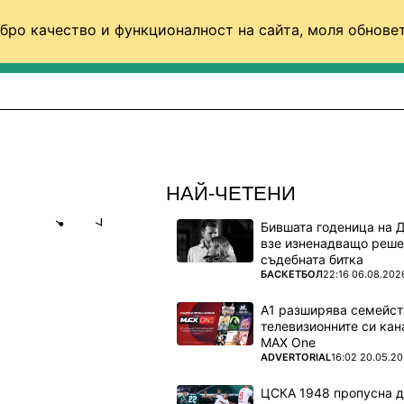
бро качество и функционалност на сайта, моля обновет
ФУТБОЛ (СВЯТ)
БАСКЕТБОЛ
ВОЛЕЙБОЛ
НАЙ-ЧЕТЕНИ
Бившата годеница на 
Share
save
взе изненадващо реше
съдебната битка
ПОВЕЧЕ ОТ
БАСКЕТБОЛ
22:16 06.08.202
ФАТАЛНИЯ
А1 разширява семейст
телевизионните си кан
MAX One
дост. За
ПОВЕЧЕ ОТ
ADVERTORIAL
16:02 20.05.2
о познавам
ЦСКА 1948 пропусна 