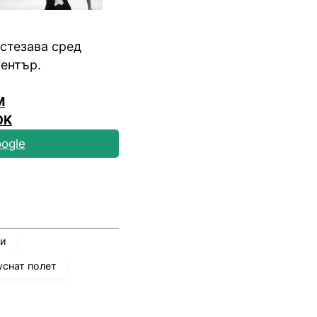
стезава сред
ентър.
M
OK
ogle
ли
уснат полет