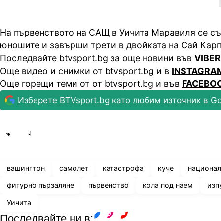
На първенството на САЩ в Уичита Маравиля се съ
юношите и завърши трети в двойката на Сай Карп
Последвайте btvsport.bg за още новини във
VIBER
Още видео и снимки от btvsport.bg и в
INSTAGRA
Още горещи теми от от btvsport.bg и във
FACEBO
Изберете BTVsport.bg като любим източник в Go
Share
save
вашингтон
самолет
катастрофа
куче
национа
фигурно пързаляне
първенство
кола под наем
изп
Уичита
Последвайте ни в: