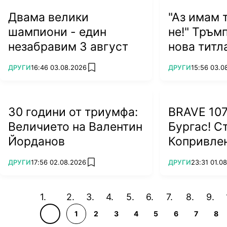
Двама велики
"Аз имам т
шампиони - един
не!" Тръм
незабравим 3 август
нова титл
ПОВЕЧЕ ОТ
ПОВЕЧЕ ОТ
ДРУГИ
16:46 03.08.2026
ДРУГИ
15:56 03.0
add favorites
30 години от триумфа:
BRAVE 107
Величието на Валентин
Бургас! С
Йорданов
Копривлен
завърна с
ПОВЕЧЕ ОТ
ПОВЕЧЕ ОТ
ДРУГИ
17:56 02.08.2026
ДРУГИ
23:31 01.0
add favorites
(ВИДЕО)
1
2
3
4
5
6
7
8