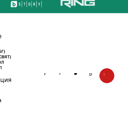
е
БГ)
СВЯТ)
ОЛ
Л
ция
И