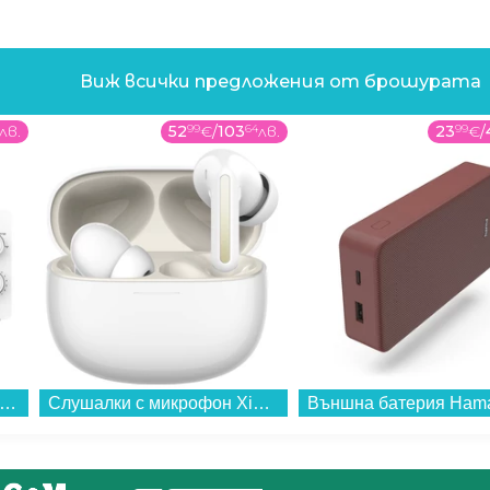
Виж всички предложения от брошурата
лв.
52
99
€
/
103
64
лв.
23
99
€
/
ровълнова фурна Crown CDMO-2092W , 20 , 20 Литри, 700 W...
Слушалки с микрофон Xiaomi REDMI BUDS 8 WHITE BHR08UHGL , Bluetooth , IN-EAR (ТАПИ)...