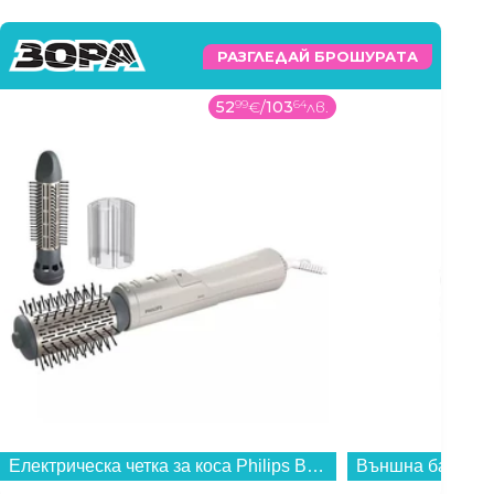
РАЗГЛЕДАЙ БРОШУРАТА
52
99
€
/
103
64
лв.
Електрическа четка за коса Philips BHA710/00 , 1000 W...