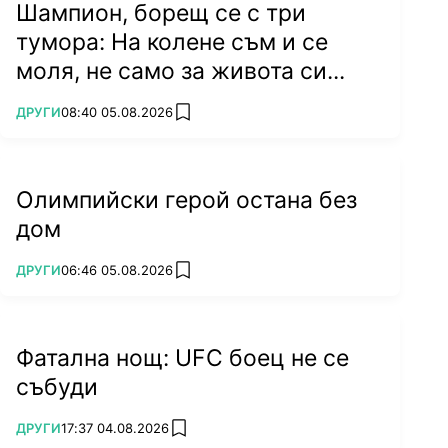
Шампион, борещ се с три
тумора: На колене съм и се
моля, не само за живота си...
ПОВЕЧЕ ОТ
ДРУГИ
08:40 05.08.2026
add favorites
Олимпийски герой остана без
дом
ПОВЕЧЕ ОТ
ДРУГИ
06:46 05.08.2026
add favorites
Фатална нощ: UFC боец не се
събуди
ПОВЕЧЕ ОТ
ДРУГИ
17:37 04.08.2026
add favorites