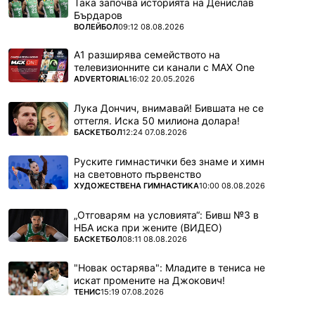
Така започва историята на Денислав
Бърдаров
ПОВЕЧЕ ОТ
ВОЛЕЙБОЛ
09:12 08.08.2026
А1 разширява семейството на
телевизионните си канали с MAX One
ПОВЕЧЕ ОТ
ADVERTORIAL
16:02 20.05.2026
Лука Дончич, внимавай! Бившата не се
оттегля. Иска 50 милиона долара!
ПОВЕЧЕ ОТ
БАСКЕТБОЛ
12:24 07.08.2026
Руските гимнастички без знаме и химн
на световното първенство
ПОВЕЧЕ ОТ
ХУДОЖЕСТВЕНА ГИМНАСТИКА
10:00 08.08.2026
„Отговарям на условията“: Бивш №3 в
НБА иска при жените (ВИДЕО)
ПОВЕЧЕ ОТ
БАСКЕТБОЛ
08:11 08.08.2026
"Новак остарява": Младите в тениса не
искат промените на Джокович!
ПОВЕЧЕ ОТ
ТЕНИС
15:19 07.08.2026