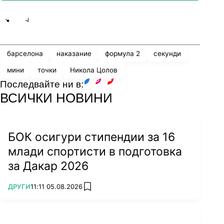
Share
save
барселона
наказание
формула 2
секунди
мини
точки
Никола Цолов
Последвайте ни в:
facebook
instagram
youtube
ВСИЧКИ НОВИНИ
БОК осигури стипендии за 16
млади спортисти в подготовка
за Дакар 2026
ПОВЕЧЕ ОТ
ДРУГИ
11:11 05.08.2026
add favorites