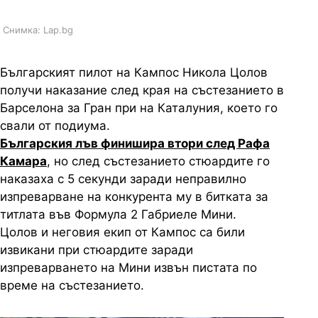
Снимка: Lap.bg
Българският пилот на Кампос Никола Цолов
получи наказание след края на състезанието в
Барселона за Гран при на Каталуния, което го
свали от подиума.
Българския лъв финишира втори след Рафа
Камара
, но след състезанието стюардите го
наказаха с 5 секунди заради неправилно
изпреварване на конкурента му в битката за
титлата във Формула 2 Габриеле Мини.
Цолов и неговия екип от Кампос са били
извикани при стюардите заради
изпреварването на Мини извън пистата по
време на състезанието.