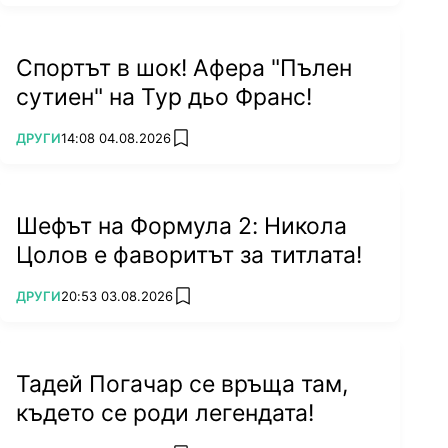
Спортът в шок! Афера "Пълен
сутиен" на Тур дьо Франс!
ПОВЕЧЕ ОТ
ДРУГИ
14:08 04.08.2026
add favorites
Шефът на Формула 2: Никола
Цолов е фаворитът за титлата!
ПОВЕЧЕ ОТ
ДРУГИ
20:53 03.08.2026
add favorites
Тадей Погачар се връща там,
където се роди легендата!