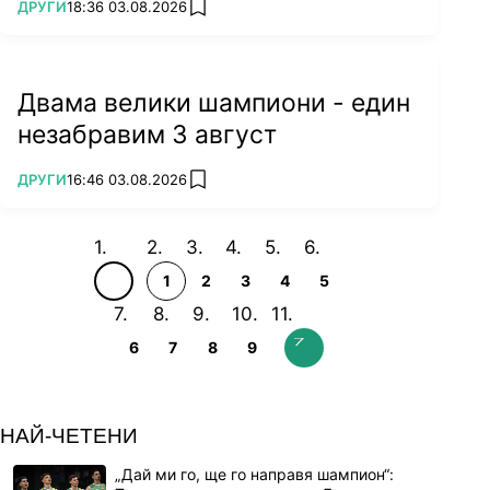
ПОВЕЧЕ ОТ
ДРУГИ
18:36 03.08.2026
add favorites
Двама велики шампиони - един
незабравим 3 август
ПОВЕЧЕ ОТ
ДРУГИ
16:46 03.08.2026
add favorites
1
2
3
4
5
6
7
8
9
НАЙ-ЧЕТЕНИ
„Дай ми го, ще го направя шампион“: