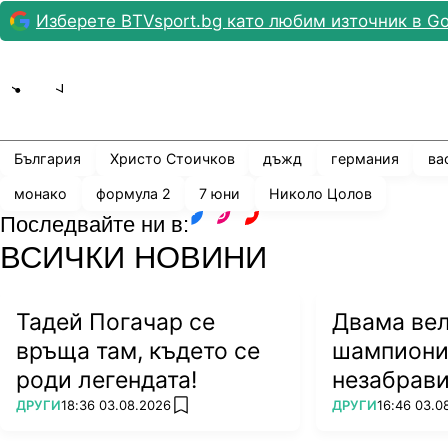
Изберете BTVsport.bg като любим източник в Go
Share
save
България
Христо Стоичков
дъжд
германия
ва
монако
формула 2
7 юни
Николо Цолов
Последвайте ни в:
facebook
instagram
youtube
ВСИЧКИ НОВИНИ
Тадей Погачар се
Двама ве
връща там, където се
шампиони
роди легендата!
незабрави
ПОВЕЧЕ ОТ
ПОВЕЧЕ ОТ
ДРУГИ
18:36 03.08.2026
ДРУГИ
16:46 03.0
add favorites