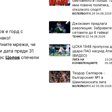
световното в Полша: 
има повече политика,
отколкото спорт!
ПОВЕЧЕ ОТ
ВОЛЕЙБОЛ
16:26 04.08.2026
Джокович предлага
революция: Забравете
в е горд с
сетовете до 6 гейма!
ПОВЕЧЕ ОТ
ТЕНИС
18:32 04.08.2026
нако!
лните мрежи, че
ЦСКА 1948 пропусна 
и дата преди 31
удари ПАО насред Ати
(ВИДЕО)
нес
Цолов
спечели
ПОВЕЧЕ ОТ
ЛИГА НА
23:2
КОНФЕРЕНЦИИТЕ
05.0
Теодор Салпаров -
българският №1 в
Шампионската лига
ПОВЕЧЕ ОТ
ВОЛЕЙБОЛ
10:42 05.08.2026