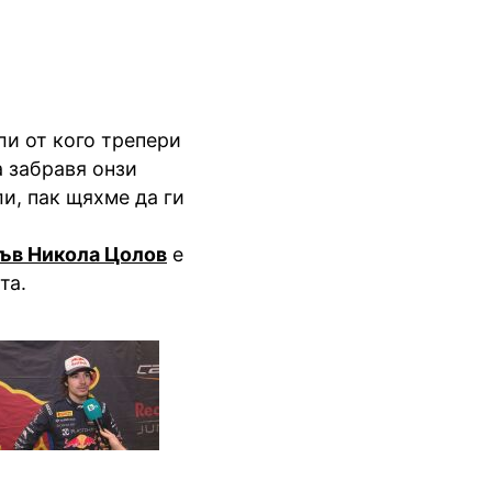
 ли от кого трепери
а забравя онзи
ли, пак щяхме да ги
лъв Никола Цолов
е
та.