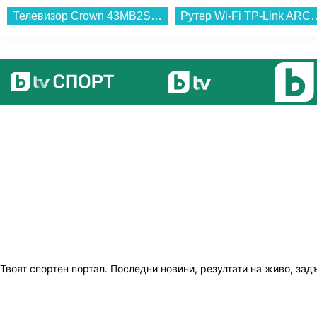
Телевизор Crown 43MB2S2FH , 109 см, 1920x1080 FULL HD , 43 inch, LED...
Рутер Wi-Fi TP-Link ARC
Твоят спортен портал. Последни новини, резултати на живо, зад