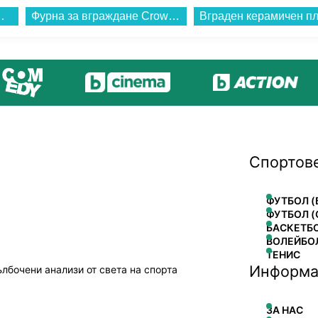
HER AX55/AX3000...
Фурна за вграждане Crown FCM 14A50IX , 72 , А+ , Електронно...
Спортов
ФУТБОЛ (
ФУТБОЛ (
БАСКЕТБ
ВОЛЕЙБО
ТЕНИС
Информа
ълбочени анализи от света на спорта
ЗА НАС