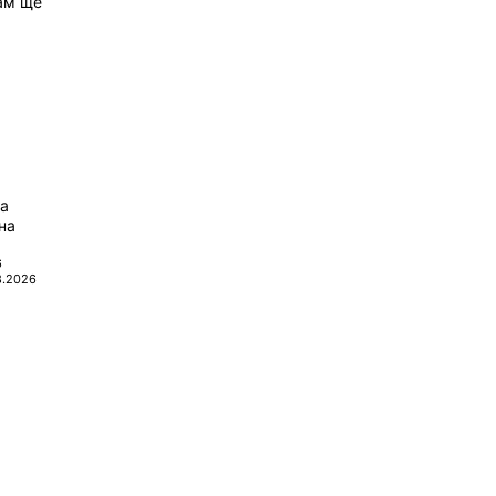
Там ще
да
на
6
8.2026