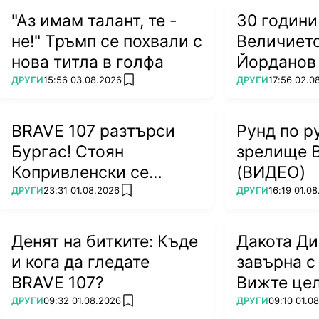
"Аз имам талант, те -
30 години
не!" Тръмп се похвали с
Величието
нова титла в голфа
Йорданов
ПОВЕЧЕ ОТ
ПОВЕЧЕ ОТ
ДРУГИ
15:56 03.08.2026
ДРУГИ
17:56 02.0
add favorites
BRAVE 107 разтърси
Рунд по р
Бургас! Стоян
зрелище 
Копривленски се
(ВИДЕО)
завърна с победа!
ПОВЕЧЕ ОТ
ПОВЕЧЕ ОТ
ДРУГИ
23:31 01.08.2026
ДРУГИ
16:19 01.0
add favorites
(ВИДЕО)
Денят на битките: Къде
Дакота Ди
и кога да гледате
завърна с
BRAVE 107?
Вижте цел
(ВИДЕО)
ПОВЕЧЕ ОТ
ПОВЕЧЕ ОТ
ДРУГИ
09:32 01.08.2026
ДРУГИ
09:10 01.0
add favorites