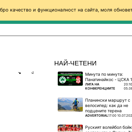
бро качество и функционалност на сайта, моля обновет
ФУТБОЛ (СВЯТ)
БАСКЕТБОЛ
ВОЛЕЙБОЛ
НАЙ-ЧЕТЕНИ
Минута по минута:
Share
save
ПОВЕЧЕ ОТ
ЛИГА НА
20:1
КОНФЕРЕНЦИИТЕ
05.0
ЕЛИКА
Планински маршрут с
велосипед: как да не
подцените терена
с успеха на
ПОВЕЧЕ ОТ
ADVERTORIAL
17:00 10.07.20
Руският волейбол бой