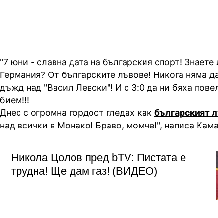
"7 юни - славна дата на българския спорт! Знаете
Германия? От българските лъвове! Никога няма д
дъжд над "Васил Левски"! И с 3:0 да ни бяха пове
бием!!!
Днес с огромна гордост гледах как
българският 
над всички в Монако! Браво, момче!", написа Кама
Никола Цолов пред bTV: Пистата е
трудна! Ще дам газ! (ВИДЕО)