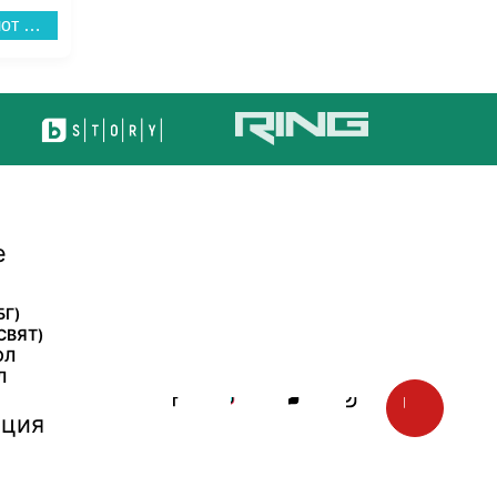
Вграден керамичен плот AEG TO63IQ00FB , Индукционен...
Готварска печка (ток) Sharp KF-56FVDT22IMK-EU , INOX , Керамични...
е
БГ)
СВЯТ)
ОЛ
Л
ция