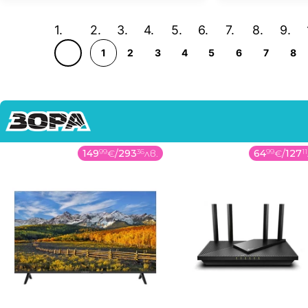
1
2
3
4
5
6
7
8
149
99
€
/
293
36
лв.
64
99
€
/
127
11