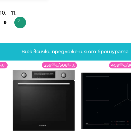
9
Виж всички предложения от брошурата
лв.
259
99
€
/
508
5
лв.
409
99
€
/
8