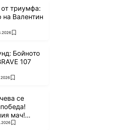
 от триумфа:
 на Валентин
8.2026
add favorites
унд: Бойното
BRAVE 107
8.2026
add favorites
чева се
 победа!
ия мач!
8.2026
add favorites