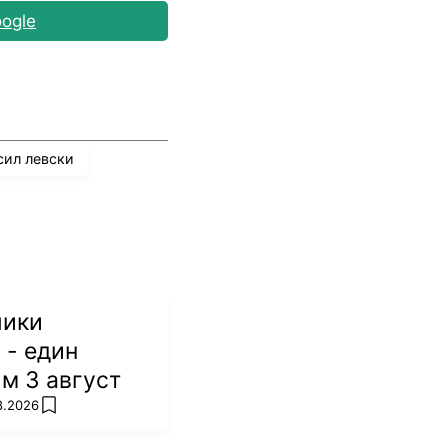
ogle
сил левски
лики
 - един
м 3 август
8.2026
add favorites