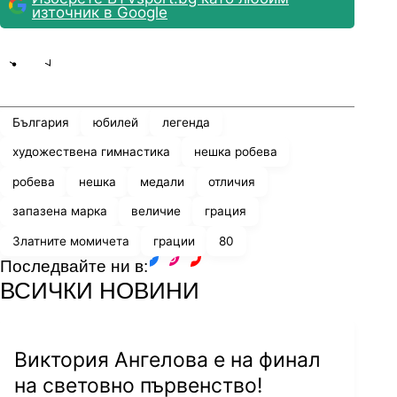
източник в Google
Share
save
България
юбилей
легенда
художествена гимнастика
нешка робева
робева
нешка
медали
отличия
запазена марка
величие
грация
Златните момичета
грации
80
Последвайте ни в:
facebook
instagram
youtube
ВСИЧКИ НОВИНИ
Виктория Ангелова е на финал
на световно първенство!