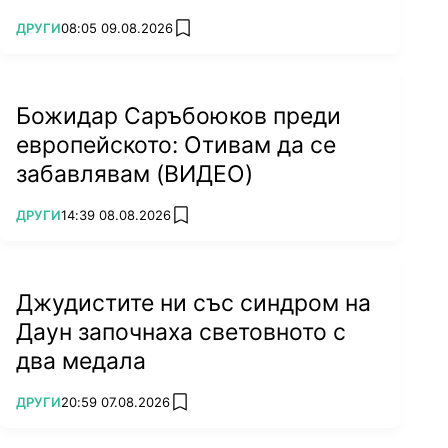
ПОВЕЧЕ ОТ
ДРУГИ
08:05 09.08.2026
add favorites
Божидар Саръбоюков преди
европейското: Отивам да се
забавлявам (ВИДЕО)
ПОВЕЧЕ ОТ
ДРУГИ
14:39 08.08.2026
add favorites
Джудистите ни със синдром на
Даун започнаха световното с
два медала
ПОВЕЧЕ ОТ
ДРУГИ
20:59 07.08.2026
add favorites