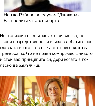
Нешка Робева за случая "Джокович":
Вън политиката от спорта!
Нешка изрича несъгласието си високо, не
търпи посредственост и влиза в дебатите през
главната врата. Това е част от легендата за
треньора, който не прави компромис с нивото
и стои зад принципите си, дори когато е по-
лесно да замълчиш.