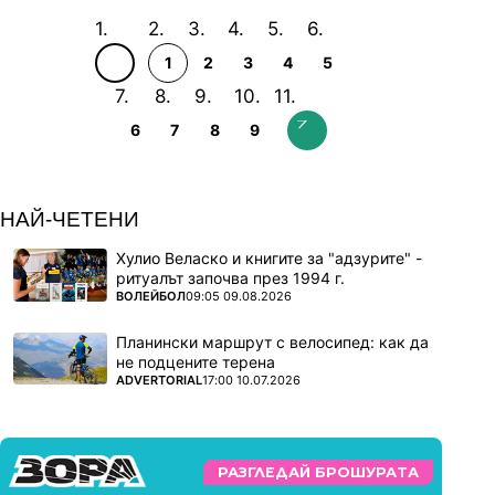
1
2
3
4
5
6
7
8
9
НАЙ-ЧЕТЕНИ
Хулио Веласко и книгите за "адзурите" -
ритуалът започва през 1994 г.
ПОВЕЧЕ ОТ
ВОЛЕЙБОЛ
09:05 09.08.2026
Планински маршрут с велосипед: как да
не подцените терена
ПОВЕЧЕ ОТ
ADVERTORIAL
17:00 10.07.2026
РАЗГЛЕДАЙ БРОШУРАТА