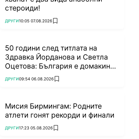
стероиди!
ПОВЕЧЕ ОТ
ДРУГИ
10:05 07.08.2026
add favorites
50 години след титлата на
Здравка Йорданова и Светла
Оцетова: България е домакин
на световно!
ПОВЕЧЕ ОТ
ДРУГИ
09:54 06.08.2026
add favorites
Мисия Бирмингам: Родните
атлети гонят рекорди и финали
ПОВЕЧЕ ОТ
ДРУГИ
17:23 05.08.2026
add favorites