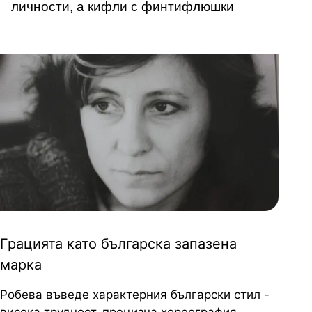
личности, а кифли с финтифлюшки
Грацията като българска запазена
марка
Робева въведе характерния български стил -