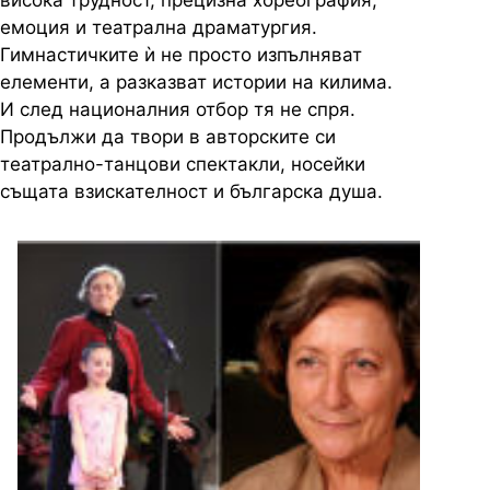
висока трудност, прецизна хореография,
емоция и театрална драматургия.
Гимнастичките ѝ не просто изпълняват
елементи, а разказват истории на килима.
И след националния отбор тя не спря.
Продължи да твори в авторските си
театрално-танцови спектакли, носейки
същата взискателност и българска душа.