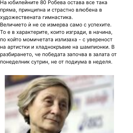
На юбилейните 80 Робева остава все така
пряма, принципна и страстно влюбена в
художествената гимнастика.
Величието ѝ не се измерва само с успехите.
То е в характерите, които изгради, в начина,
по който момичетата излизаха - с увереност
на артистки и хладнокръвие на шампионки. В
разбирането, че победата започва в залата от
понеделник сутрин, не от подиума в неделя.