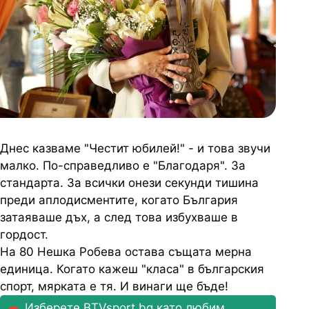
Днес казваме "Честит юбилей!" - и това звучи
малко. По-справедливо е "Благодаря". За
стандарта. За всички онези секунди тишина
преди аплодисментите, когато България
затаяваше дъх, а след това избухваше в
гордост.
На 80 Нешка Робева остава същата мерна
единица. Когато кажеш "класа" в българския
спорт, мярката е тя. И винаги ще бъде!
Изберете BTVsport.bg като любим