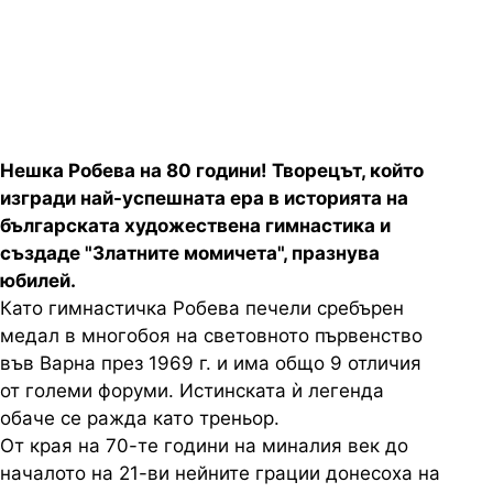
превърнала грацията в българска
запазена марка
Нешка Робева на 80 години! Творецът, който
изгради най-успешната ера в историята на
българската художествена гимнастика и
създаде "Златните момичета", празнува
юбилей.
Като гимнастичка Робева печели сребърен
медал в многобоя на световното първенство
във Варна през 1969 г. и има общо 9 отличия
от големи форуми. Истинската ѝ легенда
обаче се ражда като треньор.
От края на 70-те години на миналия век до
началото на 21-ви нейните грации донесоха на