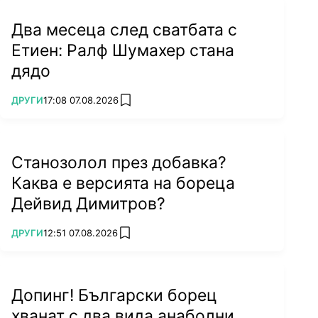
Два месеца след сватбата с
Етиен: Ралф Шумахер стана
дядо
ПОВЕЧЕ ОТ
ДРУГИ
17:08 07.08.2026
add favorites
Станозолол през добавка?
Каква е версията на бореца
Дейвид Димитров?
ПОВЕЧЕ ОТ
ДРУГИ
12:51 07.08.2026
add favorites
Допинг! Български борец
хванат с два вида анаболни