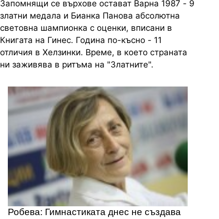
Запомнящи се върхове остават Варна 1987 - 9
златни медала и Бианка Панова абсолютна
световна шампионка с оценки, вписани в
Книгата на Гинес. Година по-късно - 11
отличия в Хелзинки. Време, в което страната
ни заживява в ритъма на "Златните".
Робева: Гимнастиката днес не създава