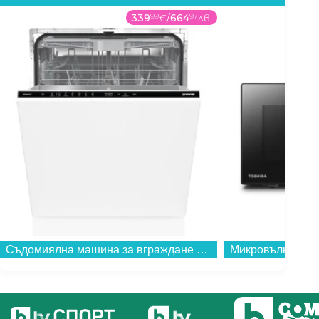
339
99
€
/
664
97
лв.
Съдомиялна машина за вграждане Gorenje GV643D90 , 16 комплекта, 600 Ш, мм, D...