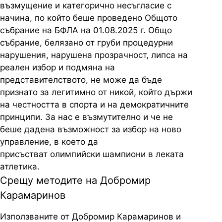
възмущение
и
категорично
несъгласие
с
начина
,
по
който
беше
проведено
Общото
събрание
на
БФЛА
на
01.08.2025 г.
Общо
събрание
,
белязано
от
груби
процедурни
нарушения
,
нарушена
прозрачност
,
липса
на
реален
избор
и
подмяна
на
представителството
,
не
може
да
бъде
признато
за
легитимно
от
никой
,
който
държи
на
честността
в
спорта
и
на
демократичните
принципи
.
За
нас
е
възмутително
и
че
не
беше
дадена
възможност
за
избор
на
ново
управление
, в
което
да
присъстват
олимпийски
шампиони
в
леката
атлетика
.
Срещу методите на Добромир
Карамаринов
Използваните
от
Добромир
Карамаринов
и