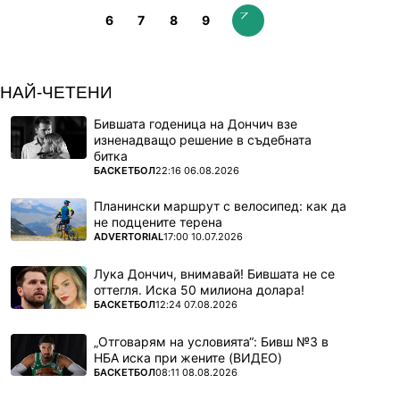
6
7
8
9
НАЙ-ЧЕТЕНИ
Бившата годеница на Дончич взе
изненадващо решение в съдебната
битка
ПОВЕЧЕ ОТ
БАСКЕТБОЛ
22:16 06.08.2026
Планински маршрут с велосипед: как да
не подцените терена
ПОВЕЧЕ ОТ
ADVERTORIAL
17:00 10.07.2026
Лука Дончич, внимавай! Бившата не се
оттегля. Иска 50 милиона долара!
ПОВЕЧЕ ОТ
БАСКЕТБОЛ
12:24 07.08.2026
„Отговарям на условията“: Бивш №3 в
НБА иска при жените (ВИДЕО)
ПОВЕЧЕ ОТ
БАСКЕТБОЛ
08:11 08.08.2026