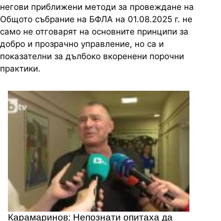
негови
приближени
методи
за
провеждане
на
Общото
събрание
на
БФЛА
на
01.08.2025 г.
не
само
не
отговарят
на
основните
принципи
за
добро
и
прозрачно
управление
,
но
са
и
показателни
за
дълбоко
вкоренени
порочни
практики
.
Карамаринов: Непознати опитаха да