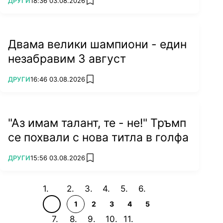
ПОВЕЧЕ ОТ
ДРУГИ
18:36 03.08.2026
add favorites
Двама велики шампиони - един
незабравим 3 август
ПОВЕЧЕ ОТ
ДРУГИ
16:46 03.08.2026
add favorites
"Аз имам талант, те - не!" Тръмп
се похвали с нова титла в голфа
ПОВЕЧЕ ОТ
ДРУГИ
15:56 03.08.2026
add favorites
1
2
3
4
5