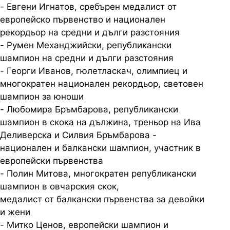
- Евгени Игнатов, сребърен медалист от
европейско първенство и
национален
рекордьор на средни и дълги разстояния
- Румен Механджийски, републикански
шампион на средни и дълги
разстояния
- Георги Иванов,
гюлетласкач
, олимпиец и
многократен национален
рекордьор, световен
шампион за юноши
- Любомира
Бръмбарова
, републикански
шампион в скока на дължина,
треньор на Ива
Деливерска
и Силвия
Бръмбарова
-
национален и
балкански шампион, участник в
европейски първенства
- Полин Митова, многократен републикански
шампион в овчарския скок,
медалист от балкански първенства за девойки
и жени
- Митко Ценов, европейски шампион и