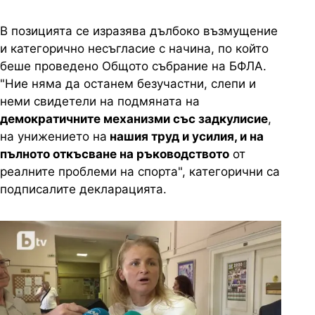
В
позицията
се
изразява
дълбоко
възмущение
и
категорично
несъгласие
с
начина
,
по
който
беше
проведено
Общото
събрание
на
БФЛА.
"
Ние
няма
да
останем
безучастни
,
слепи
и
неми
свидетели
на
подмяната
на
демократичните
механизми
със
задкулисие
,
на
унижението
на
нашия
труд
и
усилия
, и
на
пълното
откъсване
на
ръководството
от
реалните
проблеми
на
спорта
",
категорични
са
подписалите
декларацията
.