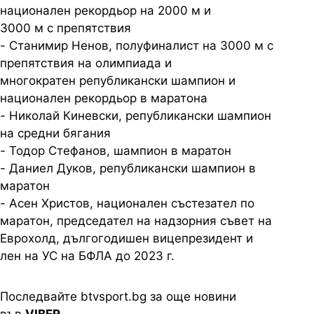
национален рекордьор на 2000 м и
3000 м с препятствия
- Станимир Ненов, полуфиналист на 3000 м с
препятствия на олимпиада и
многократен републикански шампион и
национален рекордьор в маратона
- Николай
Киневски
, републикански шампион
на средни бягания
- Тодор Стефанов, шампион в маратон
- Даниел Дуков, републикански шампион в
маратон
- Асен Христов, национален състезател по
маратон, председател на
надзорния съвет на
Еврохолд, дългогодишен вицепрезидент и
лен на УС на БФЛА до 2023 г.
Последвайте btvsport.bg за още новини
във
VIBER