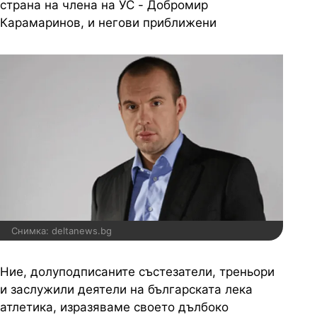
страна на члена на УС - Добромир
Карамаринов, и негови приближени
Снимка: deltanews.bg
Ние
,
долуподписаните
състезатели
,
треньори
и
заслужили
деятели
на
българската
лека
атлетика
,
изразяваме
своето
дълбоко