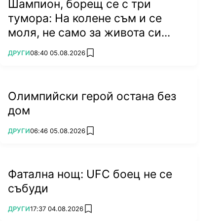
Шампион, борещ се с три
тумора: На колене съм и се
моля, не само за живота си...
ПОВЕЧЕ ОТ
ДРУГИ
08:40 05.08.2026
add favorites
Олимпийски герой остана без
дом
ПОВЕЧЕ ОТ
ДРУГИ
06:46 05.08.2026
add favorites
Фатална нощ: UFC боец не се
събуди
ПОВЕЧЕ ОТ
ДРУГИ
17:37 04.08.2026
add favorites