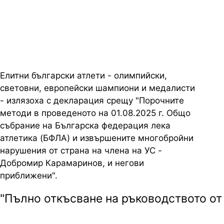
слепи и неми свидетели на
подмяната, пишат спортистите
Елитни български атлети - олимпийски,
световни, европейски шампиони и медалисти
- излязоха с декларация срещу "Порочните
методи в проведеното на 01.08.2025 г. Общо
събрание на Българска федерация лека
атлетика (БФЛА) и извършените многобройни
нарушения от страна на члена на УС -
Добромир Карамаринов, и негови
приближени
".
"Пълно
откъсване
на
ръководството
от