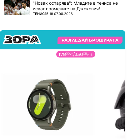
"Новак остарява": Младите в тениса не
искат промените на Джокович!
ПОВЕЧЕ ОТ
ТЕНИС
15:19 07.08.2026
РАЗГЛЕДАЙ БРОШУРАТА
14
99
€
/
29
32
лв.