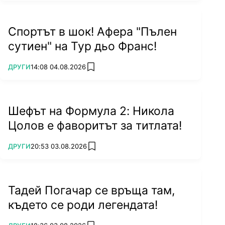
Спортът в шок! Афера "Пълен
сутиен" на Тур дьо Франс!
ПОВЕЧЕ ОТ
ДРУГИ
14:08 04.08.2026
add favorites
Шефът на Формула 2: Никола
Цолов е фаворитът за титлата!
ПОВЕЧЕ ОТ
ДРУГИ
20:53 03.08.2026
add favorites
Тадей Погачар се връща там,
където се роди легендата!