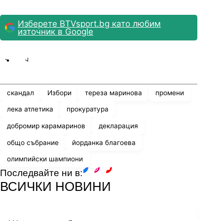
Изберете BTVsport.bg като любим
източник в Google
Share
save
скандал
Избори
тереза маринова
промени
лека атлетика
прокуратура
добромир карамаринов
декларация
общо събрание
йорданка благоева
олимпийски шампиони
Последвайте ни в:
facebook
instagram
youtube
ВСИЧКИ НОВИНИ