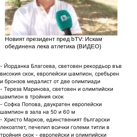
Новият президент пред bTV: Искам
обединена лека атлетика (ВИДЕО)
- Йорданка Благоева, световен рекордьор във
високия скок, европейски
шампион, сребърен
и бронзов медалист от две олимпиади
- Тереза Маринова, световен и олимпийски
шампион в тройния скок
- Софка Попова, двукратен европейски
шампион в зала на 50 и 60 м
- Христо Марков, единственият български
лекоатлет, печелил всички големи титли в
тройния скок - европейски и олимпийски