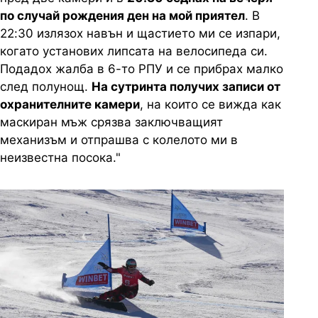
по случай рождения ден на мой приятел
. В
22:30 излязох навън и щастието ми се изпари,
когато установих липсата на велосипеда си.
Подадох жалба в 6-то РПУ и се прибрах малко
след полунощ.
На сутринта получих записи от
охранителните камери
, на които се вижда как
маскиран мъж срязва заключващият
механизъм и отпрашва с колелото ми в
неизвестна посока."