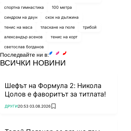
спортна гимнастика
100 метра
синдром на даун
скок на дължина
тенис на маса
тласкане на гюле
трибой
александър асенов
тенис на корт
светослав богданов
Последвайте ни в:
facebook
instagram
youtube
ВСИЧКИ НОВИНИ
Шефът на Формула 2: Никола
Цолов е фаворитът за титлата!
ПОВЕЧЕ ОТ
ДРУГИ
20:53 03.08.2026
add favorites