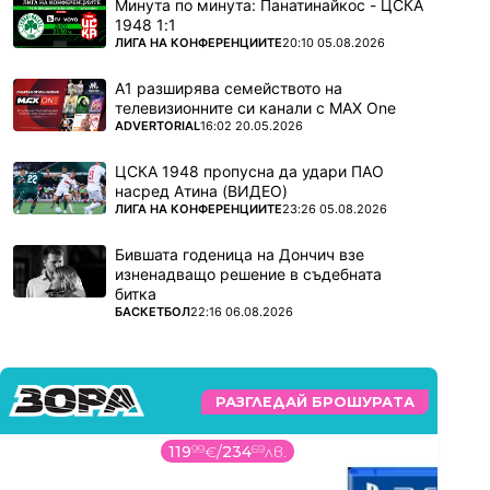
Минута по минута: Панатинайкос - ЦСКА
1948 1:1
ПОВЕЧЕ ОТ
ЛИГА НА КОНФЕРЕНЦИИТЕ
20:10 05.08.2026
А1 разширява семейството на
телевизионните си канали с MAX One
ПОВЕЧЕ ОТ
ADVERTORIAL
16:02 20.05.2026
ЦСКА 1948 пропусна да удари ПАО
насред Атина (ВИДЕО)
ПОВЕЧЕ ОТ
ЛИГА НА КОНФЕРЕНЦИИТЕ
23:26 05.08.2026
Бившата годеница на Дончич взе
изненадващо решение в съдебната
битка
ПОВЕЧЕ ОТ
БАСКЕТБОЛ
22:16 06.08.2026
РАЗГЛЕДАЙ БРОШУРАТА
119
99
€
/
234
69
лв.