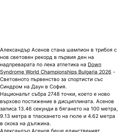
надпреварата по лека атлетика в
София
Александър Асенов стана шампион в трибоя с
нов световен рекорд в първия ден на
надпреварата по лека атлетика на
Down
Syndrome World Championships Bulgaria 2026
-
Световното първенство за спортисти със
Синдром на Даун в София.
Националът събра 2748 точки, което е ново
върхово постижение в дисциплината. Асенов
записа 13.46 секунди в бягането на 100 метра,
9.13 метра в тласкането на гюле и 4.62 метра
в скока на дължина.
Александър Асенов беше единственият