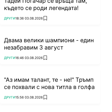
Тадей Погачар се връща там,
където се роди легендата!
ПОВЕЧЕ ОТ
ДРУГИ
18:36 03.08.2026
add favorites
Двама велики шампиони - един
незабравим 3 август
ПОВЕЧЕ ОТ
ДРУГИ
16:46 03.08.2026
add favorites
"Аз имам талант, те - не!" Тръмп
се похвали с нова титла в голфа
ПОВЕЧЕ ОТ
ДРУГИ
15:56 03.08.2026
add favorites