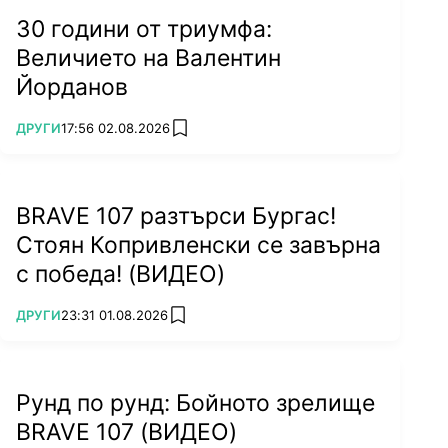
30 години от триумфа:
Величието на Валентин
Йорданов
ПОВЕЧЕ ОТ
ДРУГИ
17:56 02.08.2026
add favorites
BRAVE 107 разтърси Бургас!
Стоян Копривленски се завърна
с победа! (ВИДЕО)
ПОВЕЧЕ ОТ
ДРУГИ
23:31 01.08.2026
add favorites
Рунд по рунд: Бойното зрелище
BRAVE 107 (ВИДЕО)