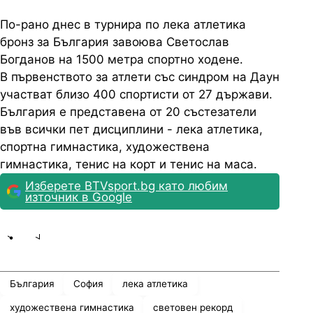
По-рано днес в турнира по лека атлетика
бронз за България завоюва Светослав
Богданов на 1500 метра спортно ходене.
В първенството за атлети със синдром на Даун
участват близо 400 спортисти от 27 държави.
България е представена от 20 състезатели
във всички пет дисциплини - лека атлетика,
спортна гимнастика, художествена
гимнастика, тенис на корт и тенис на маса.
Изберете BTVsport.bg като любим
източник в Google
Share
save
България
София
лека атлетика
художествена гимнастика
световен рекорд