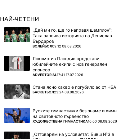
НАЙ-ЧЕТЕНИ
„Дай ми го, ще го направя шампион“:
Така започва историята на Денислав
Бърдаров
ПОВЕЧЕ ОТ
ВОЛЕЙБОЛ
09:12 08.08.2026
Локомотив Пловдив представи
юбилейните екипи с нов генерален
спонсор
ПОВЕЧЕ ОТ
ADVERTORIAL
17:41 17.07.2026
Стана ясно какво е погубило ас от НБА
ПОВЕЧЕ ОТ
БАСКЕТБОЛ
23:24 08.08.2026
Руските гимнастички без знаме и химн
на световното първенство
ПОВЕЧЕ ОТ
ХУДОЖЕСТВЕНА ГИМНАСТИКА
10:00 08.08.2026
„Отговарям на условията“: Бивш №3 в