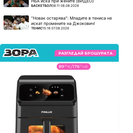
НБА иска при жените (ВИДЕО)
ПОВЕЧЕ ОТ
БАСКЕТБОЛ
08:11 08.08.2026
"Новак остарява": Младите в тениса не
искат промените на Джокович!
ПОВЕЧЕ ОТ
ТЕНИС
15:19 07.08.2026
РАЗГЛЕДАЙ БРОШУРАТА
89
99
€
/
176
01
лв.