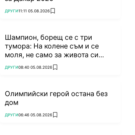
ПОВЕЧЕ ОТ
ДРУГИ
11:11 05.08.2026
add favorites
Шампион, борещ се с три
тумора: На колене съм и се
моля, не само за живота си...
ПОВЕЧЕ ОТ
ДРУГИ
08:40 05.08.2026
add favorites
Олимпийски герой остана без
дом
ПОВЕЧЕ ОТ
ДРУГИ
06:46 05.08.2026
add favorites