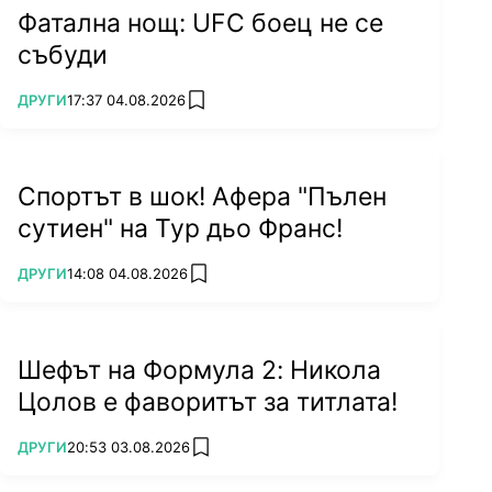
Фатална нощ: UFC боец не се
събуди
ПОВЕЧЕ ОТ
ДРУГИ
17:37 04.08.2026
add favorites
Спортът в шок! Афера "Пълен
сутиен" на Тур дьо Франс!
ПОВЕЧЕ ОТ
ДРУГИ
14:08 04.08.2026
add favorites
Шефът на Формула 2: Никола
Цолов е фаворитът за титлата!
ПОВЕЧЕ ОТ
ДРУГИ
20:53 03.08.2026
add favorites