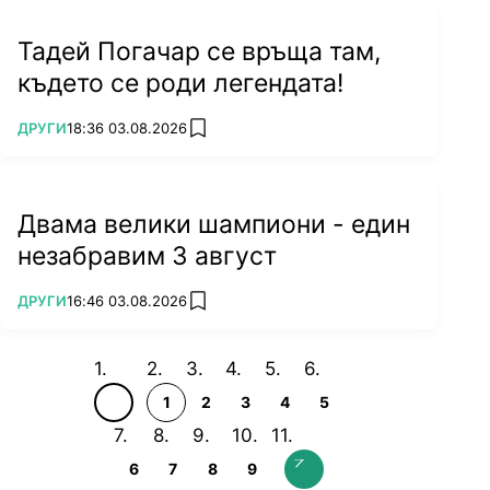
Тадей Погачар се връща там,
където се роди легендата!
ПОВЕЧЕ ОТ
ДРУГИ
18:36 03.08.2026
add favorites
Двама велики шампиони - един
незабравим 3 август
ПОВЕЧЕ ОТ
ДРУГИ
16:46 03.08.2026
add favorites
1
2
3
4
5
6
7
8
9