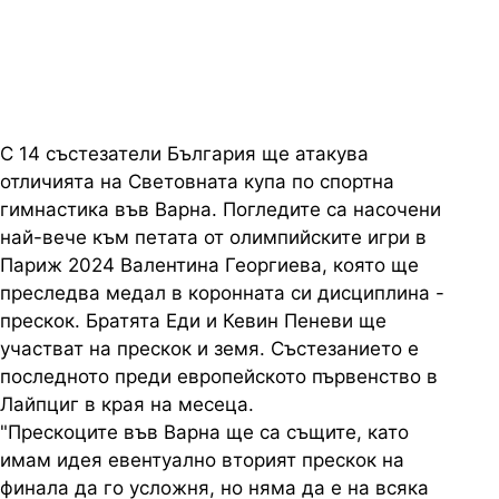
Световната купа във Варна
С 14 състезатели България ще атакува
отличията на Световната купа по спортна
гимнастика във Варна. Погледите са насочени
най-вече към петата от олимпийските игри в
Париж 2024 Валентина Георгиева, която ще
преследва медал в коронната си дисциплина -
прескок. Братята Еди и Кевин Пеневи ще
участват на прескок и земя. Състезанието е
последното преди европейското първенство в
Лайпциг в края на месеца.
"Прескоците във Варна ще са същите, като
имам идея евентуално вторият прескок на
финала да го усложня, но няма да е на всяка