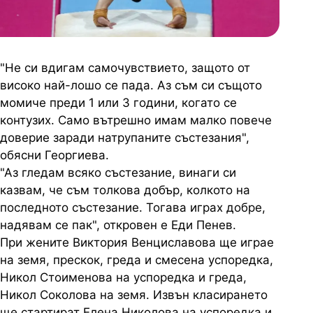
"Не си вдигам самочувствието, защото от
високо най-лошо се пада. Аз съм си същото
момиче преди 1 или 3 години, когато се
контузих. Само вътрешно имам малко повече
доверие заради натрупаните състезания",
обясни Георгиева.
"Аз гледам всяко състезание, винаги си
казвам, че съм толкова добър, колкото на
последното състезание. Тогава играх добре,
надявам се пак", откровен е Еди Пенев.
При жените Виктория Венциславова ще играе
на земя, прескок, греда и смесена успоредка,
Никол Стоименова на успоредка и греда,
Никол Соколова на земя. Извън класирането
ще стартират Елена Николова на успоредка и