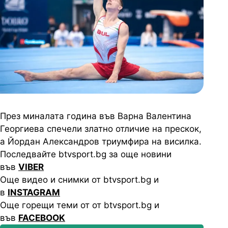
През миналата година във Варна Валентина
Георгиева спечели златно отличие на прескок,
а Йордан Александров триумфира на висилка.
Последвайте btvsport.bg за още новини
във
VIBER
Още видео и снимки от btvsport.bg и
в
INSTAGRAM
Още горещи теми от от btvsport.bg и
във
FACEBOOK