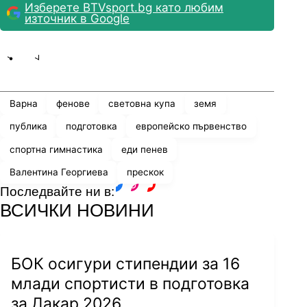
Изберете BTVsport.bg като любим
източник в Google
Share
save
Варна
фенове
световна купа
земя
публика
подготовка
европейско първенство
спортна гимнастика
еди пенев
Валентина Георгиева
прескок
Последвайте ни в:
facebook
instagram
youtube
ВСИЧКИ НОВИНИ
БОК осигури стипендии за 16
млади спортисти в подготовка
за Дакар 2026