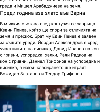
греда и Мишел Арабаджиева на земя.
Преди година взе злато във Варна
В мъжкия състава след контузия се завръща
Кевин Пенев, който ще спори за отличията на
земя и прескок. Брат му Един Пенев е заявен
за същите уреди. Йордан Александров е сред
участниците на висилка, Давид Иванов на кон
с гривни, успоредка, халки, Раян Радков на
кон с гривни, Даниел Трифонов на успоредка и
висилка, а извън класирането ще играят
Божидар Златанов и Теодор Трифонов.