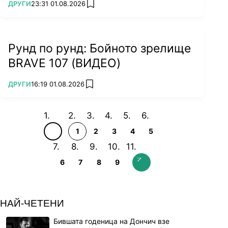
ПОВЕЧЕ ОТ
ДРУГИ
23:31 01.08.2026
add favorites
Рунд по рунд: Бойното зрелище
BRAVE 107 (ВИДЕО)
ПОВЕЧЕ ОТ
ДРУГИ
16:19 01.08.2026
add favorites
1
2
3
4
5
6
7
8
9
НАЙ-ЧЕТЕНИ
Бившата годеница на Дончич взе