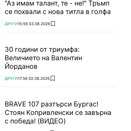
"Аз имам талант, те - не!" Тръмп
се похвали с нова титла в голфа
ПОВЕЧЕ ОТ
ДРУГИ
15:56 03.08.2026
add favorites
30 години от триумфа:
Величието на Валентин
Йорданов
ПОВЕЧЕ ОТ
ДРУГИ
17:56 02.08.2026
add favorites
BRAVE 107 разтърси Бургас!
Стоян Копривленски се завърна
с победа! (ВИДЕО)