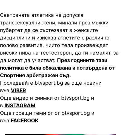
Световната атлетика не допуска
транссексуални жени, минали през мъжки
пубертет да се състезават в женските
дисциплини и изисква атлетите с различно
полово развитие, чиито тела произвеждат
високи нива на тестостерон, да ги намалят, за
да могат да участват.
През годините тази
политика е била обжалвана и потвърдена от
Спортния арбитражен съд.
Последвайте btvsport.bg за още новини
във
VIBER
Още видео и снимки от btvsport.bg и
в
INSTAGRAM
Още горещи теми от от btvsport.bg и
във
FACEBOOK