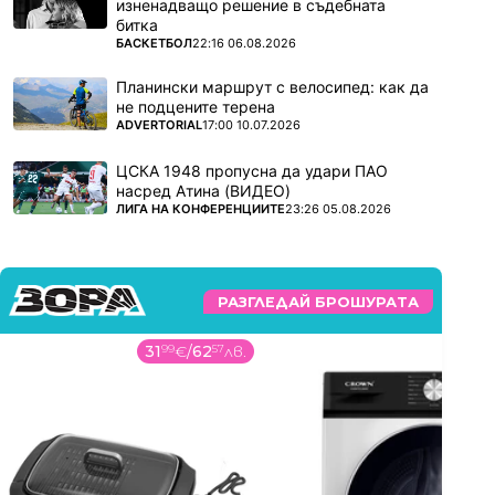
изненадващо решение в съдебната
битка
ПОВЕЧЕ ОТ
БАСКЕТБОЛ
22:16 06.08.2026
Планински маршрут с велосипед: как да
не подцените терена
ПОВЕЧЕ ОТ
ADVERTORIAL
17:00 10.07.2026
ЦСКА 1948 пропусна да удари ПАО
насред Атина (ВИДЕО)
ПОВЕЧЕ ОТ
ЛИГА НА КОНФЕРЕНЦИИТЕ
23:26 05.08.2026
РАЗГЛЕДАЙ БРОШУРАТА
31
99
€
/
62
57
лв.
22