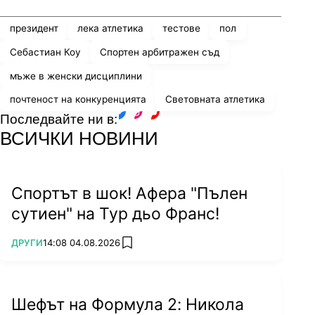
президент
лека атлетика
тестове
пол
Себастиан Коу
Спортен арбитражен съд
мъже в женски дисциплини
почтеност на конкуренцията
Световната атлетика
Последвайте ни в:
facebook
instagram
youtube
ВСИЧКИ НОВИНИ
Спортът в шок! Афера "Пълен
сутиен" на Тур дьо Франс!
ПОВЕЧЕ ОТ
ДРУГИ
14:08 04.08.2026
add favorites
Шефът на Формула 2: Никола