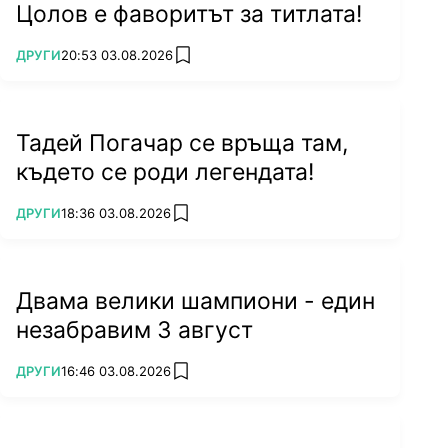
Цолов е фаворитът за титлата!
ПОВЕЧЕ ОТ
ДРУГИ
20:53 03.08.2026
add favorites
Тадей Погачар се връща там,
където се роди легендата!
ПОВЕЧЕ ОТ
ДРУГИ
18:36 03.08.2026
add favorites
Двама велики шампиони - един
незабравим 3 август
ПОВЕЧЕ ОТ
ДРУГИ
16:46 03.08.2026
add favorites