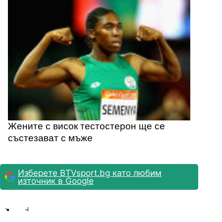
Жените с висок тестостерон ще се
състезават с мъже
Изберете BTVsport.bg като любим
източник в Google
Share
save