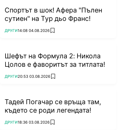
Спортът в шок! Афера "Пълен
сутиен" на Тур дьо Франс!
ПОВЕЧЕ ОТ
ДРУГИ
14:08 04.08.2026
add favorites
Шефът на Формула 2: Никола
Цолов е фаворитът за титлата!
ПОВЕЧЕ ОТ
ДРУГИ
20:53 03.08.2026
add favorites
Тадей Погачар се връща там,
където се роди легендата!
ПОВЕЧЕ ОТ
ДРУГИ
18:36 03.08.2026
add favorites