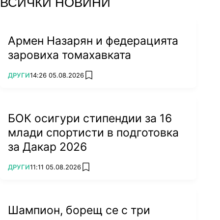
ВСИЧКИ НОВИНИ
Армен Назарян и федерацията
заровиха томахавката
ПОВЕЧЕ ОТ
ДРУГИ
14:26 05.08.2026
add favorites
БОК осигури стипендии за 16
млади спортисти в подготовка
за Дакар 2026
ПОВЕЧЕ ОТ
ДРУГИ
11:11 05.08.2026
add favorites
Шампион, борещ се с три