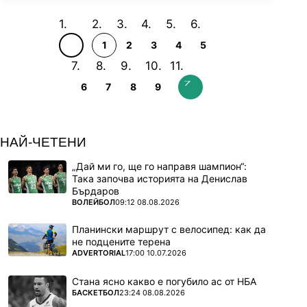
1
2
3
4
5
6
7
8
9
НАЙ-ЧЕТЕНИ
„Дай ми го, ще го направя шампион“:
Така започва историята на Денислав
Бърдаров
ПОВЕЧЕ ОТ
ВОЛЕЙБОЛ
09:12 08.08.2026
Планински маршрут с велосипед: как да
не подцените терена
ПОВЕЧЕ ОТ
ADVERTORIAL
17:00 10.07.2026
Стана ясно какво е погубило ас от НБА
ПОВЕЧЕ ОТ
БАСКЕТБОЛ
23:24 08.08.2026