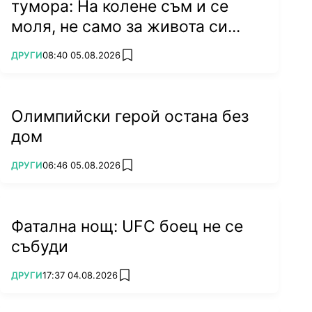
тумора: На колене съм и се
моля, не само за живота си...
ПОВЕЧЕ ОТ
ДРУГИ
08:40 05.08.2026
add favorites
Олимпийски герой остана без
дом
ПОВЕЧЕ ОТ
ДРУГИ
06:46 05.08.2026
add favorites
Фатална нощ: UFC боец не се
събуди
ПОВЕЧЕ ОТ
ДРУГИ
17:37 04.08.2026
add favorites