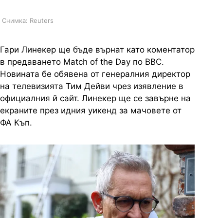
Снимка: Reuters
Гари Линекер ще бъде върнат като коментатор
в предаването Match of the Day по BBC.
Новината бе обявена от генералния директор
на телевизията Тим Дейви чрез изявление в
официалния й сайт. Линекер ще се завърне на
екраните през идния уикенд за мачовете от
ФА Къп.