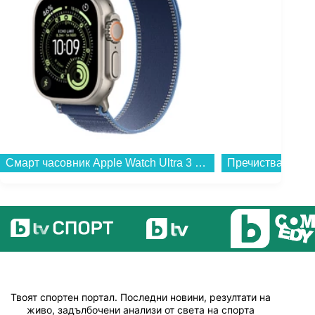
Смарт часовник Apple Watch Ultra 3 49mm Nat/Blue Trail Loop M/L mewu4 , 1.98...
Твоят спортен портал. Последни новини, резултати на
живо, задълбочени анализи от света на спорта