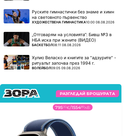
Руските гимнастички без знаме и химн
на световното първенство
ПОВЕЧЕ ОТ
ХУДОЖЕСТВЕНА ГИМНАСТИКА
10:00 08.08.2026
„Отговарям на условията“: Бивш №3 в
НБА иска при жените (ВИДЕО)
ПОВЕЧЕ ОТ
БАСКЕТБОЛ
08:11 08.08.2026
Хулио Веласко и книгите за "адзурите" -
ритуалът започва през 1994 г.
ПОВЕЧЕ ОТ
ВОЛЕЙБОЛ
09:05 09.08.2026
РАЗГЛЕДАЙ БРОШУРАТА
795
00
€
/
1554
89
лв.