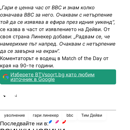
„Гари е ценна час от
BBC
и знам колко
означава
BBC
за него. Очаквам с нетърпение
той да се изявява в ефира през идния уикенд“,
се казва в част от изявлението на Дейви. От
своя страна Линекер добави:
„Радвам се, че
намерихме път напред. Очаквам с нетърпение
да се завърна на екран“.
Коментаторът е водещ в Match of the Day от
края на 90-те години.
Изберете BTVsport.bg като любим
източник в Google
Share
save
уволнение
гари линекер
bbc
Тим Дейви
Последвайте ни в:
facebook
instagram
youtube