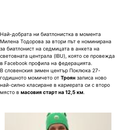
старт в Поклюка
Най-добрата ни биатлонистка в момента
Милена Тодорова за втори път е номинирана
за биатлонист на седмицата в анкета на
световната централа (IBU), която се провежда
в Facebook профила на федерацията.
В словенския зимен център Поклюка 27-
годишното момичето от
Троян
записа ново
най-силно класиране в кариерата си с второ
място в
масовия старт на 12,5 км
.