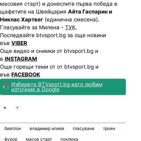
масовия старт) и донеслите първа победа в
щафетите на Швейцария
Айта Гаспарин и
Никлас Хартвег
(единична смесена).
Гласувайте за Милена -
ТУК
.
Последвайте btvsport.bg за още новини
във
VIBER
Още видео и снимки от btvsport.bg и
в
INSTAGRAM
Още горещи теми от от btvsport.bg и
във
FACEBOOK
Изберете BTVsport.bg като любим
източник в Google
Share
save
биатлон
владимир илиев
гласуване
троян
фурор
масов старт
поклюка