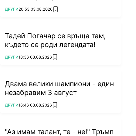
ПОВЕЧЕ ОТ
ДРУГИ
20:53 03.08.2026
add favorites
Тадей Погачар се връща там,
където се роди легендата!
ПОВЕЧЕ ОТ
ДРУГИ
18:36 03.08.2026
add favorites
Двама велики шампиони - един
незабравим 3 август
ПОВЕЧЕ ОТ
ДРУГИ
16:46 03.08.2026
add favorites
"Аз имам талант, те - не!" Тръмп