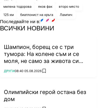
милена тодорова
яков фак
второ място
125 км
биатлонист на кръга
Лампич
Последвайте ни в:
facebook
instagram
youtube
ВСИЧКИ НОВИНИ
Шампион, борещ се с три
тумора: На колене съм и се
моля, не само за живота си...
ПОВЕЧЕ ОТ
ДРУГИ
08:40 05.08.2026
add favorites
Олимпийски герой остана без
дом