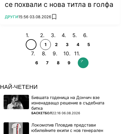
се похвали с нова титла в голфа
ПОВЕЧЕ ОТ
ДРУГИ
15:56 03.08.2026
add favorites
1
2
3
4
5
6
7
8
9
НАЙ-ЧЕТЕНИ
Бившата годеница на Дончич взе
изненадващо решение в съдебната
битка
ПОВЕЧЕ ОТ
БАСКЕТБОЛ
22:16 06.08.2026
Локомотив Пловдив представи
юбилейните екипи с нов генерален