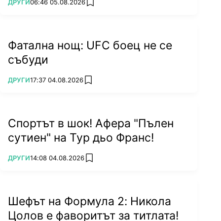
ПОВЕЧЕ ОТ
ДРУГИ
06:46 05.08.2026
add favorites
Фатална нощ: UFC боец не се
събуди
ПОВЕЧЕ ОТ
ДРУГИ
17:37 04.08.2026
add favorites
Спортът в шок! Афера "Пълен
сутиен" на Тур дьо Франс!
ПОВЕЧЕ ОТ
ДРУГИ
14:08 04.08.2026
add favorites
Шефът на Формула 2: Никола
Цолов е фаворитът за титлата!