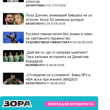
спонсор
ПОВЕЧЕ ОТ
ADVERTORIAL
17:41 17.07.2026
Лука Дончич, внимавай! Бившата не се
оттегля. Иска 50 милиона долара!
ПОВЕЧЕ ОТ
БАСКЕТБОЛ
12:24 07.08.2026
Руските гимнастички без знаме и химн
на световното първенство
ПОВЕЧЕ ОТ
ХУДОЖЕСТВЕНА ГИМНАСТИКА
10:00 08.08.2026
„Дай ми го, ще го направя шампион“:
Така започва историята на Денислав
Бърдаров
ПОВЕЧЕ ОТ
ВОЛЕЙБОЛ
09:12 08.08.2026
„Отговарям на условията“: Бивш №3 в
НБА иска при жените (ВИДЕО)
ПОВЕЧЕ ОТ
БАСКЕТБОЛ
08:11 08.08.2026
РАЗГЛЕДАЙ БРОШУРАТА