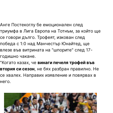
Анге Постекоглу бе емоционален след
триумфа в Лига Европа на Тотнъм, за който ще
се говори дълго. Трофеят, изкован след
победа с 1:0 над Манчестър Юнайтед, ще
влезе във витрината на "шпорите" след 17-
годишно чакане.
"Когато казах, че
винаги печеля трофей във
втория си сезон
, не бях разбран правилно. Не
се хвалех. Направих изявление и повярвах в
него.