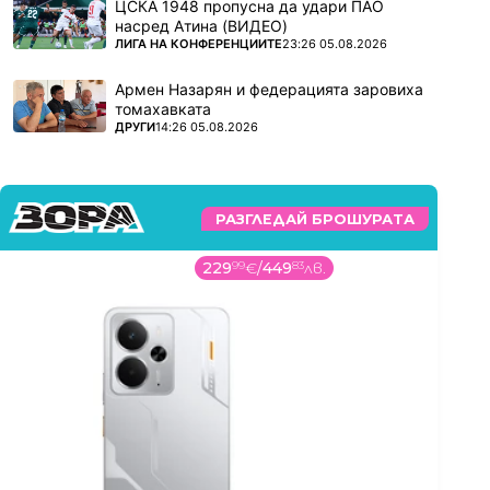
ЦСКА 1948 пропусна да удари ПАО
насред Атина (ВИДЕО)
ПОВЕЧЕ ОТ
ЛИГА НА КОНФЕРЕНЦИИТЕ
23:26 05.08.2026
Армен Назарян и федерацията заровиха
томахавката
ПОВЕЧЕ ОТ
ДРУГИ
14:26 05.08.2026
РАЗГЛЕДАЙ БРОШУРАТА
229
99
€
/
449
83
лв.