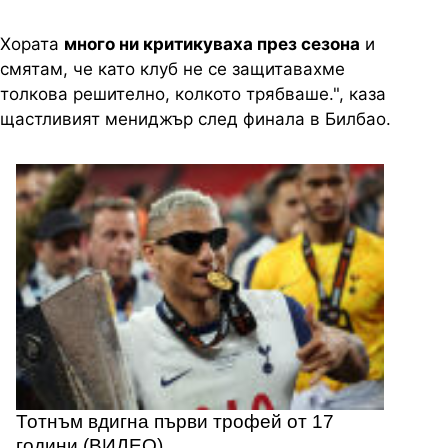
Хората
много ни критикуваха през сезона
и
смятам, че като клуб не се защитавахме
толкова решително, колкото трябваше.", каза
щастливият мениджър след финала в Билбао.
Тотнъм вдигна първи трофей от 17
години (ВИДЕО)