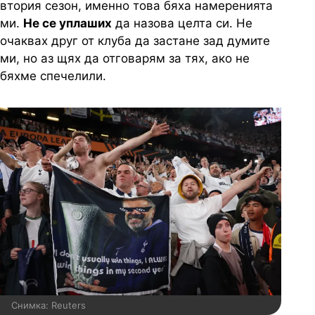
втория сезон, именно това бяха намеренията
ми.
Не се уплаших
да назова целта си. Не
очаквах друг от клуба да застане зад думите
ми, но аз щях да отговарям за тях, ако не
бяхме спечелили.
Снимка: Reuters