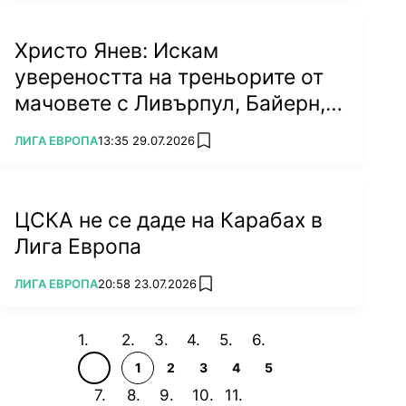
Христо Янев: Искам
увереността на треньорите от
мачовете с Ливърпул, Байерн,
Милан (ВИДЕО)
ПОВЕЧЕ ОТ
ЛИГА ЕВРОПА
13:35 29.07.2026
add favorites
ЦСКА не се даде на Карабах в
Лига Европа
ПОВЕЧЕ ОТ
ЛИГА ЕВРОПА
20:58 23.07.2026
add favorites
1
2
3
4
5