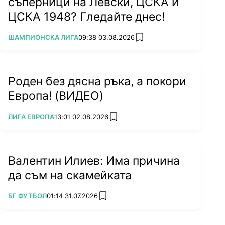
съперници на Левски, ЦСКА и
ЦСКА 1948? Гледайте днес!
ПОВЕЧЕ ОТ
ШАМПИОНСКА ЛИГА
09:38 03.08.2026
add favorites
Роден без дясна ръка, а покори
Европа! (ВИДЕО)
ПОВЕЧЕ ОТ
ЛИГА ЕВРОПА
13:01 02.08.2026
add favorites
Валентин Илиев: Има причина
да съм на скамейката
ПОВЕЧЕ ОТ
БГ ФУТБОЛ
01:14 31.07.2026
add favorites