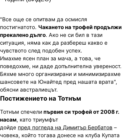
"Все още се опитвам да осмисля
постигнатото.
Чакането на трофей продължи
прекалено дълго
. Ако не си бил в тази
ситуация, няма как да разбереш какво е
чувството след подобен успех.
Имахме ясен план за мача, а това, че
поведохме, ни даде допълнителна увереност.
Бяхме много организирани и минимизирахме
шансовете на Юнайтед пред нашата врата",
обясни австралиецът.
Постижението на Тотнъм
Тотнъм спечели
първия си трофей от 2008 г.
насам
, като триумфът
дойде
пред погледа на Димитър Бербатов
–
човека, който тогава донесе на клуба Купата