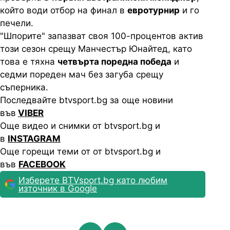
който води отбор на финал в
евротурнир
и го
печели.
"Шпорите" запазват своя 100-процентов актив
този сезон срещу Манчестър Юнайтед, като
това е тяхна
четвърта поредна победа
и
седми пореден мач без загуба срещу
съперника.
Последвайте btvsport.bg за още новини
във
VIBER
Още видео и снимки от btvsport.bg и
в
INSTAGRAM
Още горещи теми от от btvsport.bg и
във
FACEBOOK
Изберете BTVsport.bg като любим
източник в Google