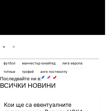
07.2026
20:00
Динамо Киев
ПАОК
Share
save
футбол
манчестър юнайтед
лига европа
тотнъм
трофей
анге постекоглу
Последвайте ни в:
facebook
instagram
youtube
ВСИЧКИ НОВИНИ
Кои ще са евентуалните