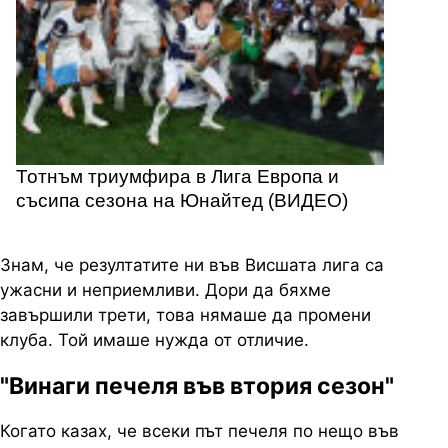
Тотнъм триумфира в Лига Европа и
съсипа сезона на Юнайтед (ВИДЕО)
Знам, че резултатите ни във Висшата лига са
ужасни и неприемливи. Дори да бяхме
завършили трети, това нямаше да промени
клуба. Той имаше нужда от отличие.
"Винаги печеля във втория сезон"
Когато казах, че всеки път печеля по нещо във