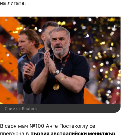
на лигата.
Снимка: Reuters
В своя мач №100 Анге Постекоглу се
превърна в
първия австралийски мениджър
,