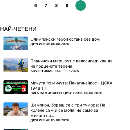
6
7
8
9
НАЙ-ЧЕТЕНИ
Олимпийски герой остана без дом
ПОВЕЧЕ ОТ
ДРУГИ
06:46 05.08.2026
Планински маршрут с велосипед: как да
не подцените терена
ПОВЕЧЕ ОТ
ADVERTORIAL
17:00 10.07.2026
Минута по минута: Панатинайкос - ЦСКА
1948 1:1
ПОВЕЧЕ ОТ
ЛИГА НА КОНФЕРЕНЦИИТЕ
20:10 05.08.2026
Шампион, борещ се с три тумора: На
колене съм и се моля, не само за
живота си...
ПОВЕЧЕ ОТ
ДРУГИ
08:40 05.08.2026