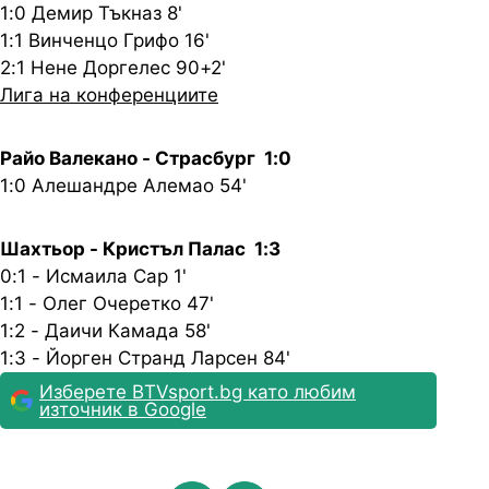
1:0 Демир Тъкназ 8'
1:1 Винченцо Грифо 16'
2:1 Нене Доргелес 90+2'
Лига на конференциите
Райо Валекано - Страсбург 1:0
1:0 Алешандре Алемао 54'
Шахтьор - Кристъл Палас 1:3
0:1 - Исмаила Сар 1'
1:1 - Олег Очеретко 47'
1:2 - Даичи Камада 58'
1:3 - Йорген Странд Ларсен 84'
Изберете BTVsport.bg като любим
източник в Google