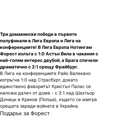
Европа и Лига на конференциите
Три домакински победи в първите
полуфинали в Лига Европа и Лига на
конференциите! В Лига Европа Нотингам
Форест излъга с 1:0 Астън Вила в чакания с
най-голям интерес двубой, а Брага спечели
драматично с 2:1 срещу Фрайбург.
В Лига на конференциите Райо Валекано
изтръгна 1:0 над Страсбург, докато
единствено фаворитът Кристъл Палас се
наложи далеч от дома - с 3:1 над Шахтьор
Донецк в Краков (Полша), където се изигра
срещата заради войната в Украйна.
Подарък за Форест