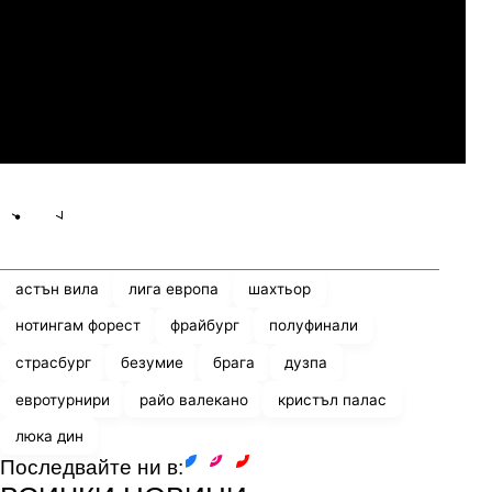
07.2026
20:00
06.
Динамо Киев
ПАОК
Share
save
астън вила
лига европа
шахтьор
нотингам форест
фрайбург
полуфинали
страсбург
безумие
брага
дузпа
евротурнири
райо валекано
кристъл палас
люка дин
Последвайте ни в:
facebook
instagram
youtube