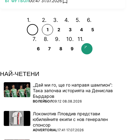
ПОВЕЧЕ ОТ
БГ ФУТБОЛ
00:47 31.07.2026
add favorites
1
2
3
4
5
6
7
8
9
НАЙ-ЧЕТЕНИ
„Дай ми го, ще го направя шампион“:
Така започва историята на Денислав
Бърдаров
ПОВЕЧЕ ОТ
ВОЛЕЙБОЛ
09:12 08.08.2026
Локомотив Пловдив представи
юбилейните екипи с нов генерален
спонсор
ПОВЕЧЕ ОТ
ADVERTORIAL
17:41 17.07.2026