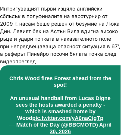
Интригуващият първи изцяло английски
сблъсък в полуфиналите на евротурнир от
2009 г. насам беше решен от безумие на Люка
Дин. Левият бек на Астън Вила вдигна високо
ръце и удари топката в наказателното поле
при непредвещаваща опасност ситуация в 67',
а реферът Пинейро посочи бялата точка след
видеопреглед.
Chris Wood fires Forest ahead from the
spot!
An unusual handball from Lucas Digne
sees the hosts awarded a penalty -
which is smashed home by
Wood
pic.twitter.com/yA0naCigTp
— Match of the Day (@BBCMOTD)
April
30, 2026