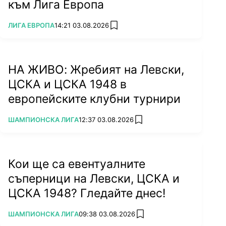
към Лига Европа
ПОВЕЧЕ ОТ
ЛИГА ЕВРОПА
14:21 03.08.2026
add favorites
НА ЖИВО: Жребият на Левски,
ЦСКА и ЦСКА 1948 в
европейските клубни турнири
ПОВЕЧЕ ОТ
ШАМПИОНСКА ЛИГА
12:37 03.08.2026
add favorites
Кои ще са евентуалните
съперници на Левски, ЦСКА и
ЦСКА 1948? Гледайте днес!
ПОВЕЧЕ ОТ
ШАМПИОНСКА ЛИГА
09:38 03.08.2026
add favorites