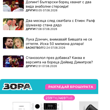
Допинг! Български борец хванат с два
вида анаболни стероиди!
ПОВЕЧЕ ОТ
ДРУГИ
10:05 07.08.2026
Два месеца след сватбата с Етиен: Ралф
Шумахер стана дядо
ПОВЕЧЕ ОТ
ДРУГИ
17:08 07.08.2026
Лука Дончич, внимавай! Бившата не се
оттегля. Иска 50 милиона долара!
ПОВЕЧЕ ОТ
БАСКЕТБОЛ
12:24 07.08.2026
Станозолол през добавка? Каква е
версията на бореца Дейвид Димитров?
ПОВЕЧЕ ОТ
ДРУГИ
12:51 07.08.2026
РАЗГЛЕДАЙ БРОШУРАТА
239
99
€
/
469
38
лв.
14