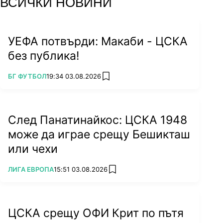
ВСИЧКИ НОВИНИ
УЕФА потвърди: Макаби - ЦСКА
без публика!
ПОВЕЧЕ ОТ
БГ ФУТБОЛ
19:34 03.08.2026
add favorites
След Панатинайкос: ЦСКА 1948
може да играе срещу Бешикташ
или чехи
ПОВЕЧЕ ОТ
ЛИГА ЕВРОПА
15:51 03.08.2026
add favorites
ЦСКА срещу ОФИ Крит по пътя