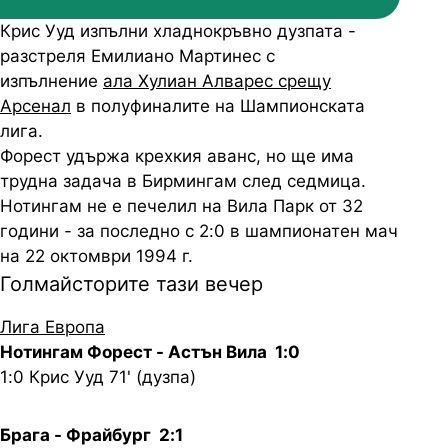
Крис Ууд изпълни хладнокръвно дузпата -
разстреля Емилиано Мартинес с
изпълнение
ала Хулиан Алварес срещу
Арсенал
в полуфиналите на Шампионската
лига.
Форест удържа крехкия аванс, но ще има
трудна задача в Бирмингам след седмица.
Нотингам не е печелил на Вила Парк от 32
години - за последно с 2:0 в шампионатен мач
на 22 октомври 1994 г.
Голмайсторите тази вечер
Лига Европа
Нотингам Форест - Астън Вила 1:0
1:0 Крис Ууд 71' (дузпа)
Брага - Фрайбург 2:1