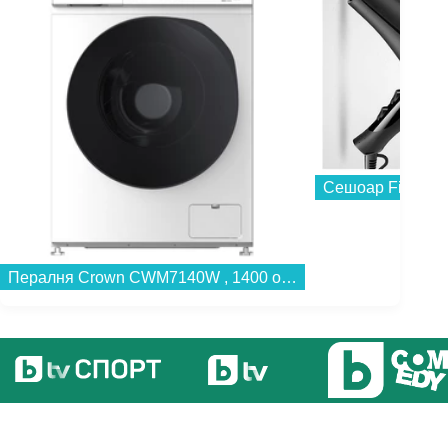
Сешоар Finlux F
Пералня Crown CWM7140W , 1400 об./мин., 7.00 kg, A...