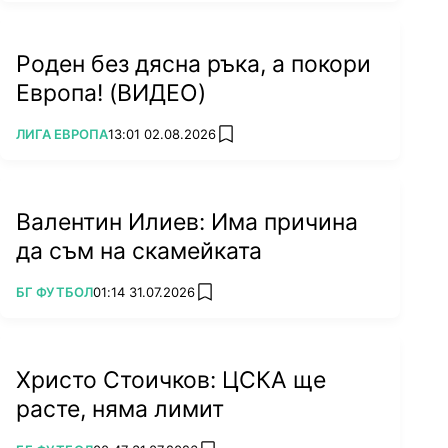
Роден без дясна ръка, а покори
Европа! (ВИДЕО)
ПОВЕЧЕ ОТ
ЛИГА ЕВРОПА
13:01 02.08.2026
add favorites
Валентин Илиев: Има причина
да съм на скамейката
ПОВЕЧЕ ОТ
БГ ФУТБОЛ
01:14 31.07.2026
add favorites
Христо Стоичков: ЦСКА ще
расте, няма лимит