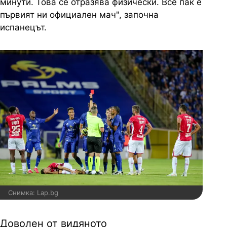
минути. Това се отразява физически. Все пак е
първият ни официален мач", започна
испанецът.
Снимка: Lap.bg
Доволен от видяното