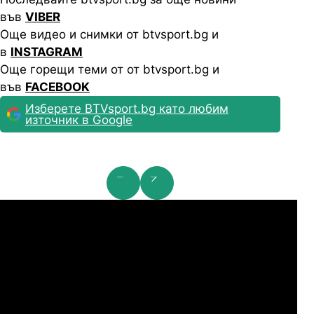
във
VIBER
Още видео и снимки от btvsport.bg и
в
INSTAGRAM
Още горещи теми от от btvsport.bg и
във
FACEBOOK
Изберете BTVsport.bg като любим
източник в Google
га Европа: 2nd Qualifying Round
Ли
07.2026
19:00
06.
Карабах
ЦСКA
07.2026
20:00
06.