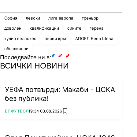
Share
save
София
левски
лига европа
треньор
доволен
квалификации
сините
герена
хулио веласкес
първи кръг
АПОЕЛ Беер Шева
обезличени
Последвайте ни в:
facebook
instagram
youtube
ВСИЧКИ НОВИНИ
УЕФА потвърди: Макаби - ЦСКА
без публика!
ПОВЕЧЕ ОТ
БГ ФУТБОЛ
19:34 03.08.2026
add favorites