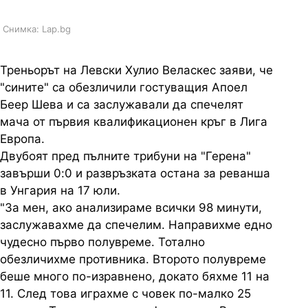
Снимка: Lap.bg
Треньорът на Левски Хулио Веласкес заяви, че
"сините" са обезличили гостуващия Апоел
Беер Шева и са заслужавали да спечелят
мача от първия квалификационен кръг в Лига
Европа.
Двубоят пред пълните трибуни на "Герена"
завърши 0:0 и развръзката остана за реванша
в Унгария на 17 юли.
"За мен, ако анализираме всички 98 минути,
заслужавахме да спечелим. Направихме едно
чудесно първо полувреме. Тотално
обезличихме противника. Второто полувреме
беше много по-изравнено, докато бяхме 11 на
11. След това играхме с човек по-малко 25