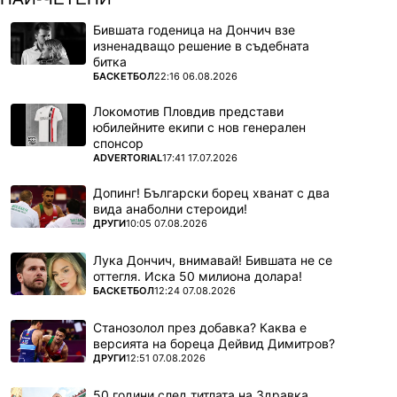
Бившата годеница на Дончич взе
изненадващо решение в съдебната
битка
ПОВЕЧЕ ОТ
БАСКЕТБОЛ
22:16 06.08.2026
Локомотив Пловдив представи
юбилейните екипи с нов генерален
спонсор
ПОВЕЧЕ ОТ
ADVERTORIAL
17:41 17.07.2026
Допинг! Български борец хванат с два
вида анаболни стероиди!
ПОВЕЧЕ ОТ
ДРУГИ
10:05 07.08.2026
Лука Дончич, внимавай! Бившата не се
оттегля. Иска 50 милиона долара!
ПОВЕЧЕ ОТ
БАСКЕТБОЛ
12:24 07.08.2026
Станозолол през добавка? Каква е
версията на бореца Дейвид Димитров?
ПОВЕЧЕ ОТ
ДРУГИ
12:51 07.08.2026
50 години след титлата на Здравка