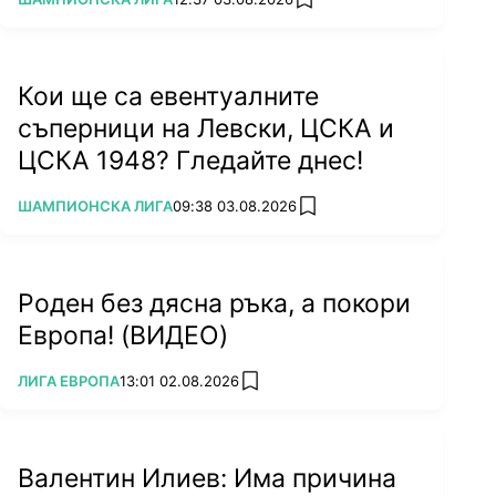
add favorites
Кои ще са евентуалните
съперници на Левски, ЦСКА и
ЦСКА 1948? Гледайте днес!
ПОВЕЧЕ ОТ
ШАМПИОНСКА ЛИГА
09:38 03.08.2026
add favorites
Роден без дясна ръка, а покори
Европа! (ВИДЕО)
ПОВЕЧЕ ОТ
ЛИГА ЕВРОПА
13:01 02.08.2026
add favorites
Валентин Илиев: Има причина