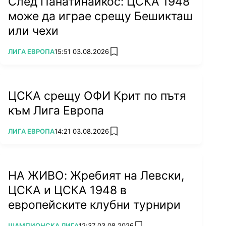
След Панатинайкос: ЦСКА 1948
може да играе срещу Бешикташ
или чехи
ПОВЕЧЕ ОТ
ЛИГА ЕВРОПА
15:51 03.08.2026
add favorites
ЦСКА срещу ОФИ Крит по пътя
към Лига Европа
ПОВЕЧЕ ОТ
ЛИГА ЕВРОПА
14:21 03.08.2026
add favorites
НА ЖИВО: Жребият на Левски,
ЦСКА и ЦСКА 1948 в
европейските клубни турнири
ПОВЕЧЕ ОТ
ШАМПИОНСКА ЛИГА
12:37 03.08.2026