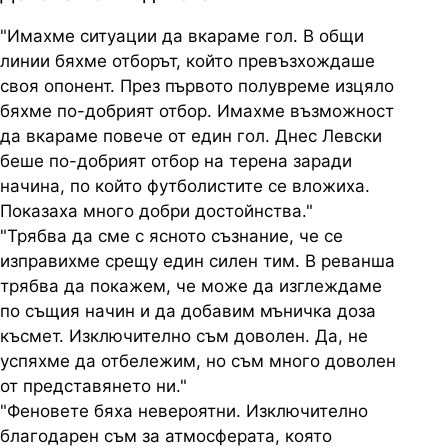
"Имахме ситуации да вкараме гол. В общи
линии бяхме отборът, който превъзхождаше
своя опонент. През първото полувреме изцяло
бяхме по-добрият отбор. Имахме възможност
да вкараме повече от един гол. Днес Левски
беше по-добрият отбор на терена заради
начина, по който футболистите се вложиха.
Показаха много добри достойнства."
"Трябва да сме с ясното съзнание, че се
изправихме срещу един силен тим. В реванша
трябва да покажем, че може да изглеждаме
по същия начин и да добавим мъничка доза
късмет. Изключително съм доволен. Да, не
успяхме да отбележим, но съм много доволен
от представянето ни."
"Феновете бяха невероятни. Изключително
благодарен съм за атмосферата, която