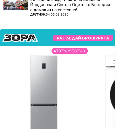
Йорданова и Светла Оцетова: България
е домакин на световно!
ПОВЕЧЕ ОТ
ДРУГИ
09:54 06.08.2026
РАЗГЛЕДАЙ БРОШУРАТА
479
00
€
/
936
85
лв.