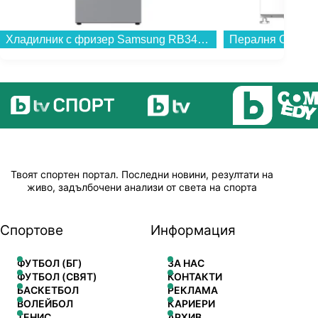
Хладилник с фризер Samsung RB34C670ESA/EF , 344 l, E , No Frost , Инокс...
Твоят спортен портал. Последни новини, резултати на
живо, задълбочени анализи от света на спорта
Спортове
Информация
ФУТБОЛ (БГ)
ЗА НАС
ФУТБОЛ (СВЯТ)
КОНТАКТИ
БАСКЕТБОЛ
РЕКЛАМА
ВОЛЕЙБОЛ
КАРИЕРИ
ТЕНИС
АРХИВ