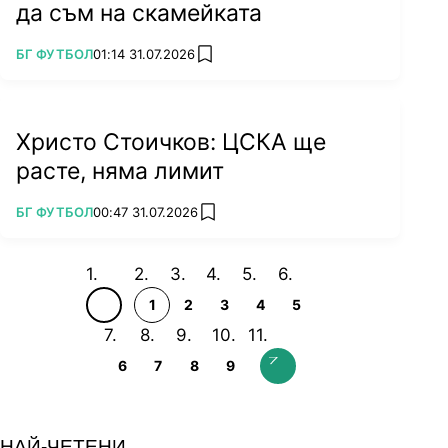
да съм на скамейката
ПОВЕЧЕ ОТ
БГ ФУТБОЛ
01:14 31.07.2026
add favorites
Христо Стоичков: ЦСКА ще
расте, няма лимит
ПОВЕЧЕ ОТ
БГ ФУТБОЛ
00:47 31.07.2026
add favorites
1
2
3
4
5
6
7
8
9
НАЙ-ЧЕТЕНИ