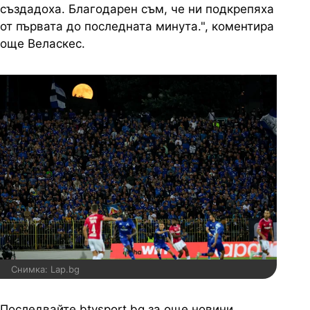
създадоха. Благодарен съм, че ни подкрепяха
от първата до последната минута.", коментира
още Веласкес.
Снимка: Lap.bg
Последвайте btvsport.bg за още новини