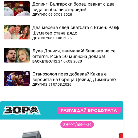
Допинг! Български борец хванат с два
вида анаболни стероиди!
ПОВЕЧЕ ОТ
ДРУГИ
10:05 07.08.2026
Два месеца след сватбата с Етиен: Ралф
Шумахер стана дядо
ПОВЕЧЕ ОТ
ДРУГИ
17:08 07.08.2026
Лука Дончич, внимавай! Бившата не се
оттегля. Иска 50 милиона долара!
ПОВЕЧЕ ОТ
БАСКЕТБОЛ
12:24 07.08.2026
Станозолол през добавка? Каква е
версията на бореца Дейвид Димитров?
ПОВЕЧЕ ОТ
ДРУГИ
12:51 07.08.2026
РАЗГЛЕДАЙ БРОШУРАТА
29
99
€
/
58
66
лв.