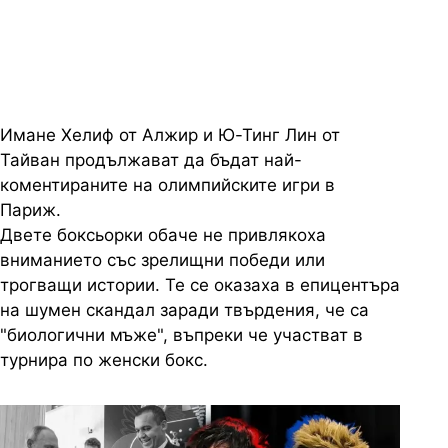
години
Имане Хелиф от Алжир и Ю-Тинг Лин от
Тайван продължават да бъдат най-
коментираните на олимпийските игри в
Париж.
Двете боксьорки обаче не привлякоха
вниманието със зрелищни победи или
трогващи истории. Те се оказаха в епицентъра
на шумен скандал заради твърдения, че са
"биологични мъже", въпреки че участват в
турнира по женски бокс.