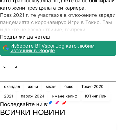
като транссексуална. И двете са се боксирали
като жени през цялата си кариера.
През 2021 г. те участваха в отложените заради
пандемията с коронавирус Игри в Токио. Там
и двете не взеха отличие, въпреки
респектиращия си вид и физика за своите
Продължи да четеш
категории.
Изберете BTVsport.bg като любим
източник в Google
Share
save
скандал
жени
мъже
бокс
Токио 2020
2021
париж 2024
имане хелиф
ЮТинг Лин
Последвайте ни в:
facebook
instagram
youtube
ВСИЧКИ НОВИНИ
Снимка: EPA/Reuters