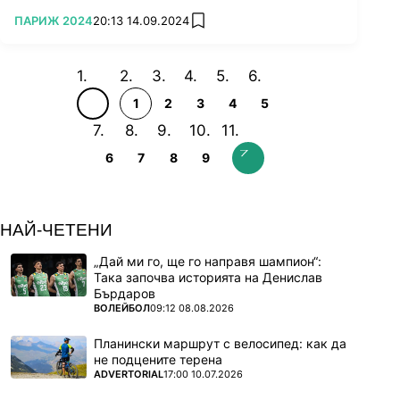
ПОВЕЧЕ ОТ
ПАРИЖ 2024
20:13 14.09.2024
add favorites
1
2
3
4
5
6
7
8
9
НАЙ-ЧЕТЕНИ
„Дай ми го, ще го направя шампион“:
Така започва историята на Денислав
Бърдаров
ПОВЕЧЕ ОТ
ВОЛЕЙБОЛ
09:12 08.08.2026
Планински маршрут с велосипед: как да
не подцените терена
ПОВЕЧЕ ОТ
ADVERTORIAL
17:00 10.07.2026