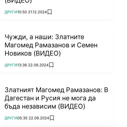
(ВИДЕО)
ПОВЕЧЕ ОТ
ДРУГИ
10:50 21.12.2024
add favorites
Чужди, а наши: Златните
Магомед Рамазанов и Семен
Новиков (ВИДЕО)
ПОВЕЧЕ ОТ
ДРУГИ
13:36 22.09.2024
add favorites
Златният Магомед Рамазанов: В
Дагестан и Русия не мога да
бъда независим (ВИДЕО)
ПОВЕЧЕ ОТ
ДРУГИ
05:35 22.09.2024
add favorites