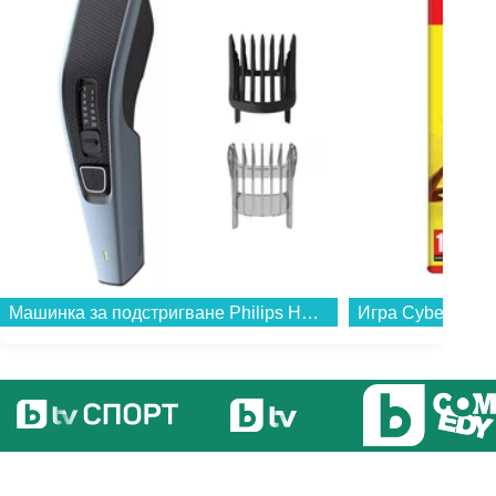
Машинка за подстригване Philips HC3530/15...