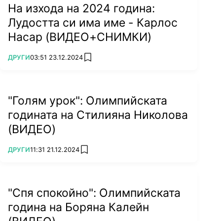
На изхода на 2024 година:
Лудостта си има име - Карлос
Лин направи олимпийския си дебют в
японската столица, където отпадна в
Насар (ВИДЕО+СНИМКИ)
осминафиналите, след като отстъпи на Нести
ПОВЕЧЕ ОТ
ДРУГИ
03:51 23.12.2024
Петекло (Филипините).
add favorites
Хелиф бе по-близо до медал, но също загуби -
от бъдещата шампионка Кели Харингтън
(Ирландия) в четвъртфиналите.
"Голям урок": Олимпийската
годината на Стилияна Николова
(ВИДЕО)
ПОВЕЧЕ ОТ
ДРУГИ
11:31 21.12.2024
add favorites
"Спя спокойно": Олимпийската
година на Боряна Калейн