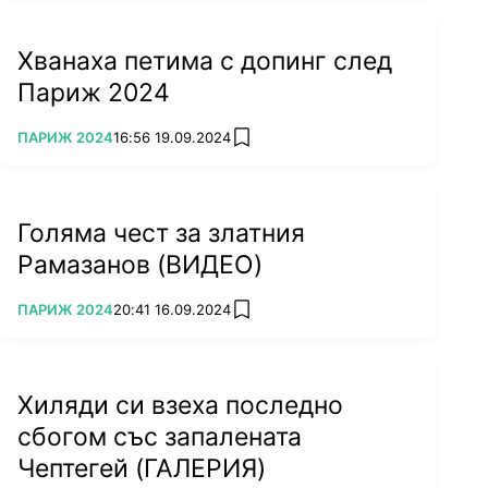
Хванаха петима с допинг след
Париж 2024
ПОВЕЧЕ ОТ
ПАРИЖ 2024
16:56 19.09.2024
add favorites
Голяма чест за златния
Рамазанов (ВИДЕО)
ПОВЕЧЕ ОТ
ПАРИЖ 2024
20:41 16.09.2024
add favorites
Хиляди си взеха последно
сбогом със запалената
Чептегей (ГАЛЕРИЯ)