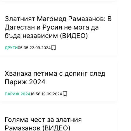
Златният Магомед Рамазанов: В
Дагестан и Русия не мога да
бъда независим (ВИДЕО)
ПОВЕЧЕ ОТ
ДРУГИ
05:35 22.09.2024
add favorites
Хванаха петима с допинг след
Париж 2024
ПОВЕЧЕ ОТ
ПАРИЖ 2024
16:56 19.09.2024
add favorites
Голяма чест за златния
Рамазанов (ВИДЕО)