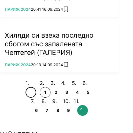
ПОВЕЧЕ ОТ
ПАРИЖ 2024
20:41 16.09.2024
add favorites
Хиляди си взеха последно
сбогом със запалената
Чептегей (ГАЛЕРИЯ)
ПОВЕЧЕ ОТ
ПАРИЖ 2024
20:13 14.09.2024
add favorites
1
2
3
4
5
6
7
8
9