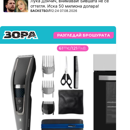
Лука Дончич, внимавай! Бившата не се
оттегля. Иска 50 милиона долара!
ПОВЕЧЕ ОТ
БАСКЕТБОЛ
12:24 07.08.2026
РАЗГЛЕДАЙ БРОШУРАТА
61
99
€
/
121
25
лв.