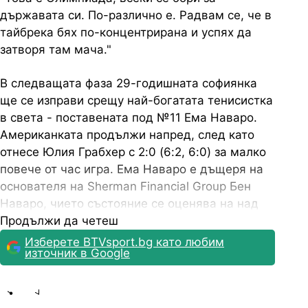
държавата си. По-различно е. Радвам се, че в
тайбрека бях по-концентрирана и успях да
затворя там мача."
В следващата фаза 29-годишната софиянка
ще се изправи срещу най-богатата тенисистка
в света - поставената под №11 Ема Наваро.
Американката продължи напред, след като
отнесе Юлия Грабхер с 2:0 (6:2, 6:0) за малко
повече от час игра. Ема Наваро е дъщеря на
основателя на Sherman Financial Group Бен
Наваро, чието състояние се оценява на над
1.5 млрд. долара.
Продължи да четеш
Изберете BTVsport.bg като любим
източник в Google
Share
save