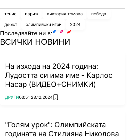
тенис
париж
виктория томова
победа
дебют
олимпийски игри
2024
Последвайте ни в:
facebook
instagram
youtube
ВСИЧКИ НОВИНИ
Снимка: Lap.bg
На изхода на 2024 година:
Лудостта си има име - Карлос
Томова и Наваро се са сблъсквали само
Насар (ВИДЕО+СНИМКИ)
веднъж на ниво WTA - в четвъртфиналите на
турнира в Хоубарт (Австралия) в началото на
ПОВЕЧЕ ОТ
ДРУГИ
03:51 23.12.2024
add favorites
годината. Тогава водещата ни тенисистка
отстъпи с 1:2 (6:4, 3:6, 2:6) за близо 2 часа
игра.
"Голям урок": Олимпийската
"Нямам очаквания, честно казано. Играхме в
годината на Стилияна Николова
Хоубарт. Доста добра година за нея, но пък и