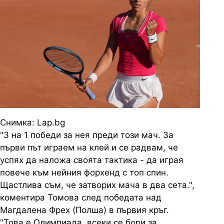
Снимка: Lap.bg
"3 на 1 победи за нея преди този мач. За
първи път играем на клей и се радвам, че
успях да наложа своята тактика - да играя
повече към нейния форхенд с топ спин.
Щастлива съм, че затворих мача в два сета.",
коментира Томова след победата над
Магдалена Фрех (Полша) в първия кръг.
"Това е Олимпиада, всеки се бори за