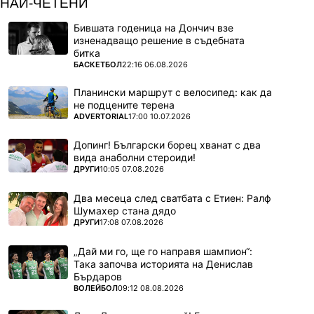
НАЙ-ЧЕТЕНИ
Бившата годеница на Дончич взе
изненадващо решение в съдебната
битка
ПОВЕЧЕ ОТ
БАСКЕТБОЛ
22:16 06.08.2026
Планински маршрут с велосипед: как да
не подцените терена
ПОВЕЧЕ ОТ
ADVERTORIAL
17:00 10.07.2026
Допинг! Български борец хванат с два
вида анаболни стероиди!
ПОВЕЧЕ ОТ
ДРУГИ
10:05 07.08.2026
Два месеца след сватбата с Етиен: Ралф
Шумахер стана дядо
ПОВЕЧЕ ОТ
ДРУГИ
17:08 07.08.2026
„Дай ми го, ще го направя шампион“:
Така започва историята на Денислав
Бърдаров
ПОВЕЧЕ ОТ
ВОЛЕЙБОЛ
09:12 08.08.2026