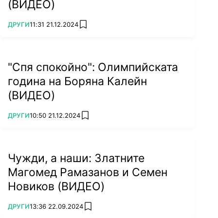
(ВИДЕО)
за мен е най-силната досега, така че се
надявам отново да направим хубав мач и
ПОВЕЧЕ ОТ
ДРУГИ
11:31 21.12.2024
add favorites
нека по-добрата победи.", каза родната
тенисистка, заемаща 49-ата позиция в
световната ранглиста.
"Спя спокойно": Олимпийската
година на Боряна Калейн
(ВИДЕО)
ПОВЕЧЕ ОТ
ДРУГИ
10:50 21.12.2024
add favorites
Чужди, а наши: Златните
Магомед Рамазанов и Семен
Новиков (ВИДЕО)
ПОВЕЧЕ ОТ
ДРУГИ
13:36 22.09.2024
add favorites