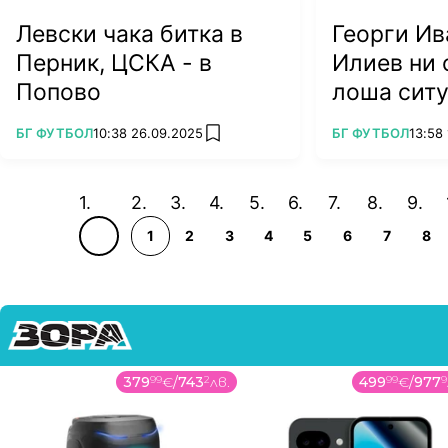
Левски чака битка в
Георги Ив
Перник, ЦСКА - в
Илиев ни 
Попово
лоша сит
(ВИДЕО)
ПОВЕЧЕ ОТ
ПОВЕЧЕ ОТ
БГ ФУТБОЛ
10:38 26.09.2025
БГ ФУТБОЛ
13:58
add favorites
1
2
3
4
5
6
7
8
379
99
€
/
743
2
лв.
499
99
€
/
977
9