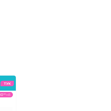
ТУК
10
96
лв.
69
99
€
/
136
89
лв.
709
99