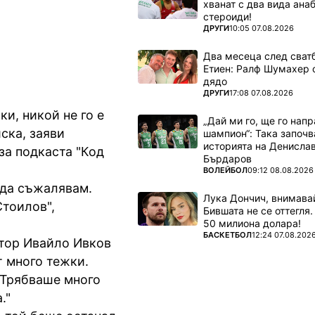
хванат с два вида ана
стероиди!
ПОВЕЧЕ ОТ
ДРУГИ
10:05 07.08.2026
Два месеца след сватб
Етиен: Ралф Шумахер 
дядо
ПОВЕЧЕ ОТ
ДРУГИ
17:08 07.08.2026
и, никой не го е
„Дай ми го, ще го нап
ска, заяви
шампион“: Така започв
историята на Денисла
за подкаста "Код
Бърдаров
ПОВЕЧЕ ОТ
ВОЛЕЙБОЛ
09:12 08.08.2026
 да съжалявам.
Лука Дончич, внимава
Стоилов",
Бившата не се оттегля.
50 милиона долара!
ПОВЕЧЕ ОТ
БАСКЕТБОЛ
12:24 07.08.202
ктор Ивайло Ивков
т много тежки.
. Трябваше много
."