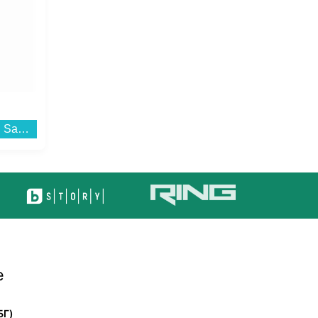
Слушалки с микрофон Samsung GALAXY BUDS 4 WHITE SM-R540NZWA , Bluetooth , IN-EAR (ТАПИ)...
Микровълнова фурна Toshiba MW-MM20PBK , 20 Литри, 800 W...
е
БГ)