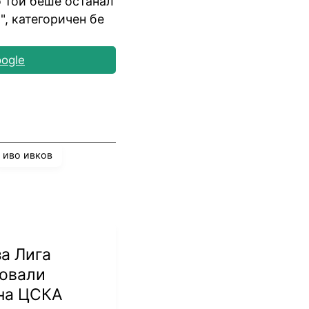
 той беше останал
, категоричен бе
ogle
иво ивков
а Лига
ровали
 на ЦСКА