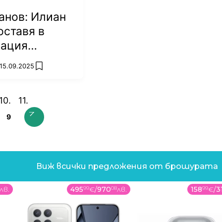
анов: Илиан
оставя в
уация
 15.09.2025
add favorites
9
Виж всички предложения от брошурата
лв.
495
99
€
/
970
08
лв.
158
99
€
/
3