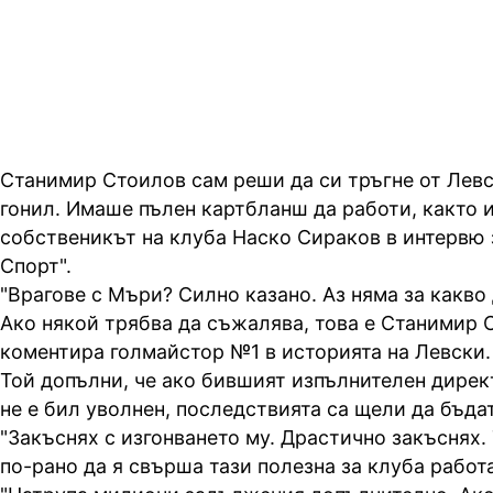
Левски
Станимир Стоилов сам реши да си тръгне от Левск
гонил. Имаше пълен картбланш да работи, както и
собственикът на клуба Наско Сираков в интервю 
Спорт".
"Врагове с Мъри? Силно казано. Аз няма за какво
Ако някой трябва да съжалява, това е Станимир 
коментира голмайстор №1 в историята на Левски.
Той допълни, че ако бившият изпълнителен дире
не е бил уволнен, последствията са щели да бъда
"Закъснях с изгонването му. Драстично закъснях
по-рано да я свърша тази полезна за клуба работа