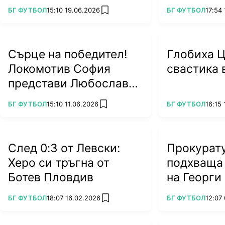
дълг
ПОВЕЧЕ ОТ
ПОВЕЧЕ ОТ
БГ ФУТБОЛ
15:10 19.06.2026
БГ ФУТБОЛ
17:54 
add favorites
Сърце на победител!
Глобиха 
Локомотив София
свастика 
представи Любослав
Пенев
ПОВЕЧЕ ОТ
ПОВЕЧЕ ОТ
БГ ФУТБОЛ
15:10 11.06.2026
БГ ФУТБОЛ
16:15 
add favorites
След 0:3 от Левски:
Прокурат
Херо си тръгна от
подхваща
Ботев Пловдив
на Георги
ПОВЕЧЕ ОТ
ПОВЕЧЕ ОТ
БГ ФУТБОЛ
18:07 16.02.2026
БГ ФУТБОЛ
12:07 
add favorites