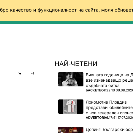
бро качество и функционалност на сайта, моля обновет
ФУТБОЛ (СВЯТ)
БАСКЕТБОЛ
ВОЛЕЙБОЛ
НАЙ-ЧЕТЕНИ
Бившата годеница на 
Share
save
взе изненадващо реше
съдебната битка
ПОВЕЧЕ ОТ
БАСКЕТБОЛ
22:16 06.08.202
Л МЪРИ, С
Локомотив Пловдив
представи юбилейните
с нов генерален спонс
я
ПОВЕЧЕ ОТ
ADVERTORIAL
17:41 17.07.202
кът на
Допинг! Български бо