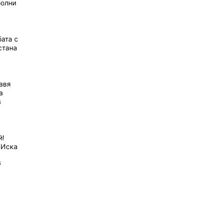
болни
ата с
стана
равя
а
в
й!
 Иска
6