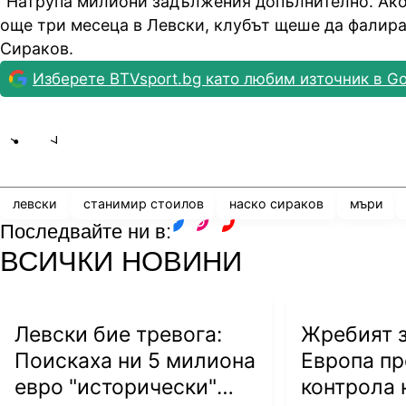
"Натрупа милиони задължения допълнително. Ако
още три месеца в Левски, клубът щеше да фалира"
Сираков.
Изберете BTVsport.bg като любим източник в Go
Share
save
левски
станимир стоилов
наско сираков
мъри
Последвайте ни в:
facebook
instagram
youtube
ВСИЧКИ НОВИНИ
Левски бие тревога:
Жребият з
Поискаха ни 5 милиона
Европа п
евро "исторически"
контрола