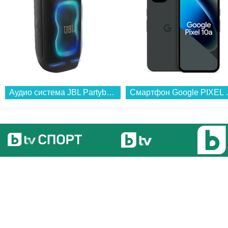
Аудио система JBL Partybox 130 BLK...
Смартфон Google PI