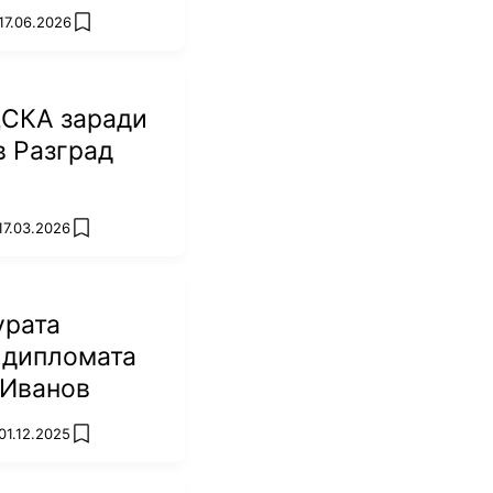
17.06.2026
add favorites
ЦСКА заради
в Разград
17.03.2026
add favorites
урата
 дипломата
 Иванов
01.12.2025
add favorites