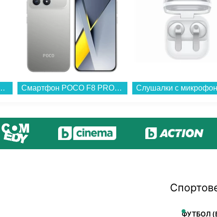
XEL 10a 128/8 OBSIDIAN , 128 GB, 8 GB...
Смартфон POCO F8 PRO 256/12 TITANIUM SILVER , 12 GB, 256 GB...
Спортов
ФУТБОЛ (