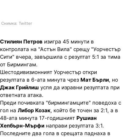
Бирмингам
Снимка: Twitter
Стилиян Петров
изигра 45 минути в
контролата на "Астън Вила" срещу "Уорчестър
Сити" вчера, завършила с резултат 5:1 за тима
от Бирмингам.
Шестодивизионният Уорчестър откри
резултата в 6-ата минута чрез
Мат Бърли
, но
Джак Грийлиш
успя да изравни резултата при
ответната атака.
Преди почивката "бирмингамците" поведоха с
гол на
Либор Козак
, който бе точен за 2:1, а в
48-ата минута 17-годишният
Рушиан
Хепбърн-Мърфи
направи резултата 3:1.
Последните два гола в срещата паднаха в