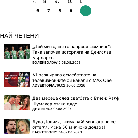
6
7
8
9
НАЙ-ЧЕТЕНИ
„Дай ми го, ще го направя шампион“:
Така започва историята на Денислав
Бърдаров
ПОВЕЧЕ ОТ
ВОЛЕЙБОЛ
09:12 08.08.2026
А1 разширява семейството на
телевизионните си канали с MAX One
ПОВЕЧЕ ОТ
ADVERTORIAL
16:02 20.05.2026
Два месеца след сватбата с Етиен: Ралф
Шумахер стана дядо
ПОВЕЧЕ ОТ
ДРУГИ
17:08 07.08.2026
Лука Дончич, внимавай! Бившата не се
оттегля. Иска 50 милиона долара!
ПОВЕЧЕ ОТ
БАСКЕТБОЛ
12:24 07.08.2026