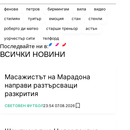
фенове
петров
бирмингам
вила
видео
стилиян
туитър
емоция
стан
стенли
роберто ди матео
старши треньор
астън
уорчестър сити
телфорд
Последвайте ни в:
facebook
instagram
youtube
ВСИЧКИ НОВИНИ
Масажистът на Марадона
направи разтърсващи
разкрития
ПОВЕЧЕ ОТ
СВЕТОВЕН ФУТБОЛ
23:54 07.08.2026
add favorites