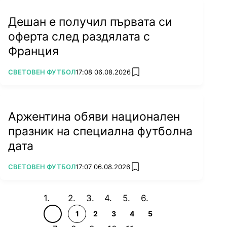
Дешан е получил първата си
оферта след раздялата с
Франция
ПОВЕЧЕ ОТ
СВЕТОВЕН ФУТБОЛ
17:08 06.08.2026
add favorites
Аржентина обяви национален
празник на специална футболна
дата
ПОВЕЧЕ ОТ
СВЕТОВЕН ФУТБОЛ
17:07 06.08.2026
add favorites
1
2
3
4
5