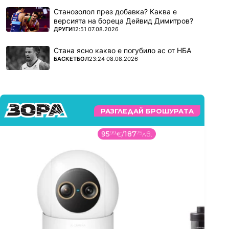
Станозолол през добавка? Каква е
версията на бореца Дейвид Димитров?
ПОВЕЧЕ ОТ
ДРУГИ
12:51 07.08.2026
Стана ясно какво е погубило ас от НБА
ПОВЕЧЕ ОТ
БАСКЕТБОЛ
23:24 08.08.2026
РАЗГЛЕДАЙ БРОШУРАТА
579
99
€
/
1134
37
лв.