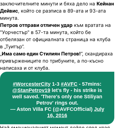
заключителните минути и бяха дело на
Кейнан
Дейвис
, който се разписа в 89-ата и 93-ата
минута.
Петров отправи отличен удар
към вратата на
"Уорчестър" в 57-та минута, който бе
отбелязан от официалната страница на клуба
в „Туитър”.
„
Има само един Стилиян Петров!
”, скандираха
привържениците по трибуните, а по-късно
написаха и от клуба.
#WorcesterCity
1-3
#AVFC
- 57mins:
@StanPetrov19
let's fly - his strike is
well saved. 'There's only one Stiliyan
Petrov' rings out.
— Aston Villa FC (@AVFCOfficial)
July
16, 2016
Най емоционалният момент дойде след края