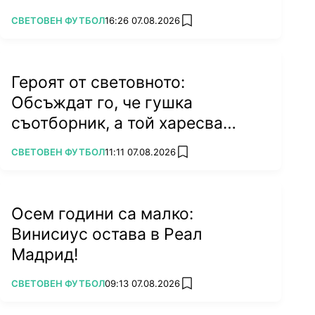
ПОВЕЧЕ ОТ
СВЕТОВЕН ФУТБОЛ
16:26 07.08.2026
add favorites
Героят от световното:
Обсъждат го, че гушка
съотборник, а той харесва
бившата на колега
ПОВЕЧЕ ОТ
СВЕТОВЕН ФУТБОЛ
11:11 07.08.2026
add favorites
Осем години са малко:
Винисиус остава в Реал
Мадрид!
ПОВЕЧЕ ОТ
СВЕТОВЕН ФУТБОЛ
09:13 07.08.2026
add favorites