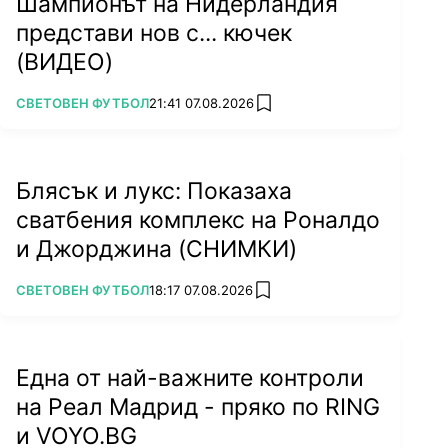
Шампионът на Нидерландия
представи нов с... кючек
(ВИДЕО)
ПОВЕЧЕ ОТ
СВЕТОВЕН ФУТБОЛ
21:41 07.08.2026
add favorites
Блясък и лукс: Показаха
сватбения комплекс на Роналдо
и Джорджина (СНИМКИ)
ПОВЕЧЕ ОТ
СВЕТОВЕН ФУТБОЛ
18:17 07.08.2026
add favorites
Една от най-важните контроли
на Реал Мадрид - пряко по RING
и VOYO.BG