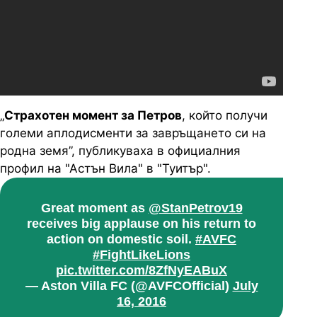
„
Страхотен момент за Петров
, който получи
големи аплодисменти за завръщането си на
родна земя”, публикуваха в официалния
профил на "Астън Вила" в "Туитър".
Great moment as
@StanPetrov19
receives big applause on his return to
action on domestic soil.
#AVFC
#FightLikeLions
pic.twitter.com/8ZfNyEABuX
— Aston Villa FC (@AVFCOfficial)
July
16, 2016