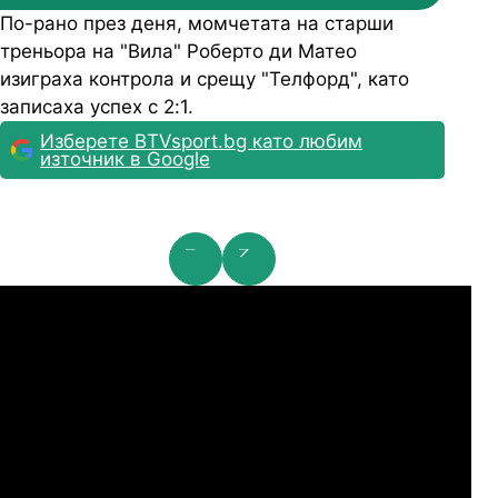
По-рано през деня, момчетата на старши
треньора на "Вила" Роберто ди Матео
изиграха контрола и срещу "Телфорд", като
записаха успех с 2:1.
Изберете BTVsport.bg като любим
източник в Google
мпионска лига: 2nd Qualifying Round
Ша
07.2026
19:00
04.
Арарат-Армениа
Шамрок Роувърс
07.2026
19:00
04.