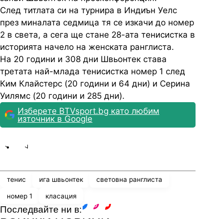
След титлата си на турнира в Индиън Уелс
през миналата седмица тя се изкачи до номер
2 в света, а сега ще стане 28-ата тенисистка в
историята начело на женската ранглиста.
На 20 години и 308 дни Швьонтек става
третата най-млада тенисистка номер 1 след
Ким Клайстерс (20 години и 64 дни) и Серина
Уилямс (20 години и 285 дни).
Изберете BTVsport.bg като любим
източник в Google
Share
save
тенис
ига швьонтек
световна ранглиста
номер 1
класация
Последвайте ни в:
facebook
instagram
youtube