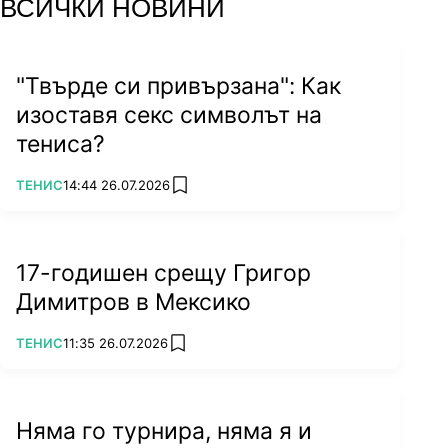
ВСИЧКИ НОВИНИ
"Твърде си привързана": Как
изоставя секс символът на
тениса?
ПОВЕЧЕ ОТ
ТЕНИС
14:44 26.07.2026
add favorites
17-годишен срещу Григор
Димитров в Мексико
ПОВЕЧЕ ОТ
ТЕНИС
11:35 26.07.2026
add favorites
Няма го турнира, няма я и