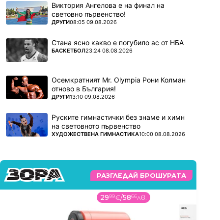
Виктория Ангелова е на финал на
световно първенство!
ПОВЕЧЕ ОТ
ДРУГИ
08:05 09.08.2026
Стана ясно какво е погубило ас от НБА
ПОВЕЧЕ ОТ
БАСКЕТБОЛ
23:24 08.08.2026
Осемкратният Mr. Olympia Рони Колман
отново в България!
ПОВЕЧЕ ОТ
ДРУГИ
13:10 09.08.2026
Руските гимнастички без знаме и химн
на световното първенство
ПОВЕЧЕ ОТ
ХУДОЖЕСТВЕНА ГИМНАСТИКА
10:00 08.08.2026
РАЗГЛЕДАЙ БРОШУРАТА
29
99
€
/
58
66
лв.