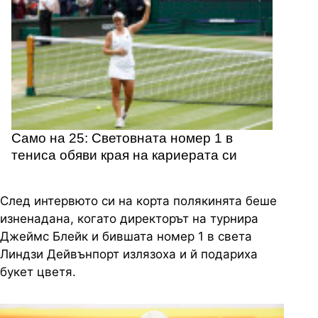
Само на 25: Световната номер 1 в
тениса обяви края на кариерата си
След интервюто си на корта полякинята беше
изненадана, когато директорът на турнира
Джеймс Блейк и бившата номер 1 в света
Линдзи Дейвънпорт излязоха и й подариха
букет цветя.