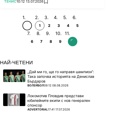
ПОВЕЧЕ ОТ
ТЕНИС
10:12 13.07.2026
add favorites
1
2
3
4
5
6
7
8
9
НАЙ-ЧЕТЕНИ
„Дай ми го, ще го направя шампион“:
Така започва историята на Денислав
Бърдаров
ПОВЕЧЕ ОТ
ВОЛЕЙБОЛ
09:12 08.08.2026
Локомотив Пловдив представи
юбилейните екипи с нов генерален
спонсор
ПОВЕЧЕ ОТ
ADVERTORIAL
17:41 17.07.2026