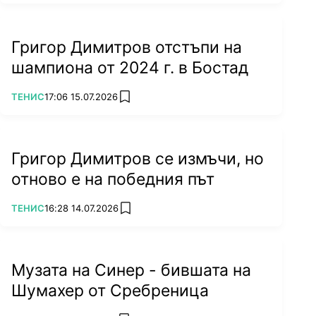
Григор Димитров отстъпи на
шампиона от 2024 г. в Бостад
ПОВЕЧЕ ОТ
ТЕНИС
17:06 15.07.2026
add favorites
Григор Димитров се измъчи, но
отново е на победния път
ПОВЕЧЕ ОТ
ТЕНИС
16:28 14.07.2026
add favorites
Музата на Синер - бившата на
Шумахер от Сребреница