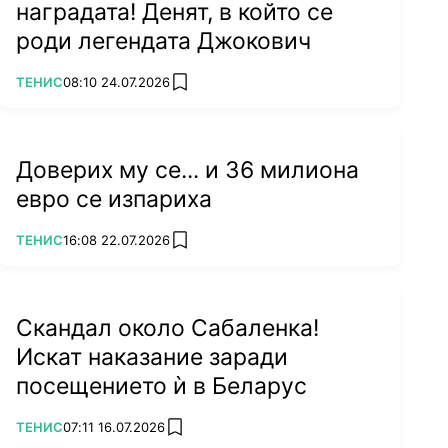
наградата! Денят, в който се
роди легендата Джокович
ПОВЕЧЕ ОТ
ТЕНИС
08:10 24.07.2026
add favorites
Доверих му се... и 36 милиона
евро се изпариха
ПОВЕЧЕ ОТ
ТЕНИС
16:08 22.07.2026
add favorites
Скандал около Сабаленка!
Искат наказание заради
посещението ѝ в Беларус
ПОВЕЧЕ ОТ
ТЕНИС
07:11 16.07.2026
add favorites