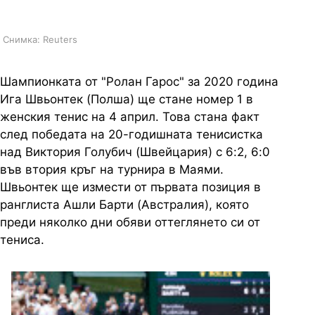
Снимка: Reuters
Шампионката от "Ролан Гарос" за 2020 година
Ига Швьонтек (Полша) ще стане номер 1 в
женския тенис на 4 април. Това стана факт
след победата на 20-годишната тенисистка
над Виктория Голубич (Швейцария) с 6:2, 6:0
във втория кръг на турнира в Маями.
Швьонтек ще измести от първата позиция в
ранглиста Ашли Барти (Австралия), която
преди няколко дни обяви оттеглянето си от
тениса.