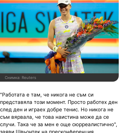
Снимка: Reuters
"Работата е там, че никога не съм си
представяла този момент. Просто работех ден
след ден и играех добре тенис. Но никога не
съм вярвала, че това наистина може да се
случи. Така че за мен е още сюрреалистично",
заяви Швьонтек на пресконференция.