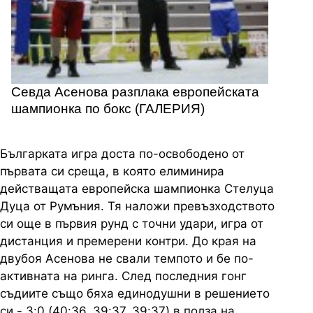
Севда Асенова разплака европейската
шампионка по бокс (ГАЛЕРИЯ)
Българката игра доста по-освободено от
първата си среща, в която елиминира
действащата европейска шампионка Стелуца
Дуца от Румъния. Тя наложи превъзходството
си още в първия рунд с точни удари, игра от
дистанция и премерени контри. До края на
двубоя Асенова не свали темпото и бе по-
активната на ринга. След последния гонг
съдиите също бяха единодушни в решението
си - 3:0 (40:36, 39:37, 39:37) в полза на