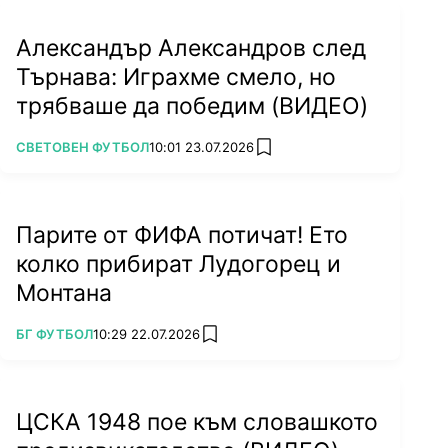
Александър Александров след
Търнава: Играхме смело, но
трябваше да победим (ВИДЕО)
ПОВЕЧЕ ОТ
СВЕТОВЕН ФУТБОЛ
10:01 23.07.2026
add favorites
Парите от ФИФА потичат! Ето
колко прибират Лудогорец и
Монтана
ПОВЕЧЕ ОТ
БГ ФУТБОЛ
10:29 22.07.2026
add favorites
ЦСКА 1948 пое към словашкото