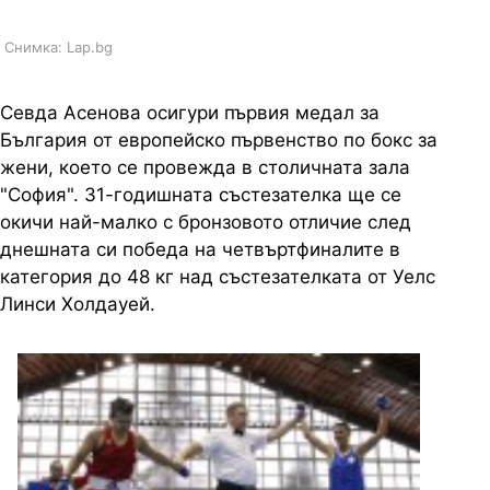
Снимка: Lap.bg
Севда Асенова осигури първия медал за
България от европейско първенство по бокс за
жени, което се провежда в столичната зала
"София". 31-годишната състезателка ще се
окичи най-малко с бронзовото отличие след
днешната си победа на четвъртфиналите в
категория до 48 кг над състезателката от Уелс
Линси Холдауей.