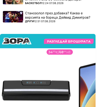
ПОВЕЧЕ ОТ
БАСКЕТБОЛ
12:24 07.08.2026
Станозолол през добавка? Каква е
версията на бореца Дейвид Димитров?
ПОВЕЧЕ ОТ
ДРУГИ
12:51 07.08.2026
РАЗГЛЕДАЙ БРОШУРАТА
34
99
€
/
68
44
лв.