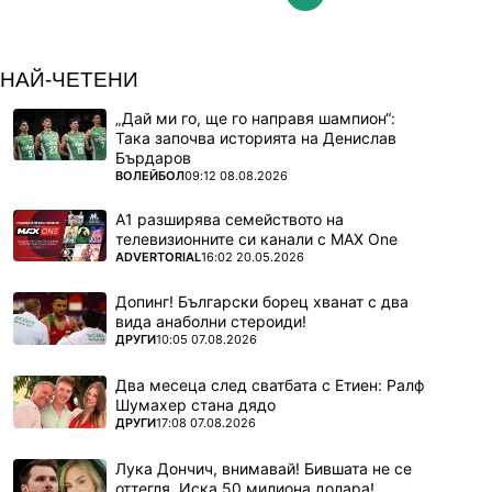
НАЙ-ЧЕТЕНИ
„Дай ми го, ще го направя шампион“:
Така започва историята на Денислав
Бърдаров
ПОВЕЧЕ ОТ
ВОЛЕЙБОЛ
09:12 08.08.2026
А1 разширява семейството на
телевизионните си канали с MAX One
ПОВЕЧЕ ОТ
ADVERTORIAL
16:02 20.05.2026
Допинг! Български борец хванат с два
вида анаболни стероиди!
ПОВЕЧЕ ОТ
ДРУГИ
10:05 07.08.2026
Два месеца след сватбата с Етиен: Ралф
Шумахер стана дядо
ПОВЕЧЕ ОТ
ДРУГИ
17:08 07.08.2026
Лука Дончич, внимавай! Бившата не се
оттегля. Иска 50 милиона долара!