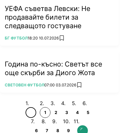
УЕФА съветва Левски: Не
продавайте билети за
следващото гостуване
ПОВЕЧЕ ОТ
БГ ФУТБОЛ
18:20 10.07.2026
add favorites
Година по-късно: Светът все
още скърби за Диого Жота
ПОВЕЧЕ ОТ
СВЕТОВЕН ФУТБОЛ
07:00 03.07.2026
add favorites
1
2
3
4
5
6
7
8
9