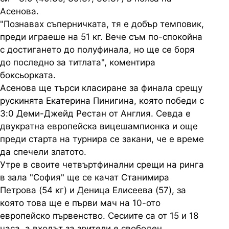
Асенова.
"Познавах съперничката, тя е добър темповик,
преди играеше на 51 кг. Вече съм по-спокойна
с достигането до полуфинала, но ще се боря
до последно за титлата", коментира
боксьорката.
Асенова ще търси класиране за финала срещу
рускинята Екатерина Пинигина, която победи с
3:0 Деми-Джейд Рестан от Англия. Севда е
двукратна европейска вицешампионка и още
преди старта на турнира се закани, че е време
да спечели златото.
Утре в своите четвъртфинални срещи на ринга
в зала "София" ще се качат Станимира
Петрова (54 кг) и Деница Елисеева (57), за
която това ще е първи мач на 10-ото
европейско първенство. Сесиите са от 15 и 18
часа, а входът за зрители е свободен.