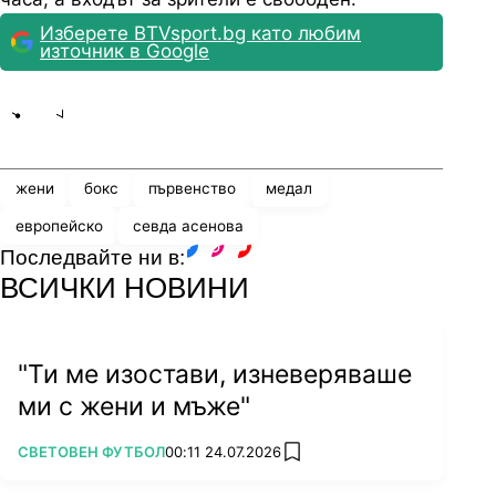
Изберете BTVsport.bg като любим
източник в Google
Share
save
жени
бокс
първенство
медал
европейско
севда асенова
Последвайте ни в:
facebook
instagram
youtube
ВСИЧКИ НОВИНИ
"Ти ме изостави, изневеряваше
ми с жени и мъже"
ПОВЕЧЕ ОТ
СВЕТОВЕН ФУТБОЛ
00:11 24.07.2026
add favorites