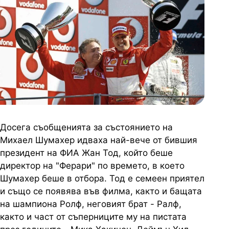
Досега съобщенията за състоянието на
Михаел Шумахер идваха най-вече от бившия
президент на ФИА Жан Тод, който беше
директор на "Ферари" по времето, в което
Шумахер беше в отбора. Тод е семеен приятел
и също се появява във филма, както и бащата
на шампиона Ролф, неговият брат - Ралф,
както и част от съперниците му на пистата