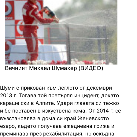
Вечният Михаел Шумахер (ВИДЕО)
Шуми е прикован към леглото от декември
2013 г. Тогава той претърпя инцидент, докато
караше ски в Алпите. Удари главата си тежко
и бе поставен в изкуствена кома. От 2014 г. се
възстановява в дома си край Женевското
езеро, където получава ежедневна грижа и
преминава през рехабилитация, но оскъдна