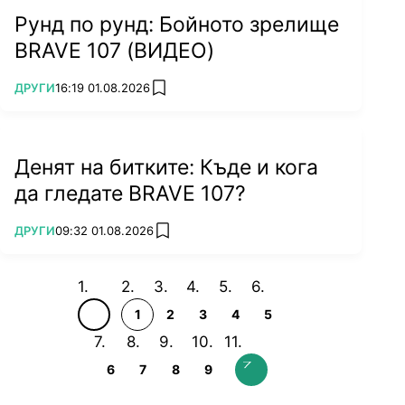
Рунд по рунд: Бойното зрелище
BRAVE 107 (ВИДЕО)
ПОВЕЧЕ ОТ
ДРУГИ
16:19 01.08.2026
add favorites
Денят на битките: Къде и кога
да гледате BRAVE 107?
ПОВЕЧЕ ОТ
ДРУГИ
09:32 01.08.2026
add favorites
1
2
3
4
5
6
7
8
9