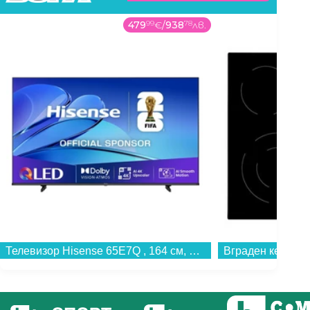
479
99
€
/
938
78
лв.
Телевизор Hisense 65E7Q , 164 см, 3840x2160 UHD-4K , 65 inch, QLED ...