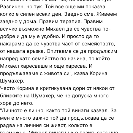
Различен, но тук. Той все още ми показва
колко е силен всеки ден. Заедно сме. Живеем
заедно у дома. Правим терапия. Правим
всичко възможно Михаел да се чувства по-
добре и да му е удобно. И просто да го
накараме да се чувства част от семейството,
от нашата връзка. Опитваме се да продължим
напред като семейство по начина, по който
Михаел харесваше и още харесва. И
продължаваме с живота си", казва Корина
Шумахер.
Често Корина е критикувана дори от някои от
близките на Шумахер, че не допуска много
хора до него.
"Личното е лично, както той винаги казвал. За
мен е много важно той да продължава да се
радва на личния си живот, колкото е
възможно. Михаел винаги ни е пазил, сега ние