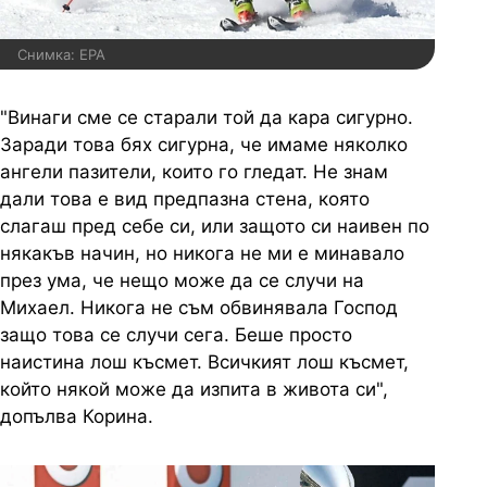
Снимка: EPA
"Винаги сме се старали той да кара сигурно.
Заради това бях сигурна, че имаме няколко
ангели пазители, които го гледат. Не знам
дали това е вид предпазна стена, която
слагаш пред себе си, или защото си наивен по
някакъв начин, но никога не ми е минавало
през ума, че нещо може да се случи на
Михаел. Никога не съм обвинявала Господ
защо това се случи сега. Беше просто
наистина лош късмет. Всичкият лош късмет,
който някой може да изпита в живота си",
допълва Корина.