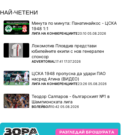
НАЙ-ЧЕТЕНИ
Минута по минута: Панатинайкос - ЦСКА
1948 1:1
ПОВЕЧЕ ОТ
ЛИГА НА КОНФЕРЕНЦИИТЕ
20:10 05.08.2026
Локомотив Пловдив представи
юбилейните екипи с нов генерален
спонсор
ПОВЕЧЕ ОТ
ADVERTORIAL
17:41 17.07.2026
ЦСКА 1948 пропусна да удари ПАО
насред Атина (ВИДЕО)
ПОВЕЧЕ ОТ
ЛИГА НА КОНФЕРЕНЦИИТЕ
23:26 05.08.2026
Теодор Салпаров - българският №1 в
Шампионската лига
ПОВЕЧЕ ОТ
ВОЛЕЙБОЛ
10:42 05.08.2026
РАЗГЛЕДАЙ БРОШУРАТА