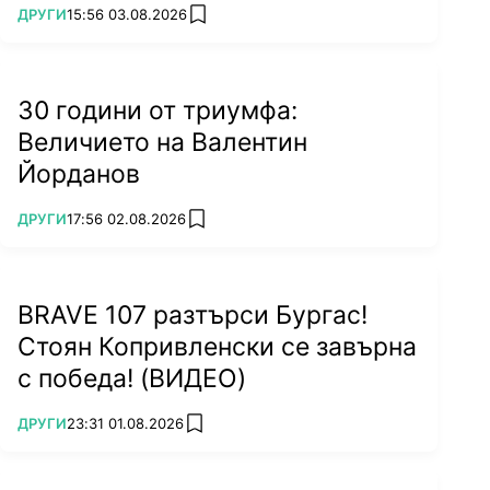
ПОВЕЧЕ ОТ
ДРУГИ
15:56 03.08.2026
add favorites
30 години от триумфа:
Величието на Валентин
Йорданов
ПОВЕЧЕ ОТ
ДРУГИ
17:56 02.08.2026
add favorites
BRAVE 107 разтърси Бургас!
Стоян Копривленски се завърна
с победа! (ВИДЕО)
ПОВЕЧЕ ОТ
ДРУГИ
23:31 01.08.2026
add favorites