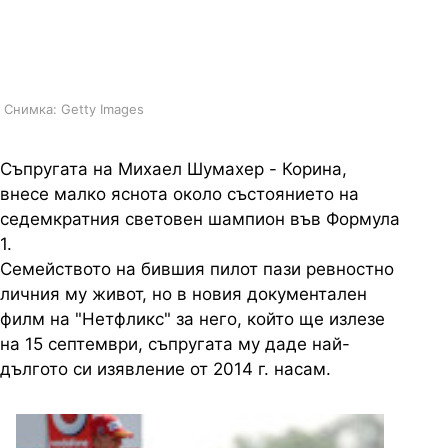
седемкратния световен шампион
във Формула 1
Снимка: Getty Images
Съпругата на Михаел Шумахер - Корина,
внесе малко яснота около състоянието на
седемкратния световен шампион във Формула
1.
Семейството на бившия пилот пази ревностно
личния му живот, но в новия документален
филм на "Нетфликс" за него, който ще излезе
на 15 септември, съпругата му даде най-
дългото си изявление от 2014 г. насам.