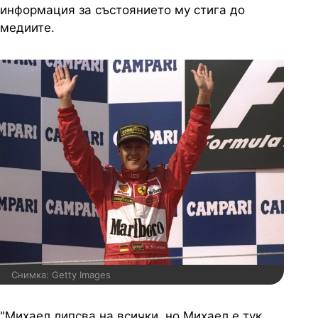
информация за състоянието му стига до
медиите.
Снимка: Getty Images
"Михаел липсва на всички, но Михаел е тук.