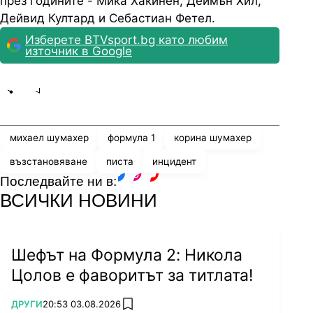
през годините - Мика Хакинен, Деймън Хил,
Дейвид Култард и Себастиан Фетел.
Изберете BTVsport.bg като любим
източник в Google
Share
save
михаел шумахер
формула 1
корина шумахер
възстановяване
писта
инцидент
Последвайте ни в:
facebook
instagram
youtube
ВСИЧКИ НОВИНИ
Шефът на Формула 2: Никола
Цолов е фаворитът за титлата!
ПОВЕЧЕ ОТ
ДРУГИ
20:53 03.08.2026
add favorites