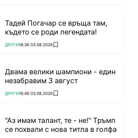
Тадей Погачар се връща там,
където се роди легендата!
ПОВЕЧЕ ОТ
ДРУГИ
18:36 03.08.2026
add favorites
Двама велики шампиони - един
незабравим 3 август
ПОВЕЧЕ ОТ
ДРУГИ
16:46 03.08.2026
add favorites
"Аз имам талант, те - не!" Тръмп
се похвали с нова титла в голфа