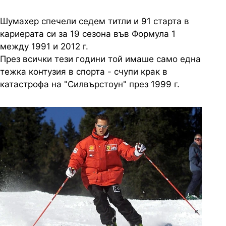
Шумахер спечели седем титли и 91 старта в
кариерата си за 19 сезона във Формула 1
между 1991 и 2012 г.
През всички тези години той имаше само една
тежка контузия в спорта - счупи крак в
катастрофа на "Силвърстоун" през 1999 г.