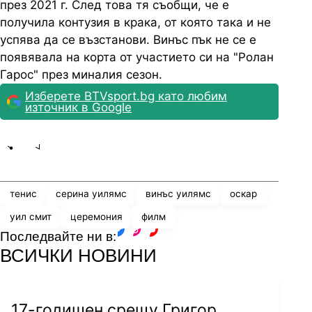
през 2021 г. След това тя съобщи, че е
получила контузия в крака, от която така и не
успява да се възстанови. Винъс пък не се е
появявала на корта от участието си на "Ролан
Гарос" през миналия сезон.
Изберете BTVsport.bg като любим
източник в Google
Share
save
тенис
серина уилямс
винъс уилямс
оскар
уил смит
церемония
филм
Последвайте ни в:
facebook
instagram
youtube
ВСИЧКИ НОВИНИ
17-годишен срещу Григор