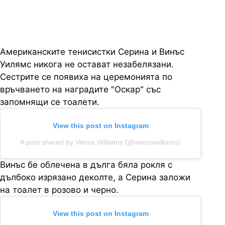
Американските тенисистки Серина и Винъс
Уилямс никога не остават незабелязани.
Сестрите се появиха на церемонията по
връчването на наградите "Оскар" със
запомнящи се тоалети.
View this post on Instagram
A post shared by Venus Williams (@venuswilliams)
Винъс бе облечена в дълга бяла рокля с
дълбоко изрязано деколте, а Серина заложи
на тоалет в розово и черно.
View this post on Instagram