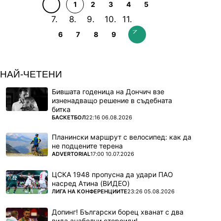
1
2
3
4
5
6
7
8
9
НАЙ-ЧЕТЕНИ
Бившата годеница на Дончич взе
изненадващо решение в съдебната
битка
ПОВЕЧЕ ОТ
БАСКЕТБОЛ
22:16 06.08.2026
Планински маршрут с велосипед: как да
не подцените терена
ПОВЕЧЕ ОТ
ADVERTORIAL
17:00 10.07.2026
ЦСКА 1948 пропусна да удари ПАО
насред Атина (ВИДЕО)
ПОВЕЧЕ ОТ
ЛИГА НА КОНФЕРЕНЦИИТЕ
23:26 05.08.2026
Допинг! Български борец хванат с два
вида анаболни стероиди!