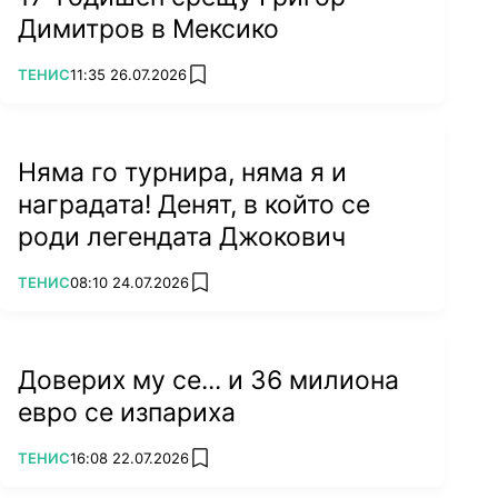
Димитров в Мексико
ПОВЕЧЕ ОТ
ТЕНИС
11:35 26.07.2026
add favorites
Няма го турнира, няма я и
наградата! Денят, в който се
роди легендата Джокович
ПОВЕЧЕ ОТ
ТЕНИС
08:10 24.07.2026
add favorites
Доверих му се... и 36 милиона
евро се изпариха
ПОВЕЧЕ ОТ
ТЕНИС
16:08 22.07.2026
add favorites