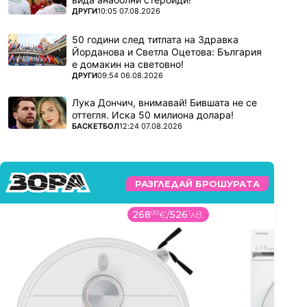
ПОВЕЧЕ ОТ
ДРУГИ
10:05 07.08.2026
50 години след титлата на Здравка
Йорданова и Светла Оцетова: България
е домакин на световно!
ПОВЕЧЕ ОТ
ДРУГИ
09:54 06.08.2026
Лука Дончич, внимавай! Бившата не се
оттегля. Иска 50 милиона долара!
ПОВЕЧЕ ОТ
БАСКЕТБОЛ
12:24 07.08.2026
РАЗГЛЕДАЙ БРОШУРАТА
268
99
€
/
526
1
лв.