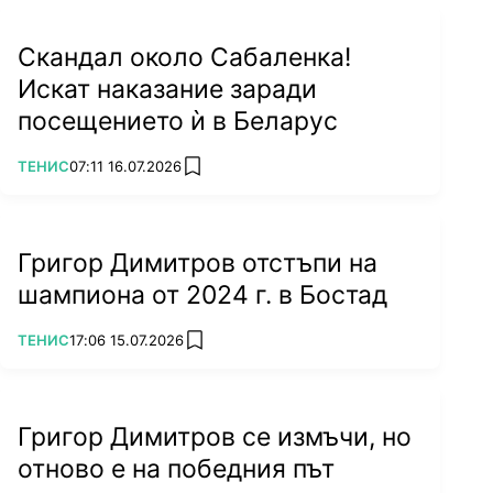
Скандал около Сабаленка!
Искат наказание заради
посещението ѝ в Беларус
ПОВЕЧЕ ОТ
ТЕНИС
07:11 16.07.2026
add favorites
Григор Димитров отстъпи на
шампиона от 2024 г. в Бостад
ПОВЕЧЕ ОТ
ТЕНИС
17:06 15.07.2026
add favorites
Григор Димитров се измъчи, но
отново е на победния път