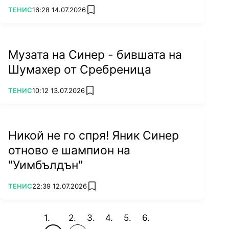
ПОВЕЧЕ ОТ
ТЕНИС
16:28 14.07.2026
add favorites
Музата на Синер - бившата на
Шумахер от Сребреница
ПОВЕЧЕ ОТ
ТЕНИС
10:12 13.07.2026
add favorites
Никой не го спря! Яник Синер
отново е шампион на
"Уимбълдън"
ПОВЕЧЕ ОТ
ТЕНИС
22:39 12.07.2026
add favorites