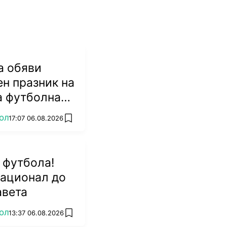
а обяви
н празник на
а футболна
ОЛ
17:07 06.08.2026
add favorites
 футбола!
национал до
авета
ОЛ
13:37 06.08.2026
add favorites