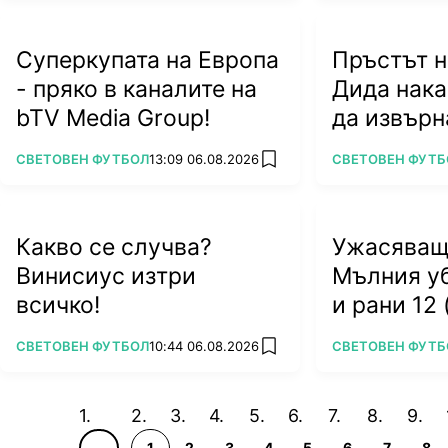
Суперкупата на Европа
Пръстът н
- пряко в каналите на
Дида нака
bTV Media Group!
да извърн
(ВИДЕО)
ПОВЕЧЕ ОТ
ПОВЕЧЕ ОТ
СВЕТОВЕН ФУТБОЛ
13:09 06.08.2026
СВЕТОВЕН ФУТБ
add favorites
Какво се случва?
Ужасяващ
Винисиус изтри
Мълния у
всичко!
и рани 12
ПОВЕЧЕ ОТ
ПОВЕЧЕ ОТ
СВЕТОВЕН ФУТБОЛ
10:44 06.08.2026
СВЕТОВЕН ФУТБ
add favorites
1
2
3
4
5
6
7
8