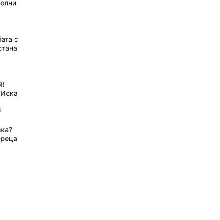
болни
ата с
стана
й!
 Иска
6
вка?
ореца