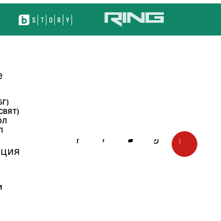
е
БГ)
СВЯТ)
ОЛ
Л
ция
И