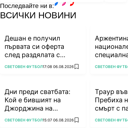
Последвайте ни в:
facebook
instagram
youtube
ВСИЧКИ НОВИНИ
Дешан е получил
Аржентин
първата си оферта
национале
след раздялата с
специалн
Франция
дата
ПОВЕЧЕ ОТ
ПОВЕЧЕ ОТ
СВЕТОВЕН ФУТБОЛ
17:08 06.08.2026
СВЕТОВЕН ФУТБ
add favorites
Дни преди сватбата:
Траур във
Кой е бившият на
Пребиха 
Джорджина на
смърт с п
Роналдо?
ПОВЕЧЕ ОТ
ПОВЕЧЕ ОТ
СВЕТОВЕН ФУТБОЛ
15:07 06.08.2026
СВЕТОВЕН ФУТБ
add favorites