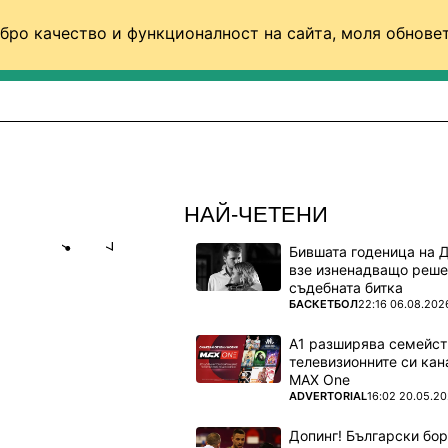
бро качество и функционалност на сайта, моля обновет
ФУТБОЛ (СВЯТ)
БАСКЕТБОЛ
ВОЛЕЙБОЛ
НАЙ-ЧЕТЕНИ
Бившата годеница на 
Share
save
взе изненадващо реше
съдебната битка
ПОВЕЧЕ ОТ
БАСКЕТБОЛ
22:16 06.08.202
ТЪН ВИЛА
А1 разширява семейст
 клуб
телевизионните си кан
MAX One
ПОВЕЧЕ ОТ
ADVERTORIAL
16:02 20.05.2
и
Допинг! Български бо