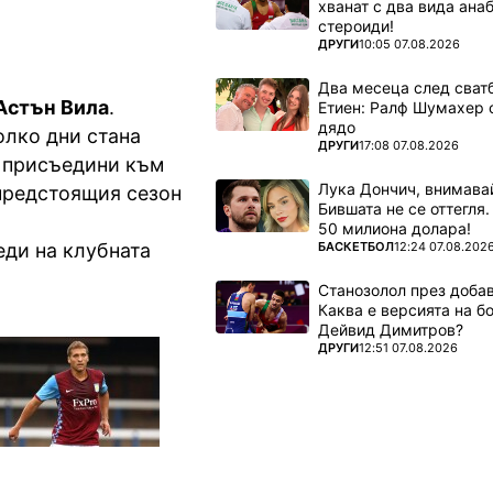
хванат с два вида ана
стероиди!
ПОВЕЧЕ ОТ
ДРУГИ
10:05 07.08.2026
Два месеца след сватб
Астън Вила
.
Етиен: Ралф Шумахер 
дядо
олко дни стана
ПОВЕЧЕ ОТ
ДРУГИ
17:08 07.08.2026
е присъедини към
Лука Дончич, внимава
 предстоящия сезон
Бившата не се оттегля.
50 милиона долара!
ПОВЕЧЕ ОТ
БАСКЕТБОЛ
12:24 07.08.202
ди на клубната
Станозолол през доба
Каква е версията на б
Дейвид Димитров?
ПОВЕЧЕ ОТ
ДРУГИ
12:51 07.08.2026