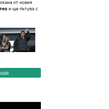
окана от новия
тео
и ще пътува с
ogle
Шампионска лига: 3rd Qualifyi
04.08.2026
03:00