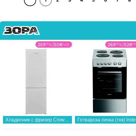
259
99
€
/
508
5
лв.
269
99
€
/
528
06
Хладилник с фризер Crown GN 3130E , 268 l, E , Бял , Статична...
Гот