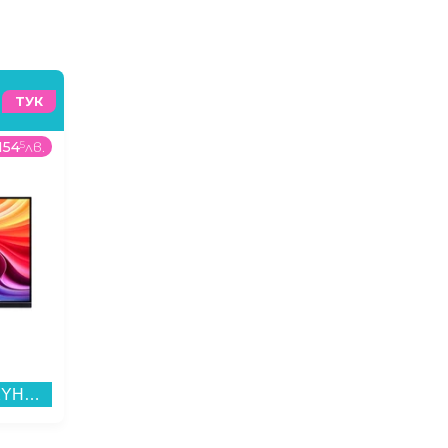
ТУК
154
5
лв.
379
99
€
/
743
2
лв.
869
00
Монитор ACER SA242YH1bi UM.QS2EE.109 , 23.80...
Аудио система JBL Partybox 130 BLK...