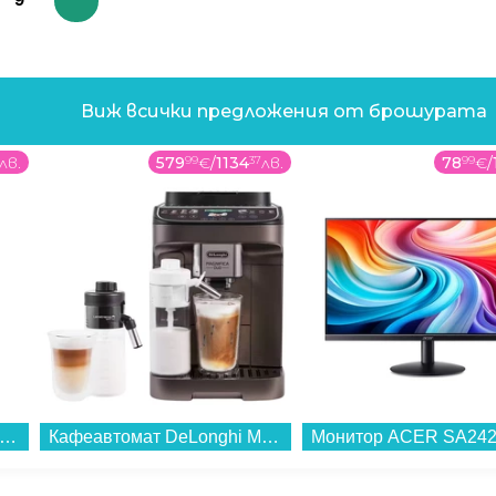
Виж всички предложения от брошурата
лв.
579
99
€
/
1134
37
лв.
78
99
€
/
варска печка (ток) Indesit I5E5PMS , 4 ток , INOX...
Кафеавтомат DeLonghi MAGNIFICA DUO ECAM330.80.TXB...