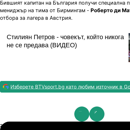
Бившият капитан на България получи специална п
мениджър на тима от Бирмингам -
Роберто ди Ма
отбора за лагера в Австрия.
Стилиян Петров - човекът, който никога
не се предава (ВИДЕО)
Изберете BTVsport.bg като любим източник в Go
Шампионска лига: 2nd Qualifying Round
21.07.2026
19:00