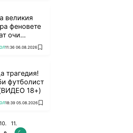
а великия
ра феновете
ат очи
ОЛ
11:36 06.08.2026
add favorites
а трагедия!
би футболист
 (ВИДЕО 18+)
ОЛ
18:39 05.08.2026
add favorites
9