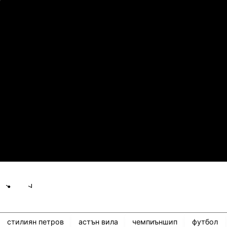
2
0
Арарат-Армениа
Ш
21.07.2026
19:00
1
0
Сабах Баку
К
21.07.2026
19:00
0
2
Сабуртало
С
21.07.2026
19:00
3
0
Мджельби
Л
Share
save
стилиян петров
астън вила
чемпиъншип
футбол