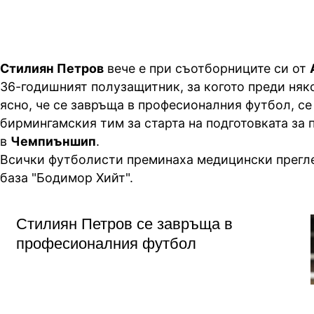
Стилиян Петров
вече е при съотборниците си от
36-годишният полузащитник, за когото преди няк
ясно, че се завръща в професионалния футбол, с
бирмингамския тим за старта на подготовката за
в
Чемпиъншип
.
Всички футболисти преминаха медицински прегле
база "Бодимор Хийт".
Стилиян Петров се завръща в
професионалния футбол