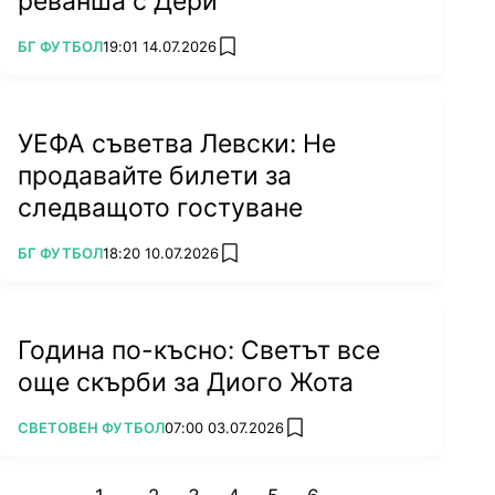
реванша с Дери
ПОВЕЧЕ ОТ
БГ ФУТБОЛ
19:01 14.07.2026
add favorites
УЕФА съветва Левски: Не
продавайте билети за
следващото гостуване
ПОВЕЧЕ ОТ
БГ ФУТБОЛ
18:20 10.07.2026
add favorites
Година по-късно: Светът все
още скърби за Диого Жота
ПОВЕЧЕ ОТ
СВЕТОВЕН ФУТБОЛ
07:00 03.07.2026
add favorites