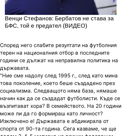
Венци Стефанов: Бербатов не става за
БФС, той е предател (ВИДЕО)
Според него слабите резултати на футболния
терен на националния отбор в последните
години се дължат на неправилна политика на
държавата.
"Ние сме надолу след 1995 г., след като мина
това поколение, което беше създадено през
социализма. Следващото няма база, нямаше
начин как да се създадат футболисти. Къде се
възпитават хора? В семейството. На 20 години
може ли да го формираш като личност?
Изключено е! Държавата е абдикирала от
спорта от 90-та година. Сега казваме, че ще