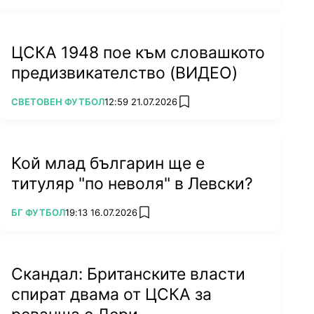
ЦСКА 1948 пое към словашкото
предизвикателство (ВИДЕО)
ПОВЕЧЕ ОТ
СВЕТОВЕН ФУТБОЛ
12:59 21.07.2026
add favorites
Кой млад българин ще е
титуляр "по неволя" в Левски?
ПОВЕЧЕ ОТ
БГ ФУТБОЛ
19:13 16.07.2026
add favorites
Скандал: Британските власти
спират двама от ЦСКА за