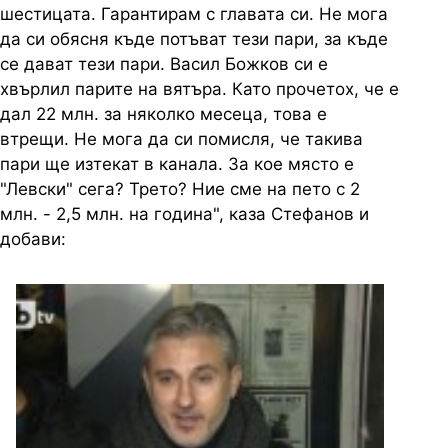
шестицата. Гарантирам с главата си. Не мога
да си обясня къде потъват тези пари, за къде
се дават тези пари. Васил Божков си е
хвърлил парите на вятъра. Като прочетох, че е
дал 22 млн. за няколко месеца, това е
втрещи. Не мога да си помисля, че такива
пари ще изтекат в канала. За кое място е
"Левски" сега? Трето? Ние сме на пето с 2
млн. - 2,5 млн. на година", каза Стефанов и
добави: