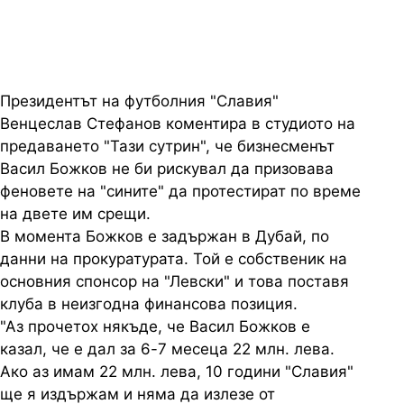
Президентът на футболния "Славия"
Венцеслав Стефанов коментира в студиото на
предаването "Тази сутрин", че бизнесменът
Васил Божков не би рискувал да призовава
феновете на "сините" да протестират по време
на двете им срещи.
В момента Божков е задържан в Дубай, по
данни на прокуратурата. Той е собственик на
основния спонсор на "Левски" и това поставя
клуба в неизгодна финансова позиция.
"Аз прочетох някъде, че Васил Божков е
казал, че е дал за 6-7 месеца 22 млн. лева.
Ако аз имам 22 млн. лева, 10 години "Славия"
ще я издържам и няма да излезе от