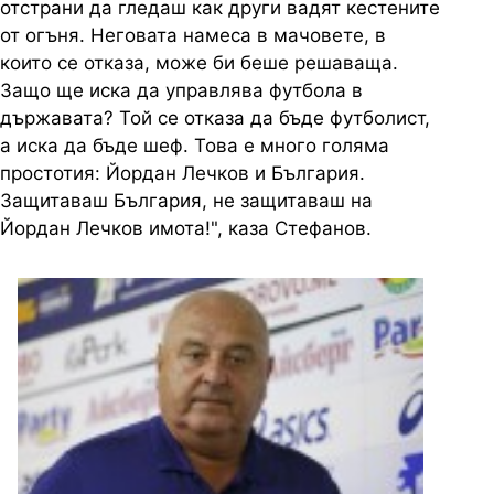
отстрани да гледаш как други вадят кестените
от огъня. Неговата намеса в мачовете, в
които се отказа, може би беше решаваща.
Защо ще иска да управлява футбола в
държавата? Той се отказа да бъде футболист,
а иска да бъде шеф. Това е много голяма
простотия: Йордан Лечков и България.
Защитаваш България, не защитаваш на
Йордан Лечков имота!", каза Стефанов.