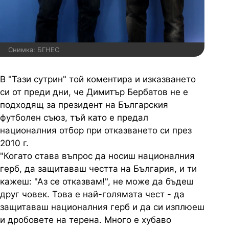
Снимка: БГНЕС
В "Тази сутрин" той коментира и изказването
си от преди дни, че Димитър Бербатов не е
подходящ за президент на Българския
футболен съюз, тъй като е предал
националния отбор при отказването си през
2010 г.
"Когато става въпрос да носиш националния
герб, да защитаваш честта на България, и ти
кажеш: "Аз се отказвам!", не може да бъдеш
друг човек. Това е най-голямата чест - да
защитаваш националния герб и да си изплюеш
и дробовете на терена. Много е хубаво