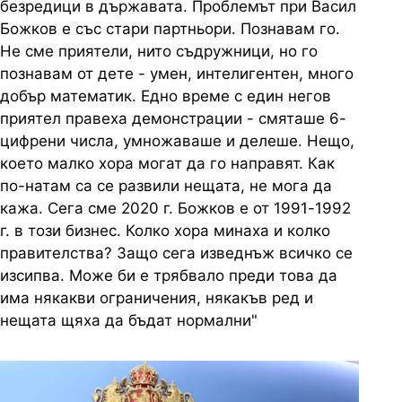
безредици в държавата. Проблемът при Васил
Божков е със стари партньори. Познавам го.
Не сме приятели, нито съдружници, но го
познавам от дете - умен, интелигентен, много
добър математик. Едно време с един негов
приятел правеха демонстрации - смяташе 6-
цифрени числа, умножаваше и делеше. Нещо,
което малко хора могат да го направят. Как
по-натам са се развили нещата, не мога да
кажа. Сега сме 2020 г. Божков е от 1991-1992
г. в този бизнес. Колко хора минаха и колко
правителства? Защо сега изведнъж всичко се
изсипва. Може би е трябвало преди това да
има някакви ограничения, някакъв ред и
нещата щяха да бъдат нормални"