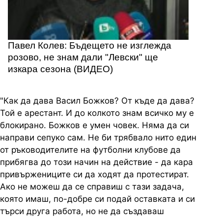
Павел Колев: Бъдещето не изглежда
розово, не знам дали "Левски" ще
изкара сезона (ВИДЕО)
"Как да дава Васил Божков? От къде да дава?
Той е арестант. И до колкото знам всичко му е
блокирано. Божков е умен човек. Няма да си
направи сепуко сам. Не би трябвало нито един
от ръководителите на футболни клубове да
прибягва до този начин на действие - да кара
привържениците си да ходят да протестират.
Ако не можеш да се справиш с тази задача,
която имаш, по-добре си подай оставката и си
търси друга работа, но не да създаваш