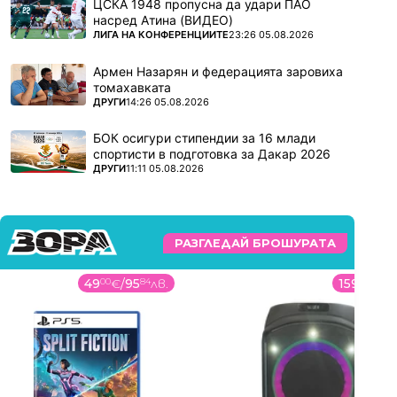
ЦСКА 1948 пропусна да удари ПАО
насред Атина (ВИДЕО)
ПОВЕЧЕ ОТ
ЛИГА НА КОНФЕРЕНЦИИТЕ
23:26 05.08.2026
Армен Назарян и федерацията заровиха
томахавката
ПОВЕЧЕ ОТ
ДРУГИ
14:26 05.08.2026
БОК осигури стипендии за 16 млади
спортисти в подготовка за Дакар 2026
ПОВЕЧЕ ОТ
ДРУГИ
11:11 05.08.2026
РАЗГЛЕДАЙ БРОШУРАТА
49
00
€
/
95
84
лв.
159
99
€
/
3