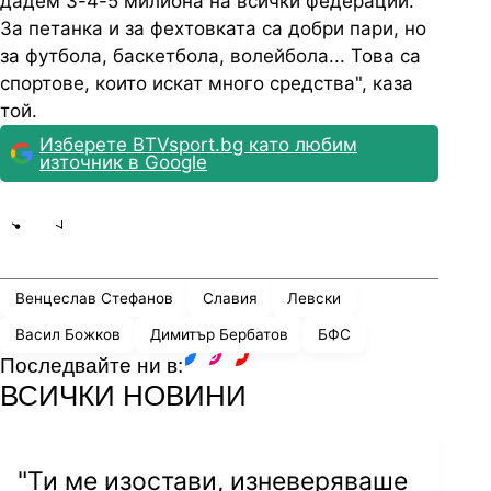
дадем 3-4-5 милиона на всички федерации.
За петанка и за фехтовката са добри пари, но
за футбола, баскетбола, волейбола... Това са
спортове, които искат много средства", каза
той.
Изберете BTVsport.bg като любим
източник в Google
Share
save
Венцеслав Стефанов
Славия
Левски
Васил Божков
Димитър Бербатов
БФС
Последвайте ни в:
facebook
instagram
youtube
ВСИЧКИ НОВИНИ
"Ти ме изостави, изневеряваше