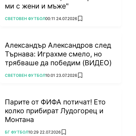
ми с жени и мъже"
ПОВЕЧЕ ОТ
СВЕТОВЕН ФУТБОЛ
00:11 24.07.2026
add favorites
Александър Александров след
Търнава: Играхме смело, но
трябваше да победим (ВИДЕО)
ПОВЕЧЕ ОТ
СВЕТОВЕН ФУТБОЛ
10:01 23.07.2026
add favorites
Парите от ФИФА потичат! Ето
колко прибират Лудогорец и
Монтана
ПОВЕЧЕ ОТ
БГ ФУТБОЛ
10:29 22.07.2026
add favorites