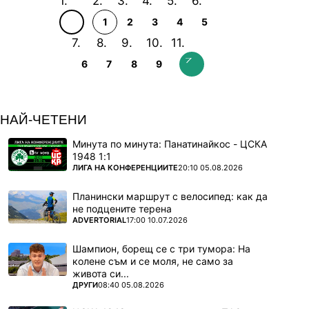
1
2
3
4
5
6
7
8
9
НАЙ-ЧЕТЕНИ
Минута по минута: Панатинайкос - ЦСКА
1948 1:1
ПОВЕЧЕ ОТ
ЛИГА НА КОНФЕРЕНЦИИТЕ
20:10 05.08.2026
Планински маршрут с велосипед: как да
не подцените терена
ПОВЕЧЕ ОТ
ADVERTORIAL
17:00 10.07.2026
Шампион, борещ се с три тумора: На
колене съм и се моля, не само за
живота си...
ПОВЕЧЕ ОТ
ДРУГИ
08:40 05.08.2026