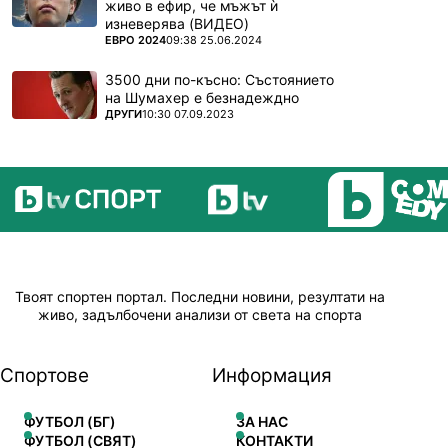
живо в ефир, че мъжът ѝ
изневерява (ВИДЕО)
ПОВЕЧЕ ОТ
ЕВРО 2024
09:38 25.06.2024
3500 дни по-късно: Състоянието
на Шумахер е безнадеждно
ПОВЕЧЕ ОТ
ДРУГИ
10:30 07.09.2023
Твоят спортен портал. Последни новини, резултати на
живо, задълбочени анализи от света на спорта
Спортове
Информация
ФУТБОЛ (БГ)
ЗА НАС
ФУТБОЛ (СВЯТ)
КОНТАКТИ