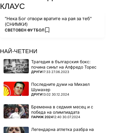
КЛАУС
"Нека Бог отвори вратите на рая за теб"
(СНИМКИ)
ПОВЕЧЕ ОТ
СВЕТОВЕН ФУТБОЛ
add favorites
НАЙ-ЧЕТЕНИ
Трагедия в българския бокс:
почина синът на Алфредо Торес
ПОВЕЧЕ ОТ
ДРУГИ
17:33 27.06.2023
Последните думи на Михаел
Шумахер
ПОВЕЧЕ ОТ
ДРУГИ
13:02 30.12.2024
Бременна в седмия месец и с
победа на олимпиадата
ПОВЕЧЕ ОТ
ПАРИЖ 2024
12:40 30.07.2024
Легендарна атлетка разбра на