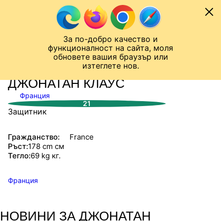
Към съдържанието
МОБИЛ
За по-добро качество и
Шампионска лига
Лига Европа
Лига на Конференциите
функционалност на сайта, моля
ЧАЛО
СТАТИСТИКИ
обновете вашия браузър или
изтеглете нов.
ДЖОНАТАН КЛАУС
Франция
21
Защитник
Гражданство:
France
Ръст:
178 cm см
Тегло:
69 kg кг.
Франция
НОВИНИ ЗА ДЖОНАТАН