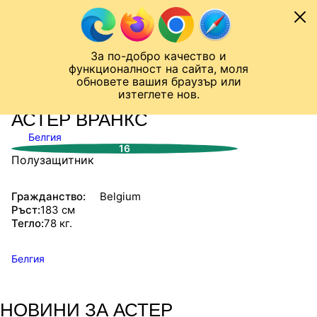
Към съдържанието
МОБИЛ
За по-добро качество и
Шампионска лига
Лига Европа
Лига на Конференциите
функционалност на сайта, моля
ЧАЛО
СТАТИСТИКИ
обновете вашия браузър или
изтеглете нов.
АСТЕР ВРАНКС
Белгия
16
Полузащитник
Гражданство:
Belgium
Ръст:
183 см
Тегло:
78 кг.
Белгия
НОВИНИ ЗА АСТЕР