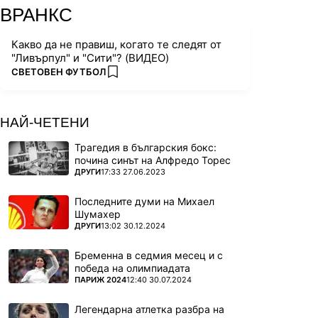
ВРАНКС
Какво да не правиш, когато те следят от
"Ливърпул" и "Сити"? (ВИДЕО)
ПОВЕЧЕ ОТ
СВЕТОВЕН ФУТБОЛ
add favorites
НАЙ-ЧЕТЕНИ
Трагедия в българския бокс:
почина синът на Алфредо Торес
ПОВЕЧЕ ОТ
ДРУГИ
17:33 27.06.2023
Последните думи на Михаел
Шумахер
ПОВЕЧЕ ОТ
ДРУГИ
13:02 30.12.2024
Бременна в седмия месец и с
победа на олимпиадата
ПОВЕЧЕ ОТ
ПАРИЖ 2024
12:40 30.07.2024
Легендарна атлетка разбра на