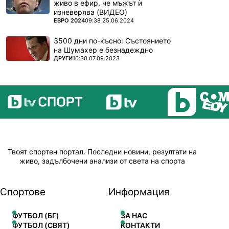
живо в ефир, че мъжът ѝ
изневерява (ВИДЕО)
ПОВЕЧЕ ОТ
ЕВРО 2024
09:38 25.06.2024
3500 дни по-късно: Състоянието
на Шумахер е безнадеждно
ПОВЕЧЕ ОТ
ДРУГИ
10:30 07.09.2023
Твоят спортен портал. Последни новини, резултати на
живо, задълбочени анализи от света на спорта
Спортове
Информация
ФУТБОЛ (БГ)
ЗА НАС
ФУТБОЛ (СВЯТ)
КОНТАКТИ