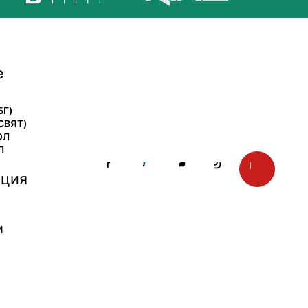
е
БГ)
СВЯТ)
ОЛ
Л
ция
И