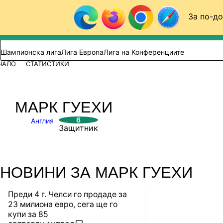
Към съдържанието
За по-до
Търси в сайта
ВИДЕО
ФУТБОЛ (БГ)
Шампионска лига
Лига Европа
Лига на Конференциите
ЧАЛО
СТАТИСТИКИ
МАРК ГУЕХИ
6
Англия
Защитник
НОВИНИ ЗА МАРК ГУЕХИ
Преди 4 г. Челси го продаде за
23 милиона евро, сега ще го
купи за 85