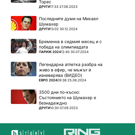
Торес
ПОВЕЧЕ ОТ
ДРУГИ
17:33 27.06.2023
Последните думи на Михаел
Шумахер
ПОВЕЧЕ ОТ
ДРУГИ
13:02 30.12.2024
Бременна в седмия месец и с
победа на олимпиадата
ПОВЕЧЕ ОТ
ПАРИЖ 2024
12:40 30.07.2024
Легендарна атлетка разбра на
живо в ефир, че мъжът ѝ
изневерява (ВИДЕО)
ПОВЕЧЕ ОТ
ЕВРО 2024
09:38 25.06.2024
3500 дни по-късно:
Състоянието на Шумахер е
безнадеждно
ПОВЕЧЕ ОТ
ДРУГИ
10:30 07.09.2023