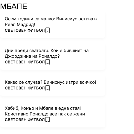
МБАПЕ
Осем години са малко: Винисиус остава в
Реал Мадрид!
ПОВЕЧЕ ОТ
СВЕТОВЕН ФУТБОЛ
add favorites
Дни преди сватбата: Кой е бившият на
Джорджина на Роналдо?
ПОВЕЧЕ ОТ
СВЕТОВЕН ФУТБОЛ
add favorites
Какво се случва? Винисиус изтри всичко!
ПОВЕЧЕ ОТ
СВЕТОВЕН ФУТБОЛ
add favorites
Хабиб, Конър и Мбапе в една стая!
Кристиано Роналдо все пак се жени
ПОВЕЧЕ ОТ
СВЕТОВЕН ФУТБОЛ
add favorites