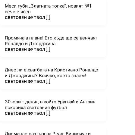
Меси губи „Златната топка“, новият №1
вече е ясен
ПОВЕЧЕ ОТ
СВЕТОВЕН ФУТБОЛ
add favorites
Промяна в плана! Ето къде ще се венчаят
Роналдо и Джорджина!
ПОВЕЧЕ ОТ
СВЕТОВЕН ФУТБОЛ
add favorites
Днес ли е сватбата на Кристиано Роналдо
и Джорджина? Всичко, което знаем!
ПОВЕЧЕ ОТ
СВЕТОВЕН ФУТБОЛ
add favorites
30 юли - денят, в който Уругвай и Англия
покориха световния футбол
ПОВЕЧЕ ОТ
СВЕТОВЕН ФУТБОЛ
add favorites
Диоманде разтърсва Реал: Винисиус и