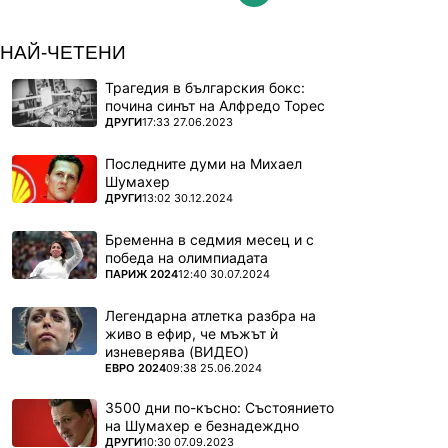
НАЙ-ЧЕТЕНИ
Трагедия в българския бокс:
почина синът на Алфредо Торес
ПОВЕЧЕ ОТ
ДРУГИ
17:33 27.06.2023
Последните думи на Михаел
Шумахер
ПОВЕЧЕ ОТ
ДРУГИ
13:02 30.12.2024
Бременна в седмия месец и с
победа на олимпиадата
ПОВЕЧЕ ОТ
ПАРИЖ 2024
12:40 30.07.2024
Легендарна атлетка разбра на
живо в ефир, че мъжът ѝ
изневерява (ВИДЕО)
ПОВЕЧЕ ОТ
ЕВРО 2024
09:38 25.06.2024
3500 дни по-късно: Състоянието
на Шумахер е безнадеждно
ПОВЕЧЕ ОТ
ДРУГИ
10:30 07.09.2023