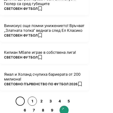
Гюлер са сред губещите
ПОВЕЧЕ ОТ
СВЕТОВЕН ФУТБОЛ
add favorites
Винисиус още помни унижението! Връчват
„Златната топка“ веднага след Ел Класико
ПОВЕЧЕ ОТ
СВЕТОВЕН ФУТБОЛ
add favorites
Килиан Мбапе играе в собствена лига!
ПОВЕЧЕ ОТ
СВЕТОВЕН ФУТБОЛ
add favorites
Ямал и Холанд счупиха бариерата от 200
милиона!
ПОВЕЧЕ ОТ
СВЕТОВНО ПЪРВЕНСТВО ПО ФУТБОЛ 2026
add favorites
1
2
3
4
5
6
7
8
9