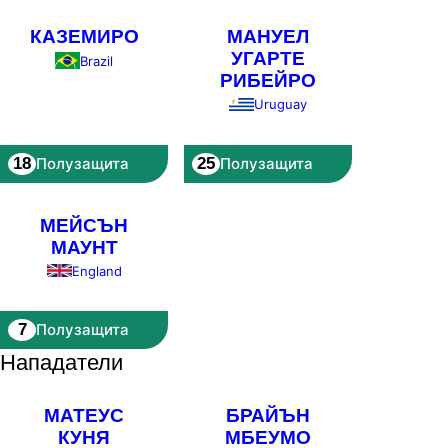
КАЗЕМИРО
МАНУЕЛ
УГАРТЕ
Brazil
РИБЕЙРО
Uruguay
18
25
Полузащита
Полузащита
МЕЙСЪН
МАУНТ
England
7
Полузащита
Нападатели
МАТЕУС
БРАЙЪН
КУНЯ
МБЕУМО