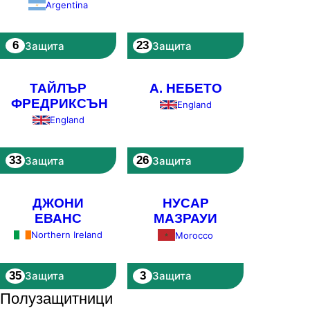
Argentina
6
23
Защита
Защита
ТАЙЛЪР
А. НЕБЕТО
ФРЕДРИКСЪН
England
England
33
26
Защита
Защита
ДЖОНИ
НУСАР
ЕВАНС
МАЗРАУИ
Northern Ireland
Morocco
35
3
Защита
Защита
Полузащитници