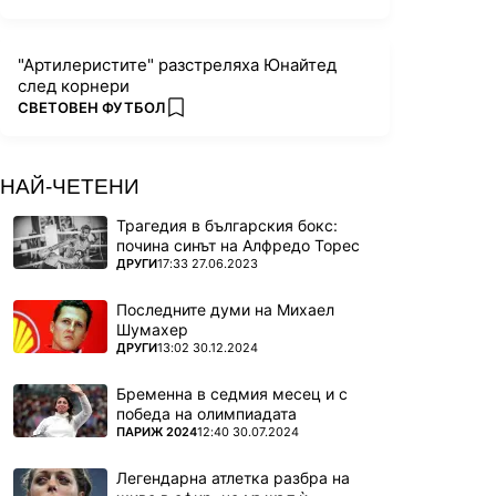
"Артилеристите" разстреляха Юнайтед
след корнери
ПОВЕЧЕ ОТ
СВЕТОВЕН ФУТБОЛ
add favorites
НАЙ-ЧЕТЕНИ
Трагедия в българския бокс:
почина синът на Алфредо Торес
ПОВЕЧЕ ОТ
ДРУГИ
17:33 27.06.2023
Последните думи на Михаел
Шумахер
ПОВЕЧЕ ОТ
ДРУГИ
13:02 30.12.2024
Бременна в седмия месец и с
победа на олимпиадата
ПОВЕЧЕ ОТ
ПАРИЖ 2024
12:40 30.07.2024
Легендарна атлетка разбра на