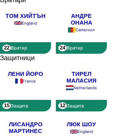
ТОМ ХИЙТЪН
АНДРЕ
ОНАНА
England
Cameroon
22
24
Вратар
Вратар
Защитници
ЛЕНИ ЙОРО
ТИРЕЛ
МАЛАСИЯ
France
Netherlands
15
12
Защита
Защита
ЛИСАНДРО
ЛЮК ШОУ
МАРТИНЕС
England