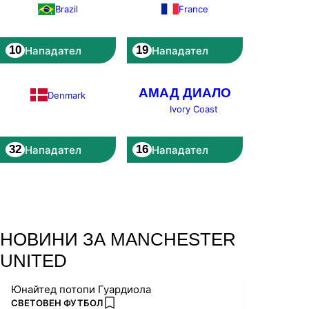
France
Brazil
10
19
Нападател
Нападател
АМАД ДИАЛО
Denmark
Ivory Coast
32
16
Нападател
Нападател
НОВИНИ ЗА MANCHESTER
UNITED
Юнайтед потопи Гуардиола
ПОВЕЧЕ ОТ
СВЕТОВЕН ФУТБОЛ
add favorites