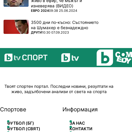
живо в ефир, че мъжът ѝ
изневерява (ВИДЕО)
ПОВЕЧЕ ОТ
ЕВРО 2024
09:38 25.06.2024
3500 дни по-късно: Състоянието
на Шумахер е безнадеждно
ПОВЕЧЕ ОТ
ДРУГИ
10:30 07.09.2023
Твоят спортен портал. Последни новини, резултати на
живо, задълбочени анализи от света на спорта
Спортове
Информация
ФУТБОЛ (БГ)
ЗА НАС
ФУТБОЛ (СВЯТ)
КОНТАКТИ