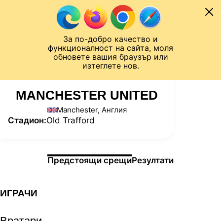
Към съдържанието
МОБИЛ
За по-добро качество и
Шампионска лига
Лига Европа
Лига на Конференциите
функционалност на сайта, моля
ЧАЛО
СТАТИСТИКИ
обновете вашия браузър или
изтеглете нов.
MANCHESTER UNITED
Manchester, Англия
Стадион:
Old Trafford
Информация за мача
Предстоящи срещи
Резултати
ИГРАЧИ
Вратари