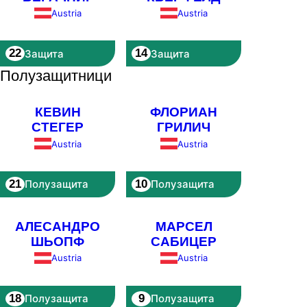
Austria
Austria
22
14
Защита
Защита
Полузащитници
КЕВИН
ФЛОРИАН
СТЕГЕР
ГРИЛИЧ
Austria
Austria
21
10
Полузащита
Полузащита
АЛЕСАНДРО
МАРСЕЛ
ШЬОПФ
САБИЦЕР
Austria
Austria
18
9
Полузащита
Полузащита