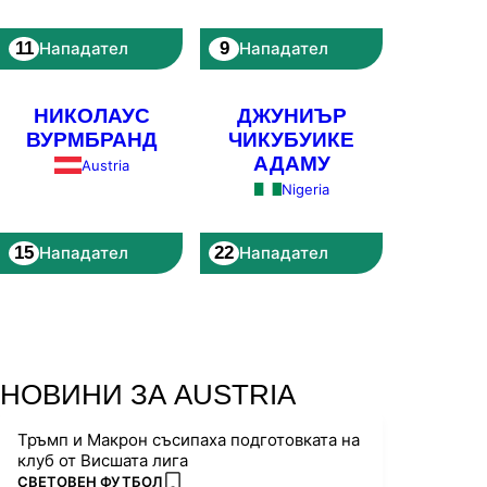
11
9
Нападател
Нападател
НИКОЛАУС
ДЖУНИЪР
ВУРМБРАНД
ЧИКУБУИКЕ
АДАМУ
Austria
Nigeria
15
22
Нападател
Нападател
НОВИНИ ЗА AUSTRIA
Тръмп и Макрон съсипаха подготовката на
клуб от Висшата лига
ПОВЕЧЕ ОТ
СВЕТОВЕН ФУТБОЛ