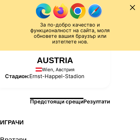
Към съдържанието
МОБИЛ
За по-добро качество и
Шампионска лига
Лига Европа
Лига на Конференциите
функционалност на сайта, моля
ЧАЛО
СТАТИСТИКИ
обновете вашия браузър или
изтеглете нов.
AUSTRIA
Wien, Австрия
Стадион:
Ernst-Happel-Stadion
Информация за мача
Предстоящи срещи
Резултати
ИГРАЧИ
Вратари