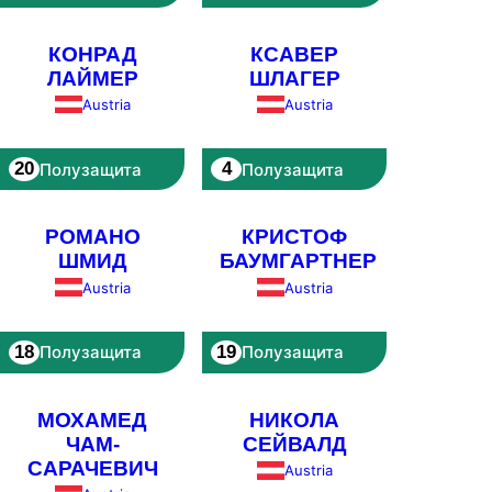
КОНРАД
КСАВЕР
ЛАЙМЕР
ШЛАГЕР
Austria
Austria
20
4
Полузащита
Полузащита
РОМАНО
КРИСТОФ
ШМИД
БАУМГАРТНЕР
Austria
Austria
18
19
Полузащита
Полузащита
МОХАМЕД
НИКОЛА
ЧАМ-
СЕЙВАЛД
САРАЧЕВИЧ
Austria