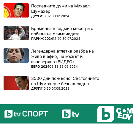
Последните думи на Михаел
Шумахер
ПОВЕЧЕ ОТ
ДРУГИ
13:02 30.12.2024
Бременна в седмия месец и с
победа на олимпиадата
ПОВЕЧЕ ОТ
ПАРИЖ 2024
12:40 30.07.2024
Легендарна атлетка разбра на
живо в ефир, че мъжът ѝ
изневерява (ВИДЕО)
ПОВЕЧЕ ОТ
ЕВРО 2024
09:38 25.06.2024
3500 дни по-късно: Състоянието
на Шумахер е безнадеждно
ПОВЕЧЕ ОТ
ДРУГИ
10:30 07.09.2023