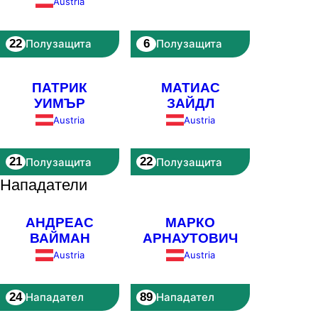
Austria
22
6
Полузащита
Полузащита
ПАТРИК
МАТИАС
УИМЪР
ЗАЙДЛ
Austria
Austria
21
22
Полузащита
Полузащита
Нападатели
АНДРЕАС
МАРКО
ВАЙМАН
АРНАУТОВИЧ
Austria
Austria
24
89
Нападател
Нападател