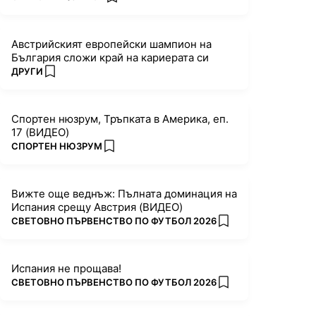
add favorites
Австрийският европейски шампион на
България сложи край на кариерата си
ПОВЕЧЕ ОТ
ДРУГИ
add favorites
Спортен нюзрум, Тръпката в Америка, еп.
17 (ВИДЕО)
ПОВЕЧЕ ОТ
СПОРТЕН НЮЗРУМ
add favorites
Вижте още веднъж: Пълната доминация на
Испания срещу Австрия (ВИДЕО)
ПОВЕЧЕ ОТ
СВЕТОВНО ПЪРВЕНСТВО ПО ФУТБОЛ 2026
add favorites
Испания не прощава!
ПОВЕЧЕ ОТ
СВЕТОВНО ПЪРВЕНСТВО ПО ФУТБОЛ 2026
add favorites