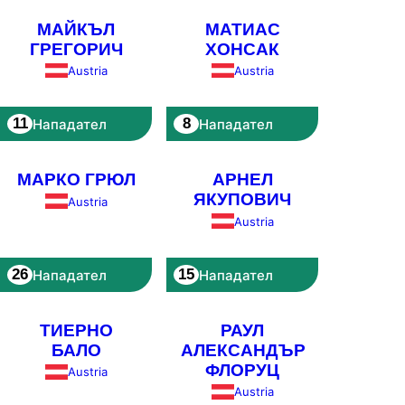
МАЙКЪЛ
МАТИАС
ГРЕГОРИЧ
ХОНСАК
Austria
Austria
11
8
Нападател
Нападател
МАРКО ГРЮЛ
АРНЕЛ
ЯКУПОВИЧ
Austria
Austria
26
15
Нападател
Нападател
ТИЕРНО
РАУЛ
БАЛО
АЛЕКСАНДЪР
ФЛОРУЦ
Austria
Austria