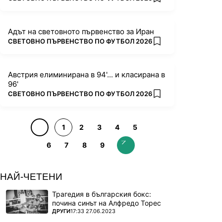
add favorites
Адът на световното първенство за Иран
ПОВЕЧЕ ОТ
СВЕТОВНО ПЪРВЕНСТВО ПО ФУТБОЛ 2026
add favorites
Австрия елиминирана в 94'... и класирана в
96'
ПОВЕЧЕ ОТ
СВЕТОВНО ПЪРВЕНСТВО ПО ФУТБОЛ 2026
add favorites
1
2
3
4
5
6
7
8
9
НАЙ-ЧЕТЕНИ
Трагедия в българския бокс:
почина синът на Алфредо Торес
ПОВЕЧЕ ОТ
ДРУГИ
17:33 27.06.2023