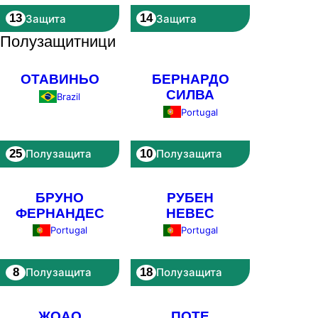
13
14
Защита
Защита
Полузащитници
ОТАВИНЬО
БЕРНАРДО
СИЛВА
Brazil
Portugal
25
10
Полузащита
Полузащита
БРУНО
РУБЕН
ФЕРНАНДЕС
НЕВЕС
Portugal
Portugal
8
18
Полузащита
Полузащита
ЖОАО
ПОТЕ