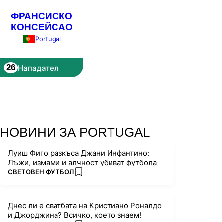
ФРАНСИСКО
КОНСЕЙСАО
Portugal
26
Нападател
НОВИНИ ЗА PORTUGAL
Луиш Фиго разкъса Джани Инфантино:
Лъжи, измами и алчност убиват футбола
ПОВЕЧЕ ОТ
СВЕТОВЕН ФУТБОЛ
add favorites
Днес ли е сватбата на Кристиано Роналдо
и Джорджина? Всичко, което знаем!