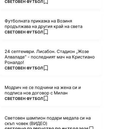
ПОВЕЧЕ ОТ
СВЕТОВЕН ФУТБОЛ
add favorites
Футболната приказка на Возиня
продължава на другия край на света
ПОВЕЧЕ ОТ
СВЕТОВЕН ФУТБОЛ
add favorites
24 септември. Лисабон. Стадион „Жозе
Алваладе“ - последният мач на Кристиано
Роналдо!
ПОВЕЧЕ ОТ
СВЕТОВЕН ФУТБОЛ
add favorites
Модрич не се подчини на жена си и
подписа нов договор с Милан
ПОВЕЧЕ ОТ
СВЕТОВЕН ФУТБОЛ
add favorites
Световен шампион подари медала си на
скъп човек (ВИДЕО)
ПОВЕЧЕ ОТ