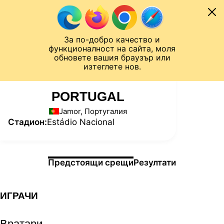
Към съдържанието
МОБИЛ
За по-добро качество и
Шампионска лига
Лига Европа
Лига на Конференциите
функционалност на сайта, моля
ЧАЛО
СТАТИСТИКИ
обновете вашия браузър или
изтеглете нов.
PORTUGAL
Jamor, Португалия
Стадион:
Estádio Nacional
Информация за мача
Предстоящи срещи
Резултати
ИГРАЧИ
Вратари