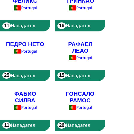
ФЕЛИКС
ТРИНКАО
Portugal
Portugal
11
16
Нападател
Нападател
ПЕДРО НЕТО
РАФАЕЛ
ЛЕАО
Portugal
Portugal
25
15
Нападател
Нападател
ФАБИО
ГОНСАЛО
СИЛВА
РАМОС
Portugal
Portugal
11
26
Нападател
Нападател