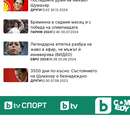
Шумахер
ПОВЕЧЕ ОТ
ДРУГИ
13:02 30.12.2024
Бременна в седмия месец и с
победа на олимпиадата
ПОВЕЧЕ ОТ
ПАРИЖ 2024
12:40 30.07.2024
Легендарна атлетка разбра на
живо в ефир, че мъжът ѝ
изневерява (ВИДЕО)
ПОВЕЧЕ ОТ
ЕВРО 2024
09:38 25.06.2024
3500 дни по-късно: Състоянието
на Шумахер е безнадеждно
ПОВЕЧЕ ОТ
ДРУГИ
10:30 07.09.2023