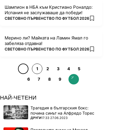
Шампион в НБА към Кристиано Роналдо:
Испания не заслужаваше да победи!
ПОВЕЧЕ ОТ
СВЕТОВНО ПЪРВЕНСТВО ПО ФУТБОЛ 2026
add favorites
Мерино ли? Майката на Ламин Ямал го
забеляза отдавна!
ПОВЕЧЕ ОТ
СВЕТОВНО ПЪРВЕНСТВО ПО ФУТБОЛ 2026
add favorites
1
2
3
4
5
6
7
8
9
НАЙ-ЧЕТЕНИ
Трагедия в българския бокс:
почина синът на Алфредо Торес
ПОВЕЧЕ ОТ
ДРУГИ
17:33 27.06.2023
Последните думи на Михаел