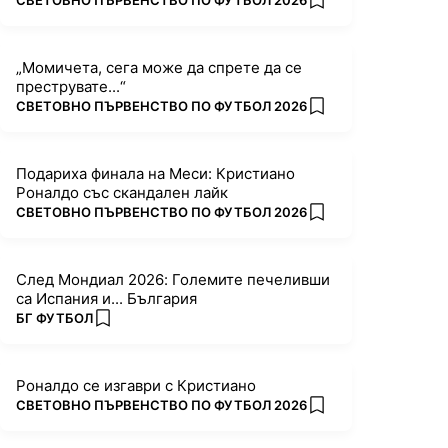
СВЕТОВНО ПЪРВЕНСТВО ПО ФУТБОЛ 2026
add favorites
„Момичета, сега може да спрете да се
преструвате...“
ПОВЕЧЕ ОТ
СВЕТОВНО ПЪРВЕНСТВО ПО ФУТБОЛ 2026
add favorites
Подариха финала на Меси: Кристиано
Роналдо със скандален лайк
ПОВЕЧЕ ОТ
СВЕТОВНО ПЪРВЕНСТВО ПО ФУТБОЛ 2026
add favorites
След Мондиал 2026: Големите печеливши
са Испания и... България
ПОВЕЧЕ ОТ
БГ ФУТБОЛ
add favorites
Роналдо се изгаври с Кристиано
ПОВЕЧЕ ОТ
СВЕТОВНО ПЪРВЕНСТВО ПО ФУТБОЛ 2026
add favorites