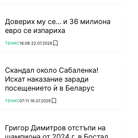
Доверих му се... и 36 милиона
евро се изпариха
ПОВЕЧЕ ОТ
ТЕНИС
16:08 22.07.2026
add favorites
Скандал около Сабаленка!
Искат наказание заради
посещението ѝ в Беларус
ПОВЕЧЕ ОТ
ТЕНИС
07:11 16.07.2026
add favorites
Григор Димитров отстъпи на
шампиона от 2024 г. в Бостад