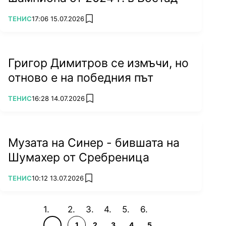
ПОВЕЧЕ ОТ
ТЕНИС
17:06 15.07.2026
add favorites
Григор Димитров се измъчи, но
отново е на победния път
ПОВЕЧЕ ОТ
ТЕНИС
16:28 14.07.2026
add favorites
Музата на Синер - бившата на
Шумахер от Сребреница
ПОВЕЧЕ ОТ
ТЕНИС
10:12 13.07.2026
add favorites
1
2
3
4
5