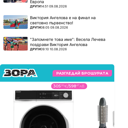
Европа
ПОВЕЧЕ ОТ
ДРУГИ
14:51 09.08.2026
Виктория Ангелова е на финал на
световно първенство!
ПОВЕЧЕ ОТ
ДРУГИ
08:05 09.08.2026
"Запомнете това име": Весела Лечева
поздрави Виктория Ангелова
ПОВЕЧЕ ОТ
ДРУГИ
09:10 10.08.2026
РАЗГЛЕДАЙ БРОШУРАТА
305
99
€
/
598
47
лв.