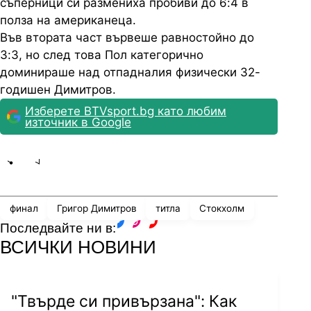
съперници си размениха пробиви до 6:4 в
полза на американеца.
Във втората част вървеше равностойно до
3:3, но след това Пол категорично
доминираше над отпадналия физически 32-
годишен Димитров.
Изберете BTVsport.bg като любим
източник в Google
Share
save
финал
Григор Димитров
титла
Стокхолм
Последвайте ни в:
facebook
instagram
youtube
ВСИЧКИ НОВИНИ
"Твърде си привързана": Как