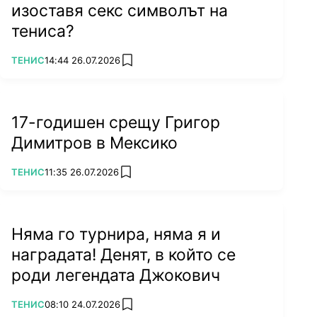
изоставя секс символът на
тениса?
ПОВЕЧЕ ОТ
ТЕНИС
14:44 26.07.2026
add favorites
17-годишен срещу Григор
Димитров в Мексико
ПОВЕЧЕ ОТ
ТЕНИС
11:35 26.07.2026
add favorites
Няма го турнира, няма я и
наградата! Денят, в който се
роди легендата Джокович
ПОВЕЧЕ ОТ
ТЕНИС
08:10 24.07.2026
add favorites