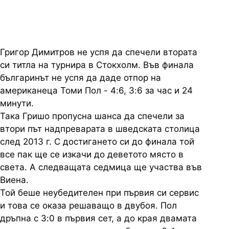
Григор Димитров не успя да спечели втората
си титла на турнира в Стокхолм. Във финала
българинът не успя да даде отпор на
американеца Томи Пол - 4:6, 3:6 за час и 24
минути.
Така Гришо пропусна шанса да спечели за
втори път надпреварата в шведската столица
след 2013 г. С достигането си до финала той
все пак ще се изкачи до деветото място в
света. А следващата седмица ще участва във
Виена.
Той беше неубедителен при първия си сервис
и това се оказа решаващо в двубоя. Пол
дръпна с 3:0 в първия сет, а до края двамата