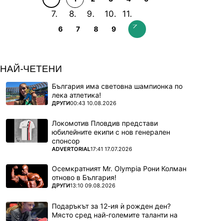
6
7
8
9
НАЙ-ЧЕТЕНИ
България има световна шампионка по
лека атлетика!
ПОВЕЧЕ ОТ
ДРУГИ
00:43 10.08.2026
Локомотив Пловдив представи
юбилейните екипи с нов генерален
спонсор
ПОВЕЧЕ ОТ
ADVERTORIAL
17:41 17.07.2026
Осемкратният Mr. Olympia Рони Колман
отново в България!
ПОВЕЧЕ ОТ
ДРУГИ
13:10 09.08.2026
Подаръкът за 12-ия ѝ рожден ден?
Място сред най-големите таланти на