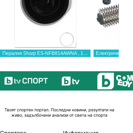
Пералня Sharp ES-NFB814AWNA , 1400 об./мин., 8.00 kg, A , Бял...
Твоят спортен портал. Последни новини, резултати на
живо, задълбочени анализи от света на спорта