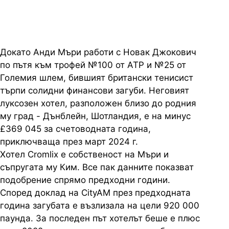
Докато Анди Мъри работи с Новак Джокович
по пътя към трофей №100 от АТР и №25 от
Големия шлем, бившият британски тенисист
търпи солидни финансови загуби. Неговият
луксозен хотел, разположен близо до родния
му град - Дънблейн, Шотландия, е на минус
£369 045 за счетоводната година,
приключваща през март 2024 г.
Хотел Cromlix е собственост на Мъри и
съпругата му Ким. Все пак данните показват
подобрение спрямо предходни години.
Според доклад на CityAM през предходната
година загубата е възлизала на цели 920 000
паунда. За последен път хотелът беше е плюс