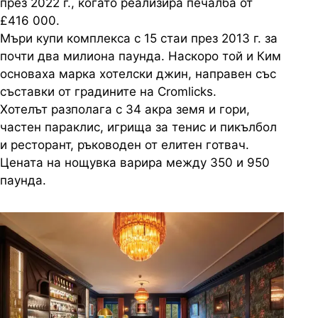
през 2022 г., когато реализира печалба от
£416 000.
Мъри купи комплекса с 15 стаи през 2013 г. за
почти два милиона паунда. Наскоро той и Ким
основаха марка хотелски джин, направен със
съставки от градините на Cromlicks.
Хотелът разполага с 34 акра земя и гори,
частен параклис, игрища за тенис и пикълбол
и ресторант, ръководен от елитен готвач.
Цената на нощувка варира между 350 и 950
паунда.