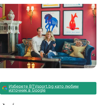
Изберете BTVsport.bg като любим
източник в Google
Share
save