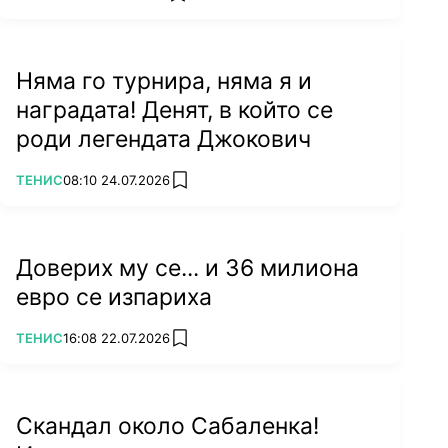
Няма го турнира, няма я и
наградата! Денят, в който се
роди легендата Джокович
ПОВЕЧЕ ОТ
ТЕНИС
08:10 24.07.2026
add favorites
Доверих му се... и 36 милиона
евро се изпариха
ПОВЕЧЕ ОТ
ТЕНИС
16:08 22.07.2026
add favorites
Скандал около Сабаленка!