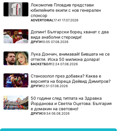
Локомотив Пловдив представи
юбилейните екипи с нов генерален
спонсор
ПОВЕЧЕ ОТ
ADVERTORIAL
17:41 17.07.2026
Допинг! Български борец хванат с два
вида анаболни стероиди!
ПОВЕЧЕ ОТ
ДРУГИ
10:05 07.08.2026
Лука Дончич, внимавай! Бившата не се
оттегля. Иска 50 милиона долара!
ПОВЕЧЕ ОТ
БАСКЕТБОЛ
12:24 07.08.2026
Станозолол през добавка? Каква е
версията на бореца Дейвид Димитров?
ПОВЕЧЕ ОТ
ДРУГИ
12:51 07.08.2026
50 години след титлата на Здравка
Йорданова и Светла Оцетова: България
е домакин на световно!
ПОВЕЧЕ ОТ
ДРУГИ
09:54 06.08.2026