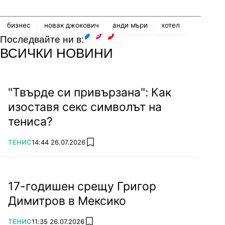
бизнес
новак джокович
анди мъри
хотел
Последвайте ни в:
facebook
instagram
youtube
ВСИЧКИ НОВИНИ
"Твърде си привързана": Как
изоставя секс символът на
тениса?
ПОВЕЧЕ ОТ
ТЕНИС
14:44 26.07.2026
add favorites
17-годишен срещу Григор
Димитров в Мексико
ПОВЕЧЕ ОТ
ТЕНИС
11:35 26.07.2026
add favorites