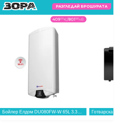
РАЗГЛЕДАЙ БРОШУРАТА
409
99
€
/
801
88
лв.
Бойлер Елдом DU080FW-W 65L 3.3KW WI-FI Галант , 3.3 , 65 , B , Вертикален...