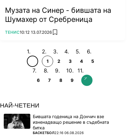
Музата на Синер - бившата на
Шумахер от Сребреница
ПОВЕЧЕ ОТ
ТЕНИС
10:12 13.07.2026
add favorites
1
2
3
4
5
6
7
8
9
НАЙ-ЧЕТЕНИ
Бившата годеница на Дончич взе
изненадващо решение в съдебната
битка
ПОВЕЧЕ ОТ
БАСКЕТБОЛ
22:16 06.08.2026